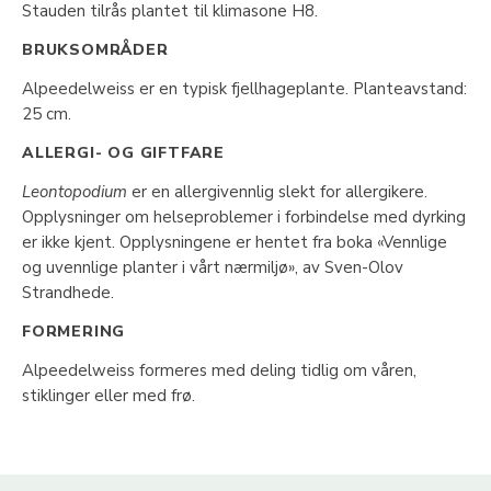
Stauden tilrås plantet til klimasone H8.
BRUKSOMRÅDER
Alpeedelweiss er en typisk fjellhageplante. Planteavstand:
25 cm.
ALLERGI- OG GIFTFARE
Leontopodium
er en allergivennlig slekt for allergikere.
Opplysninger om helseproblemer i forbindelse med dyrking
er ikke kjent. Opplysningene er hentet fra boka «Vennlige
og uvennlige planter i vårt nærmiljø», av Sven-Olov
Strandhede.
FORMERING
Alpeedelweiss formeres med deling tidlig om våren,
stiklinger eller med frø.