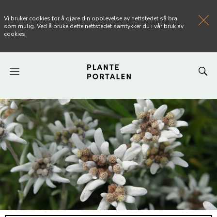
Vi bruker cookies for å gjøre din opplevelse av nettstedet så bra
som mulig. Ved å bruke dette nettstedet samtykker du i vår bruk av
cookies.
FORSIDEN
NYHETER
ARTIKLER
OM PLANTEPORTALEN
KONTAKT