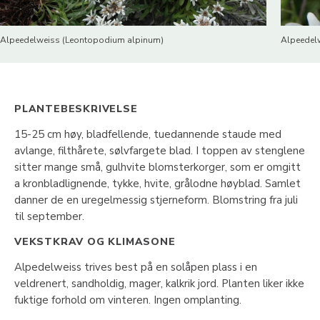
Alpeedelweiss (Leontopodium alpinum)
Alpeedel
PLANTEBESKRIVELSE
15-25 cm høy, bladfellende, tuedannende staude med
avlange, filthårete, sølvfargete blad. I toppen av stenglene
sitter mange små, gulhvite blomsterkorger, som er omgitt
a kronbladlignende, tykke, hvite, grålodne høyblad. Samlet
danner de en uregelmessig stjerneform. Blomstring fra juli
til september.
VEKSTKRAV OG KLIMASONE
Alpedelweiss trives best på en solåpen plass i en
veldrenert, sandholdig, mager, kalkrik jord. Planten liker ikke
fuktige forhold om vinteren. Ingen omplanting.