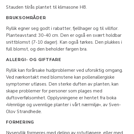
Stauden tilrås plantet til klimasone H8.
BRUKSOMRÅDER
Ryllik egner seg godt i rabatter, fjellhager og til villflor.
Planteavstand: 30-40 cm. Den er også en svært holdbar
snittblomst (7-10 dager). Kan også tørkes. Den plukkes i
full blomst, og den beholder fargen bra.
ALLERGI- OG GIFTFARE
Ryllik kan forårsake hudproblemer ved uforsiktig omgang.
Ved nærkontakt med blomstene kan pollenallergiske
symptomer utløses. Den sterke duften av planten, kan
skape problemer for personer som plages med
duftoverfølsomhet. Opplysningene er hentet fra boka
«Vennlige og uvennlige planter i vårt nærmiljø», av Sven-
Olov Strandhede.
FORMERING
Nyseryllik formeres med deling av rotutløpere, eller med