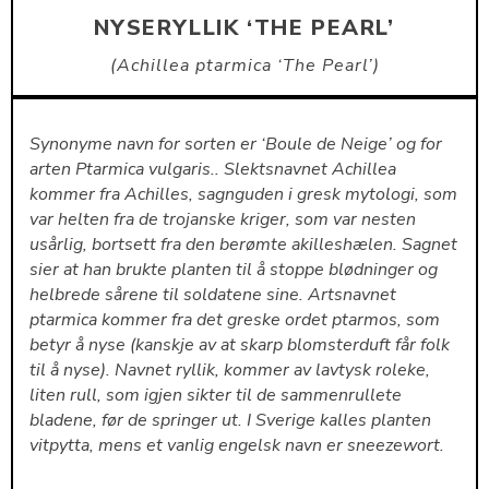
NYSERYLLIK ‘THE PEARL’
Achillea ptarmica ‘The Pearl’
Synonyme navn for sorten er ‘Boule de Neige’ og for
arten Ptarmica vulgaris.. Slektsnavnet Achillea
kommer fra Achilles, sagnguden i gresk mytologi, som
var helten fra de trojanske kriger, som var nesten
usårlig, bortsett fra den berømte akilleshælen. Sagnet
sier at han brukte planten til å stoppe blødninger og
helbrede sårene til soldatene sine. Artsnavnet
ptarmica kommer fra det greske ordet ptarmos, som
betyr å nyse (kanskje av at skarp blomsterduft får folk
til å nyse). Navnet ryllik, kommer av lavtysk roleke,
liten rull, som igjen sikter til de sammenrullete
bladene, før de springer ut. I Sverige kalles planten
vitpytta, mens et vanlig engelsk navn er sneezewort.