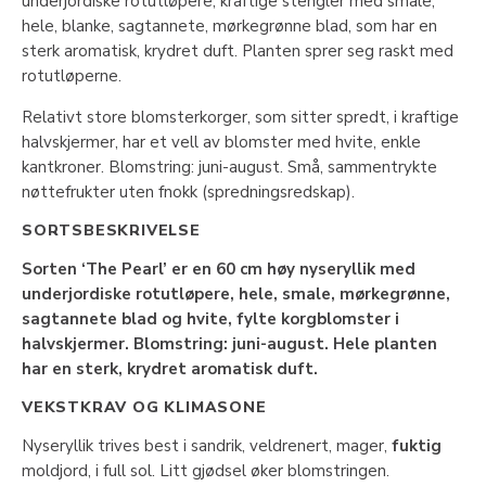
underjordiske rotutløpere, kraftige stengler med smale,
hele, blanke, sagtannete, mørkegrønne blad, som har en
sterk aromatisk, krydret duft. Planten sprer seg raskt med
rotutløperne.
Relativt store blomsterkorger, som sitter spredt, i kraftige
halvskjermer, har et vell av blomster med hvite, enkle
kantkroner. Blomstring: juni-august. Små, sammentrykte
nøttefrukter uten fnokk (spredningsredskap).
SORTSBESKRIVELSE
Sorten ‘The Pearl’ er en 60 cm høy nyseryllik med
underjordiske rotutløpere, hele, smale, mørkegrønne,
sagtannete blad og hvite, fylte korgblomster i
halvskjermer. Blomstring: juni-august. Hele planten
har en sterk, krydret aromatisk duft.
VEKSTKRAV OG KLIMASONE
Nyseryllik trives best i sandrik, veldrenert, mager,
fuktig
moldjord, i full sol. Litt gjødsel øker blomstringen.