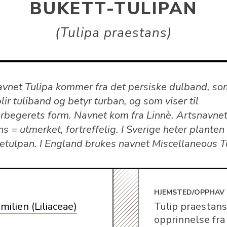
BUKETT-TULIPAN
Tulipa praestans
avnet Tulipa kommer fra det persiske dulband, so
blir tuliband og betyr turban, og som viser til
rbegerets form. Navnet kom fra Linnè. Artsnavne
s = utmerket, fortreffelig. I Sverige heter planten
tulpan. I England brukes navnet Miscellaneous Tu
E
HJEMSTED/OPPHAV
amilien (Liliaceae)
Tulip praestans
opprinnelse fra