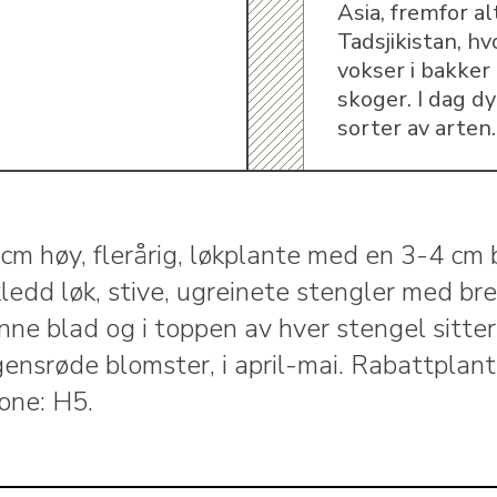
Asia, fremfor al
Tadsjikistan, hv
vokser i bakker
skoger. I dag d
sorter av arten.
cm høy, flerårig, løkplante med en 3-4 cm 
ledd løk, stive, ugreinete stengler med br
nne blad og i toppen av hver stengel sitte
gensrøde blomster, i april-mai. Rabattplant
one: H5.