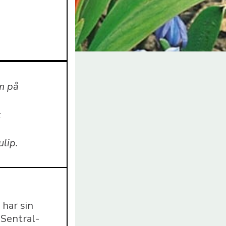
m på
t
lip.
 har sin
 Sentral-