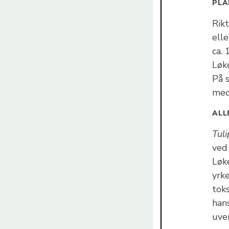
PLA
Rik
elle
ca.
Løke
På 
med
ALL
Tul
ved 
Løk
yrk
toks
han
uve