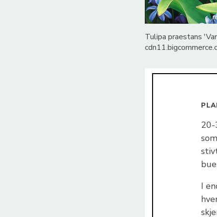
Tulipa praestans 'Va
cdn11.bigcommerce.
PLA
20-
som 
sti
bue
I e
hver
skje