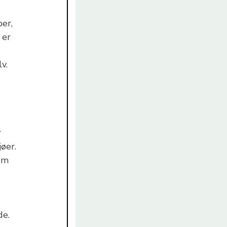
ber,
 er
v.
r
øer.
som
de.