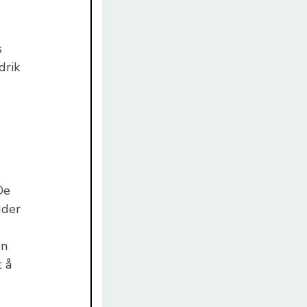
s
drik
De
uder
en
t å