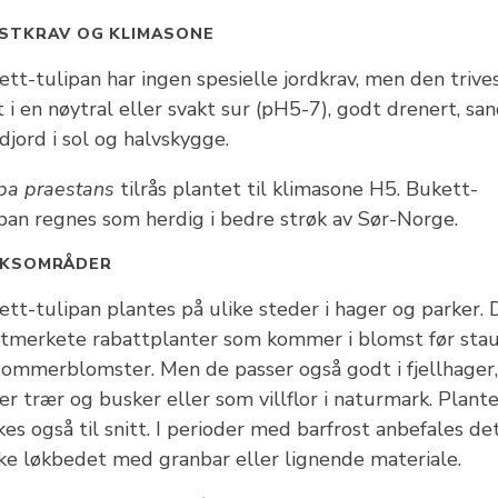
STKRAV OG KLIMASONE
tt-tulipan har ingen spesielle jordkrav, men den trive
 i en nøytral eller svakt sur (pH5-7), godt drenert, san
jord i sol og halvskygge.
ipa praestans
tilrås plantet til klimasone H5. Bukett-
ipan regnes som herdig i bedre strøk av Sør-Norge.
UKSOMRÅDER
tt-tulipan plantes på ulike steder i hager og parker. 
utmerkete rabattplanter som kommer i blomst før sta
sommerblomster. Men de passer også godt i fjellhager,
r trær og busker eller som villflor i naturmark. Plant
es også til snitt. I perioder med barfrost anbefales de
ke løkbedet med granbar eller lignende materiale.