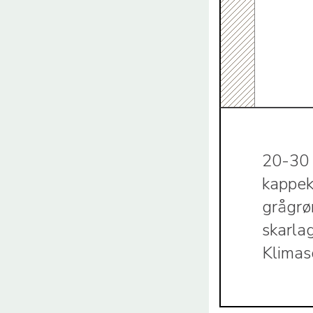
20-30 
kappek
grågrø
skarla
Klimas