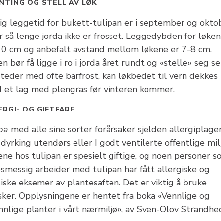
NTING OG STELL AV LØK
tig leggetid for bukett-tulipan er i september og okto
r så lenge jorda ikke er frosset. Leggedybden for løken
 10 cm og anbefalt avstand mellom løkene er 7-8 cm.
n bør få ligge i ro i jorda året rundt og «stelle» seg sel
steder med ofte barfrost, kan løkbedet til vern dekkes
 et lag med plengras før vinteren kommer.
ERGI- OG GIFTFARE
ipa
med alle sine sorter forårsaker sjelden allergiplage
dyrking utendørs eller I godt ventilerte offentlige milj
ene hos tulipan er spesielt giftige, og noen personer 
esmessig arbeider med tulipan har fått allergiske og
iske eksemer av plantesaften. Det er viktig å bruke
sker. Opplysningene er hentet fra boka «Vennlige og
nnlige planter i vårt nærmiljø», av Sven-Olov Strandhe