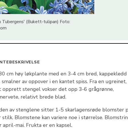
n Tubergens' (Bukett-tulipan) Foto:
com
NTEBESKRIVELSE
30 cm høy løkplante med en 3-4 cm bred, kappekledd 
smalner av oppover i en kantet spiss. Fra en ugreinet,
vt opprett stengel vokser det opp 3-6 grågrønne,
nervete, relativt brede blad.
nden av stenglene sitter 1-5 skarlagensrøde blomster 
 stilk. Blomstene kan variere noe i størrelse. Blomstri
r april-mai. Frukta er en kapsel.