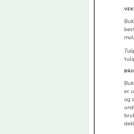
VEK
Buke
best
mold
Tul
tul
BR
Buke
er 
og 
unde
bruk
dek