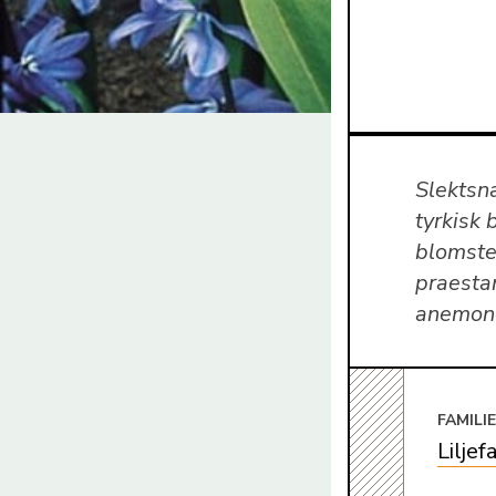
Slektsn
tyrkisk 
blomste
praestan
anemone
FAMILI
Liljef