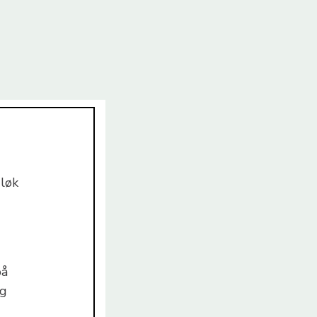
løk
på
ng