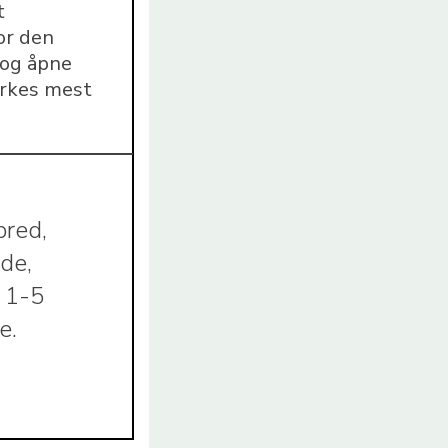
t
or den
 og åpne
yrkes mest
bred,
ede,
r 1-5
e.