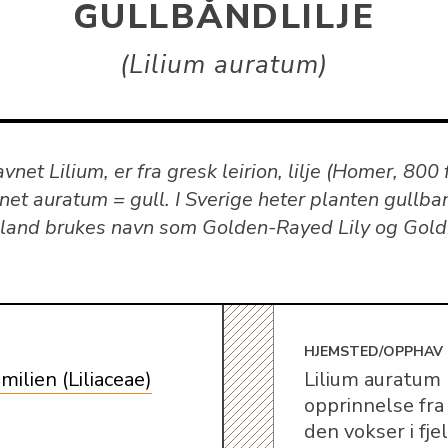
GULLBÅNDLILJE
Lilium auratum
vnet Lilium, er fra gresk leirion, lilje (Homer, 800 f
et auratum = gull. I Sverige heter planten gullban
gland brukes navn som Golden-Rayed Lily og Gol
E
HJEMSTED/OPPHAV
amilien (Liliaceae)
Lilium auratum 
opprinnelse fra
den vokser i fje