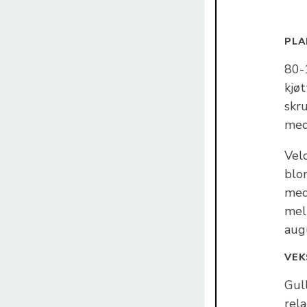
PLA
80-
kjøt
skr
med
Vel
blo
med
mel
aug
VEK
Gull
rela