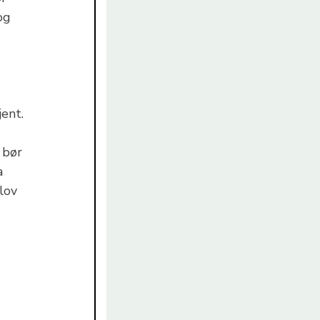
og
jent.
 bør
a
lov