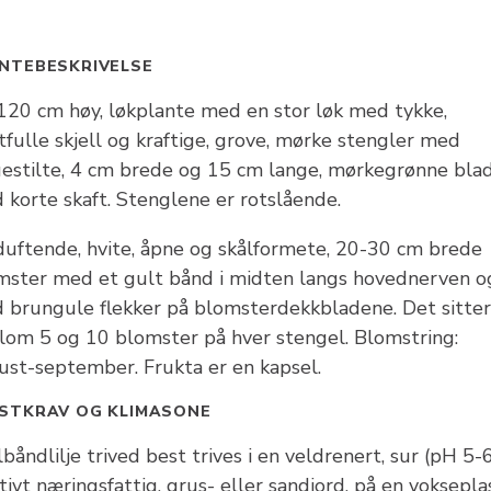
NTEBESKRIVELSE
120 cm høy, løkplante med en stor løk med tykke,
tfulle skjell og kraftige, grove, mørke stengler med
uestilte, 4 cm brede og 15 cm lange, mørkegrønne bla
 korte skaft. Stenglene er rotslående.
duftende, hvite, åpne og skålformete, 20-30 cm brede
mster med et gult bånd i midten langs hovednerven o
 brungule flekker på blomsterdekkbladene. Det sitter
lom 5 og 10 blomster på hver stengel. Blomstring:
ust-september. Frukta er en kapsel.
STKRAV OG KLIMASONE
båndlilje trived best trives i en veldrenert, sur (pH 5-6
tivt næringsfattig, grus- eller sandjord, på en voksepla