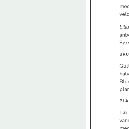
med
vel
Lil
anb
Sør
BR
Gull
halv
Blom
pla
PLA
Løk
van
med