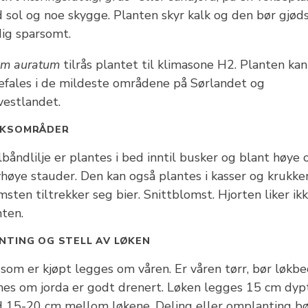
 sol og noe skygge. Planten skyr kalk og den bør gjød
dig sparsomt.
ium auratum
tilrås plantet til klimasone H2. Planten kan
efales i de mildeste områdene på Sørlandet og
vestlandet.
UKSOMRÅDER
båndlilje er plantes i bed inntil busker og blant høye 
høye stauder. Den kan også plantes i kasser og krukker
sten tiltrekker seg bier. Snittblomst. Hjorten liker ik
nten.
NTING OG STELL AV LØKEN
 som er kjøpt legges om våren. Er våren tørr, bør løkb
nes om jorda er godt drenert. Løken legges 15 cm dyp
 15-20 cm mellom løkene. Deling eller omplanting bø