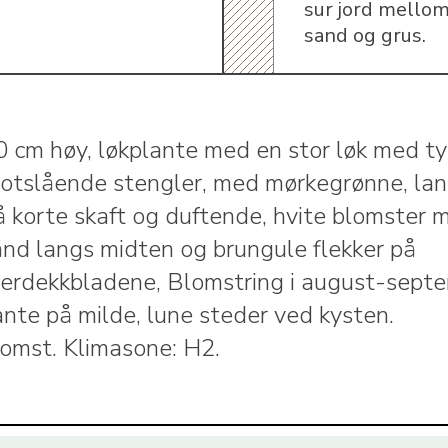
sur jord mellom
sand og grus.
 cm høy, løkplante med en stor løk med t
, rotslående stengler, med mørkegrønne, la
å korte skaft og duftende, hvite blomster 
ånd langs midten og brungule flekker på
erdekkbladene, Blomstring i august-septe
nte på milde, lune steder ved kysten.
lomst. Klimasone: H2.