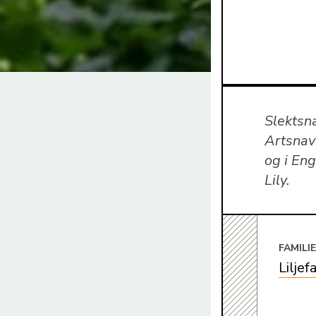
Slektsna
Artsnavn
og i En
Lily.
FAMILI
Liljef