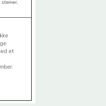
 steiner,
ykke
nge
med et
mber.