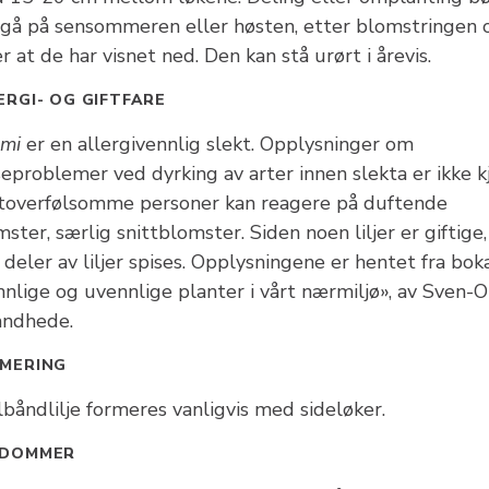
egå på sensommeren eller høsten, etter blomstringen 
r at de har visnet ned. Den kan stå urørt i årevis.
ERGI- OG GIFTFARE
umi
er en allergivennlig slekt. Opplysninger om
eproblemer ved dyrking av arter innen slekta er ikke k
toverfølsomme personer kan reagere på duftende
ster, særlig snittblomster. Siden noen liljer er giftige,
 deler av liljer spises. Opplysningene er hentet fra bok
nnlige og uvennlige planter i vårt nærmiljø», av Sven-O
andhede.
MERING
båndlilje formeres vanligvis med sideløker.
KDOMMER