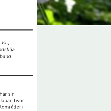
.Kr.).
dslilja
dband
har sin
 Japan hvor
llområder i