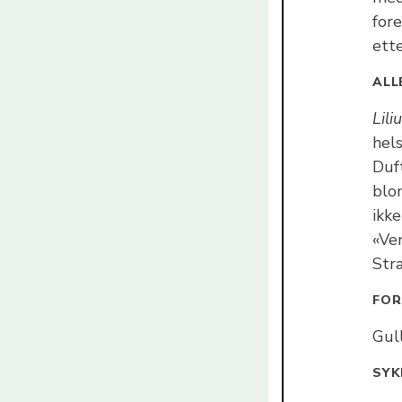
for
ette
ALL
Lili
hels
Duf
blom
ikke
«Ve
Str
FOR
Gull
SY