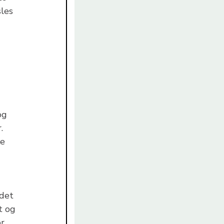
sles
og
.
ke
edet
t og
r