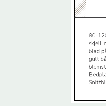
80-120
skjell
blad p
gult b
blomst
Bedpla
Snittb