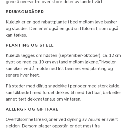
greie å overvintre over store deler av landet vårt.
BRUKSOMRÅDER
Kuleløk er en god rabattplante i bed mellom lave busker
og stauder. Den er er også en god snittblomst, som også
kan tørkes.
PLANTING OG STELL
Kuleløk legges om høsten (september-oktober), ca. 12 cm
dypt og med ca. 10 cm avstand mellom løkene.Trivselen
kan økes ved å molde ned litt beinmel ved planting og
senere hver høst.
På steder med dårlig snødekke i perioder med sterk kulde,
kan løkbedet med fordel dekkes til med tørt bar, bark eller
annet tørt dekkmateriale om vinteren.
ALLERGI- OG GIFTFARE
Overfølsomhetsreaksjoner ved dyrking av
Allium
er svært
sjelden. Dersom plager oppstår, er det mest fra