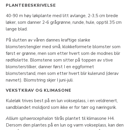
PLANTEBESKRIVELSE
40-90 m høy løkplante med litt avlange, 2-3,5 cm brede
løker, som danner 2-6 grågrønne, runde, hule, opptil 35 cm
lange blad.
På slutten av våren dannes kraftige slanke
blomsterstengler med små, klokkeformete blomster som
først er grønne, men som etter hvert som de modnes blir
rødfiolette. Blomstene som sitter på toppen av stive
blomsterstilker, danner først I en eggformet
blomsterstand, men som etter hvert blir kulerund (derav
navnet). Blomstring skjer I juni-juli.
VEKSTKRAV OG KLIMASONE
Kuleløk trives best på en lun vokseplass, i en veldrenert,
sandblandet moldjord som ikke er for tørr og næringsrik.
Allium sphaerocephalon
tilrås plantet til klimasone H4.
Dersom den plantes på en lun og varm vokseplass, kan den