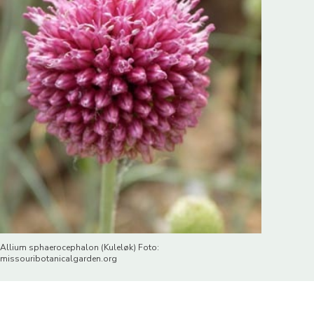
Allium sphaerocephalon (Kuleløk) Foto:
missouribotanicalgarden.org