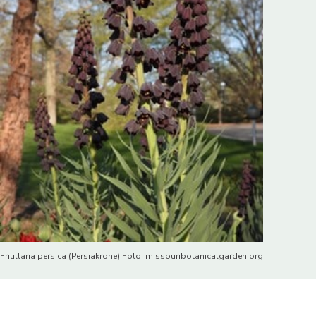
Fritillaria persica (Persiakrone) Foto: missouribotanicalgarden.org