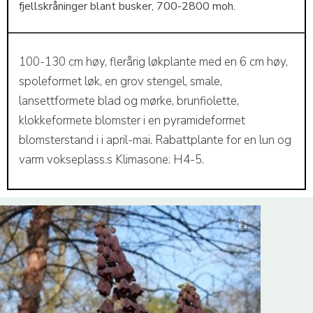
fjellskråninger blant busker, 700-2800 moh.
100-130 cm høy, flerårig løkplante med en 6 cm høy,
spoleformet løk, en grov stengel, smale,
lansettformete blad og mørke, brunfiolette,
klokkeformete blomster i en pyramideformet
blomsterstand i i april-mai. Rabattplante for en lun og
varm vokseplass.s Klimasone: H4-5.