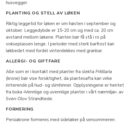
husvegger.
PLANTING OG STELL AV LØKEN
Riktig leggetid for løken er om høsten i september og
oktober. Leggedybde er 15-20 cm og med ca. 20 cm
avstand mellom løkene. Planten bør få stå i ro på
vokseplassen lenge. I perioder med sterk barfrost kan
løkbedet med fordel vinterdekkes med granbar.
ALLERGI- OG GIFTFARE
Alle som er i kontakt med planter fra slekta
Fritillaria
(krone) bør vise forsiktighet, da plantesafta kan virke
irriterende på hud- og slimhinner. Opplysningene er hentet
fra boka «Vennlige og uvennlige planter i vårt nærmiljø», av
Sven-Olov Strandhede.
FORMERING
Persiakrone formeres med sideløker på sensommeren.