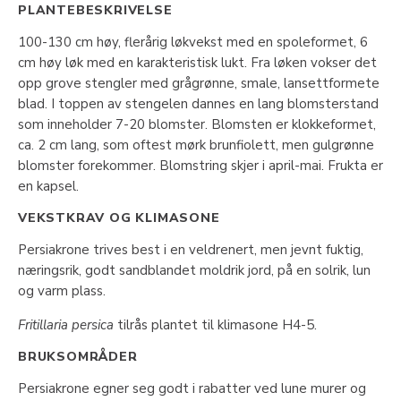
PLANTEBESKRIVELSE
100-130 cm høy, flerårig løkvekst med en spoleformet, 6
cm høy løk med en karakteristisk lukt. Fra løken vokser det
opp grove stengler med grågrønne, smale, lansettformete
blad. I toppen av stengelen dannes en lang blomsterstand
som inneholder 7-20 blomster. Blomsten er klokkeformet,
ca. 2 cm lang, som oftest mørk brunfiolett, men gulgrønne
blomster forekommer. Blomstring skjer i april-mai. Frukta er
en kapsel.
VEKSTKRAV OG KLIMASONE
Persiakrone trives best i en veldrenert, men jevnt fuktig,
næringsrik, godt sandblandet moldrik jord, på en solrik, lun
og varm plass.
Fritillaria persica
tilrås plantet til klimasone H4-5.
BRUKSOMRÅDER
Persiakrone egner seg godt i rabatter ved lune murer og