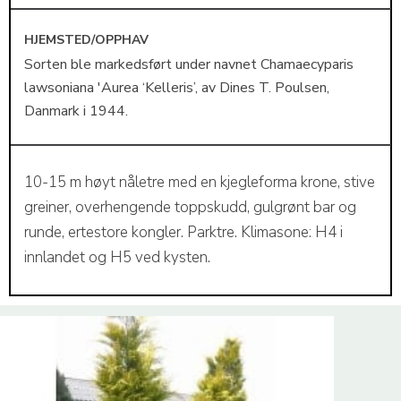
HJEMSTED/OPPHAV
Sorten ble markedsført under navnet Chamaecyparis
lawsoniana 'Aurea ‘Kelleris’, av Dines T. Poulsen,
Danmark i 1944.
10-15 m høyt nåletre med en kjegleforma krone, stive
greiner, overhengende toppskudd, gulgrønt bar og
runde, ertestore kongler. Parktre. Klimasone: H4 i
innlandet og H5 ved kysten.