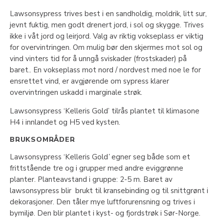
Lawsonsypress trives best i en sandholdig, moldrik, litt sur,
jevnt fuktig, men godt drenert jord, i sol og skygge. Trives
ikke i våt jord og leirjord. Valg av riktig vokseplass er viktig
for overvintringen. Om mulig bør den skjermes mot sol og
vind vinters tid for å unngå sviskader (frostskader) på
baret.. En vokseplass mot nord / nordvest med noe le for
ensrettet vind, er avgjørende om sypress klarer
overvintringen uskadd i marginale strøk.
Lawsonsypress ‘Kelleris Gold’ tilrås plantet til klimasone
H4 i innlandet og H5 ved kysten.
BRUKSOMRÅDER
Lawsonsypress ‘Kelleris Gold
’
egner seg både som et
frittstående tre og i grupper med andre eviggrønne
planter. Planteavstand i gruppe: 2-5 m. Baret av
lawsonsypress blir brukt til kransebinding og til snittgrønt i
dekorasjoner. Den tåler mye luftforurensning og trives i
bymiljø. Den blir plantet i kyst- og fjordstrøk i Sør-Norge.