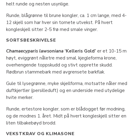
helt runde og nesten usynlige.
Runde, blågrønne til brune kongler, ca. 1 cm lange, med 4-
12 skjell som har hver sin tornete utvekst. På hvert
kongleskjell sitter 2-5 frø med smale vinger.
SORTSBESKRIVELSE
Chamaecyparis lawsoniana
‘Kelleris Gold’
er et 10-15 m
høyt, eviggrønt nåletre med smal, kjegleforma krone,
overhengende toppskudd og stivt opprette skudd.
Rødbrun stammebark med avgrensete barkflak.
Gule til lysegrønne, myke skjellforma, motsatte nåler med
duftkjertler (persilleduft) og en underside med utydelige
hvite merker.
Runde, ertestore kongler, som er blådogget før modning,
og de modnes 1. året. Midt på hvert kongleskjell sitter en
liten tilbakebøyd brodd.
VEKSTKRAV OG KLIMASONE