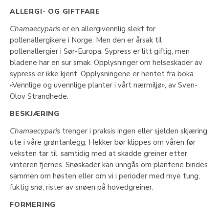
ALLERGI- OG GIFTFARE
Chamaecyparis
er en allergivennlig slekt for
pollenallergikere i Norge. Men den er årsak til
pollenallergier i Sør-Europa. Sypress er litt giftig, men
bladene har en sur smak. Opplysninger om helseskader av
sypress er ikke kjent. Opplysningene er hentet fra boka
«Vennlige og uvennlige planter i vårt nærmiljø», av Sven-
Olov Strandhede.
BESKJÆRING
Chamaecyparis
trenger i praksis ingen eller sjelden skjæring
ute i våre grøntanlegg. Hekker bør klippes om våren før
veksten tar til, samtidig med at skadde greiner etter
vinteren fjernes. Snøskader kan unngås om plantene bindes
sammen om høsten eller om vi i perioder med mye tung,
fuktig snø, rister av snøen på hovedgreiner.
FORMERING