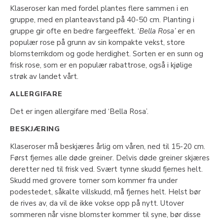
Klaseroser kan med fordel plantes flere sammen i en
gruppe, med en planteavstand på 40-50 cm. Planting i
gruppe gir ofte en bedre fargeeffekt. ‘
Bella Rosa’
er en
populær rose på grunn av sin kompakte vekst, store
blomsterrikdom og gode herdighet. Sorten er en sunn og
frisk rose, som er en populær rabattrose, også i kjølige
strøk av landet vårt.
ALLERGIFARE
Det er ingen allergifare med ‘Bella Rosa’.
BESKJÆRING
Klaseroser må beskjæres årlig om våren, ned til 15-20 cm.
Først fjernes alle døde greiner. Delvis døde greiner skjæres
deretter ned til frisk ved. Svært tynne skudd fjernes helt.
Skudd med grovere torner som kommer fra under
podestedet, såkalte villskudd, må fjernes helt. Helst bør
de rives av, da vil de ikke vokse opp på nytt. Utover
sommeren når visne blomster kommer til syne, bør disse