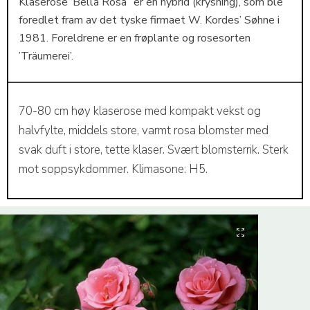
Klaserose ‘Bella Rosa’’ er en hybrid (krysning), som ble
foredlet fram av det tyske firmaet W. Kordes’ Søhne i
1981. Foreldrene er en frøplante og rosesorten
’Träumerei’.
70-80 cm høy klaserose med kompakt vekst og
halvfylte, middels store, varmt rosa blomster med
svak duft i store, tette klaser. Svært blomsterrik. Sterk
mot soppsykdommer. Klimasone: H5.