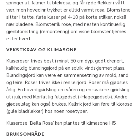
springer ut, falmer til blekrosa, og får røde flekker i vått
vær, men hovedinntrykket er alltid varmt rosa. Blomstene
sitter i tette, flate klaser på 4-10 på korte stilker, nokså
nær bladene. Blomsterrik rose, med nesten kontinuerlig
gjenblomstring (remontering) om visne blomster fjernes
etter hvert.
VEKSTKRAV OG KLIMASONE
Klaseroser trives best i minst 50 cm dyp, godt drenert,
kalkholdig blandingsjord på en solrik, vindskjermet plass.
Blandingsjord kan være en sammensetning av mold, sand
og leire. Roser trives ikke i ren leirjord. Roser må gjødsles
årlig. En hovedgjødsling om våren og en svakere gjødsling
ut i juli, med klorfattig fullgjødsel («Hagegjødsel»). Andre
gjødselslag kan også brukes. Kalkrik jord kan føre til klorose
(gule bladflekker) hos noen rosetyper.
Klaserose ‘Bella Rosa
’
kan plantes til klimasone H5.
BRUKSOMRÅDE