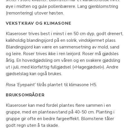
øye i midten og gule pollenbærere. Lang gjenblomstring
(remontering) utover høsten.
VEKSTKRAV OG KLIMASONE
Klaseroser trives best i minst i en 50 cm dyp, godt drenert,
kalkholdig blandingsjord på en solrik, vindskjermet plass.
Blandingsjord kan være en sammensetning av mold, sand
og leire. Roser trives ikke i ren leirjord. Roser må gjødsles
årlig. En hovedgjødsling om våren og en svakere gjødsling
ut i juli, med klorfattig fullgjødsel («Hagegjødsel»). Andre
gjødselslag kan også brukes.
Rosa ‘Eyepaint’
tilrås plantet til klimasone H5.
BRUKSOMRÅDER
Klaseroser kan med fordel plantes flere sammen i en
gruppe, med en planteavstand på 40-50 cm. Planting i
gruppe gir ofte en bedre fargeeffekt. Blomstene tåler
godt regn uten å ta skade.