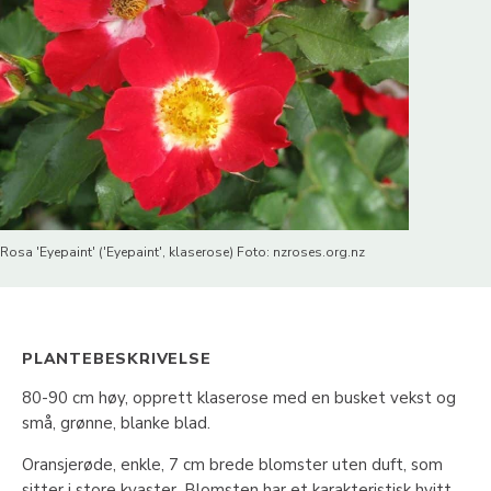
Rosa 'Eyepaint' ('Eyepaint', klaserose) Foto: nzroses.org.nz
PLANTEBESKRIVELSE
80-90 cm høy, opprett klaserose med en busket vekst og
små, grønne, blanke blad.
Oransjerøde, enkle, 7 cm brede blomster uten duft, som
sitter i store kvaster. Blomsten har et karakteristisk hvitt