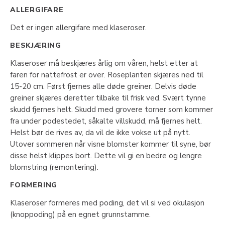
ALLERGIFARE
Det er ingen allergifare med klaseroser.
BESKJÆRING
Klaseroser må beskjæres årlig om våren, helst etter at
faren for nattefrost er over. Roseplanten skjæres ned til
15-20 cm. Først fjernes alle døde greiner. Delvis døde
greiner skjæres deretter tilbake til frisk ved. Svært tynne
skudd fjernes helt. Skudd med grovere torner som kommer
fra under podestedet, såkalte villskudd, må fjernes helt.
Helst bør de rives av, da vil de ikke vokse ut på nytt.
Utover sommeren når visne blomster kommer til syne, bør
disse helst klippes bort. Dette vil gi en bedre og lengre
blomstring (remontering).
FORMERING
Klaseroser formeres med poding, det vil si ved okulasjon
(knoppoding) på en egnet grunnstamme.