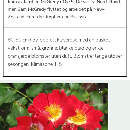
fram av familien McGredy i 1875. De var fra Nord-Irland,
men Sam McGredy flyttet og arbeidet på New-
Zealand. Foreldre: frøplante x ‘Picasso’.
80-90 cm høy, opprett klaserose med en busket
vekstform, små, grønne, blanke blad og enkle,
oransjerde blomster uten duft. Blomstrer lenge utover
sesongen. Klimasone: H5.