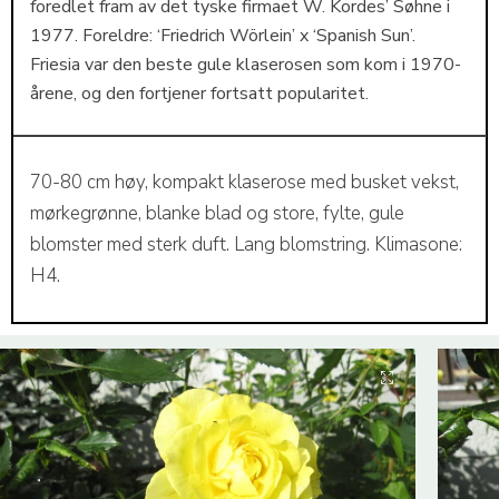
foredlet fram av det tyske firmaet W. Kordes’ Søhne i
1977. Foreldre: ‘Friedrich Wörlein’ x ‘Spanish Sun’.
Friesia var den beste gule klaserosen som kom i 1970-
årene, og den fortjener fortsatt popularitet.
70-80 cm høy, kompakt klaserose med busket vekst,
mørkegrønne, blanke blad og store, fylte, gule
blomster med sterk duft. Lang blomstring. Klimasone:
H4.