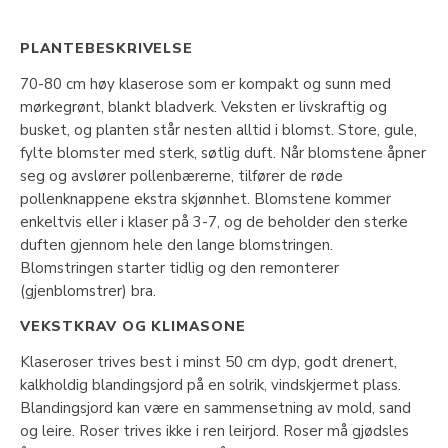
PLANTEBESKRIVELSE
70-80 cm høy klaserose som er kompakt og sunn med
mørkegrønt, blankt bladverk. Veksten er livskraftig og
busket, og planten står nesten alltid i blomst. Store, gule,
fylte blomster med sterk, søtlig duft. Når blomstene åpner
seg og avslører pollenbærerne, tilfører de røde
pollenknappene ekstra skjønnhet. Blomstene kommer
enkeltvis eller i klaser på 3-7, og de beholder den sterke
duften gjennom hele den lange blomstringen.
Blomstringen starter tidlig og den remonterer
(gjenblomstrer) bra.
VEKSTKRAV OG KLIMASONE
Klaseroser trives best i minst 50 cm dyp, godt drenert,
kalkholdig blandingsjord på en solrik, vindskjermet plass.
Blandingsjord kan være en sammensetning av mold, sand
og leire. Roser trives ikke i ren leirjord. Roser må gjødsles