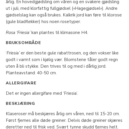
årlig. En hovedgjødsling om våren og en svakere gjødsling
ut i juli, med klorfattig fullgjødsel («Hagegjødsel»). Andre
gjødselslag kan også brukes. Kalkrik jord kan føre til klorose
(gule bladflekker) hos noen rosetyper.
Rosa ‘Friesia’
kan plantes til klimasone H4.
BRUKSOMRÅDE
‘
Friesia’
er den beste gule rabattrosen, og den vokser like
godt i varmt som i kjølig vær. Blomstene tåler godt regn
uten å bli stykke. Den trives til og med i dårlig jord.
Planteavstand: 40-50 cm.
ALLERGIFARE
Det er ingen allergifare med ‘Friesia’.
BESKJÆRING
Klaseroser må beskjæres årlig om våren, ned til 15-20 cm.
Først fjernes alle døde greiner. Delvis døde greiner skjæres
deretter ned til frisk ved. Svært tynne skudd fjernes helt.