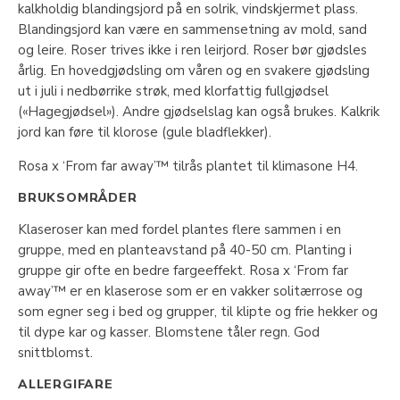
kalkholdig blandingsjord på en solrik, vindskjermet plass.
Blandingsjord kan være en sammensetning av mold, sand
og leire. Roser trives ikke i ren leirjord. Roser bør gjødsles
årlig. En hovedgjødsling om våren og en svakere gjødsling
ut i juli i nedbørrike strøk, med klorfattig fullgjødsel
(«Hagegjødsel»). Andre gjødselslag kan også brukes. Kalkrik
jord kan føre til klorose (gule bladflekker).
Rosa x ‘From far away’™ tilrås plantet til klimasone H4.
BRUKSOMRÅDER
Klaseroser kan med fordel plantes flere sammen i en
gruppe, med en planteavstand på 40-50 cm. Planting i
gruppe gir ofte en bedre fargeeffekt. Rosa x ‘From far
away’™ er en klaserose som er en vakker solitærrose og
som egner seg i bed og grupper, til klipte og frie hekker og
til dype kar og kasser. Blomstene tåler regn. God
snittblomst.
ALLERGIFARE