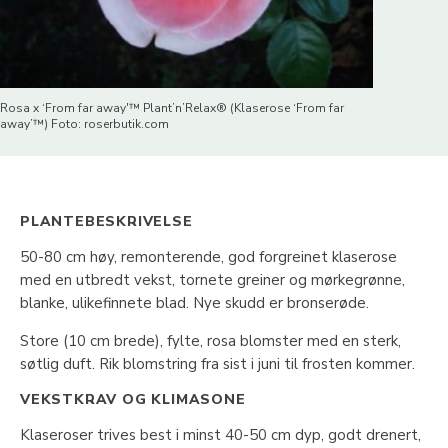
Rosa x ‘From far away'™ Plant’n’Relax® (Klaserose ‘From far
away’™) Foto: roserbutik.com
PLANTEBESKRIVELSE
50-80 cm høy, remonterende, god forgreinet klaserose
med en utbredt vekst, tornete greiner og mørkegrønne,
blanke, ulikefinnete blad. Nye skudd er bronserøde.
Store (10 cm brede), fylte, rosa blomster med en sterk,
søtlig duft. Rik blomstring fra sist i juni til frosten kommer.
VEKSTKRAV OG KLIMASONE
Klaseroser trives best i minst 40-50 cm dyp, godt drenert,