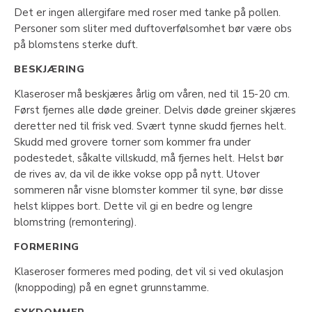
Det er ingen allergifare med roser med tanke på pollen.
Personer som sliter med duftoverfølsomhet bør være obs
på blomstens sterke duft.
BESKJÆRING
Klaseroser må beskjæres årlig om våren, ned til 15-20 cm.
Først fjernes alle døde greiner. Delvis døde greiner skjæres
deretter ned til frisk ved. Svært tynne skudd fjernes helt.
Skudd med grovere torner som kommer fra under
podestedet, såkalte villskudd, må fjernes helt. Helst bør
de rives av, da vil de ikke vokse opp på nytt. Utover
sommeren når visne blomster kommer til syne, bør disse
helst klippes bort. Dette vil gi en bedre og lengre
blomstring (remontering).
FORMERING
Klaseroser formeres med poding, det vil si ved okulasjon
(knoppoding) på en egnet grunnstamme.