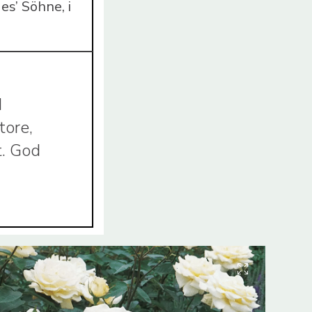
es’ Söhne, i
d
tore,
t. God