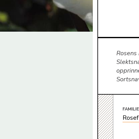
Rosens k
Slektsn
opprinne
Sortsna
FAMILI
Rosef