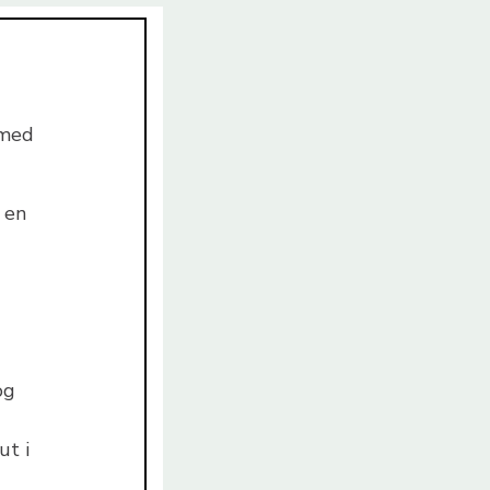
 med
 en
og
ut i