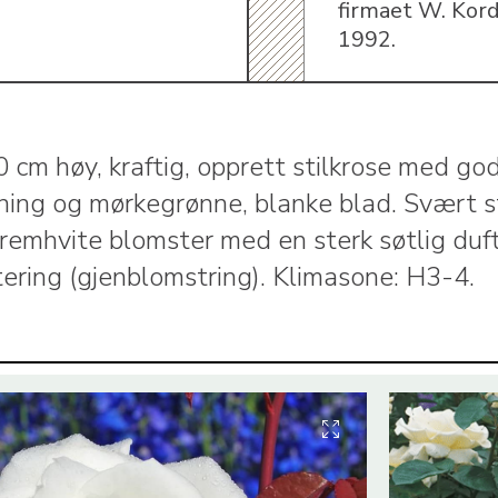
firmaet W. Kord
1992.
 cm høy, kraftig, opprett stilkrose med go
ining og mørkegrønne, blanke blad. Svært s
 kremhvite blomster med en sterk søtlig duf
ering (gjenblomstring). Klimasone: H3-4.