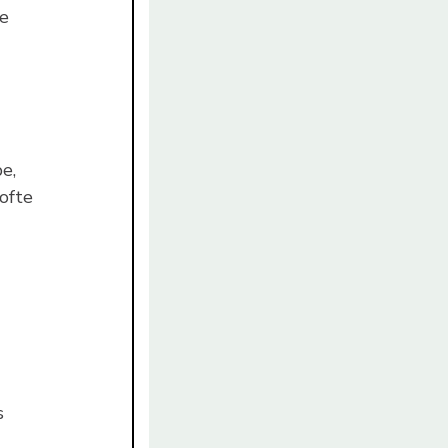
se
e,
ofte
s