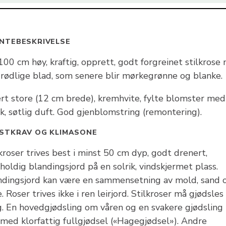
NTEBESKRIVELSE
00 cm høy, kraftig, opprett, godt forgreinet stilkrose
 rødlige blad, som senere blir mørkegrønne og blanke.
rt store (12 cm brede), kremhvite, fylte blomster med
k, søtlig duft. God gjenblomstring (remontering).
STKRAV OG KLIMASONE
kroser trives best i minst 50 cm dyp, godt drenert,
holdig blandingsjord på en solrik, vindskjermet plass.
ndingsjord kan være en sammensetning av mold, sand 
e. Roser trives ikke i ren leirjord. Stilkroser må gjødsles
g. En hovedgjødsling om våren og en svakere gjødsling 
, med klorfattig fullgjødsel («Hagegjødsel»). Andre