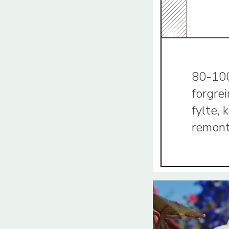
80-100
forgre
fylte,
remont