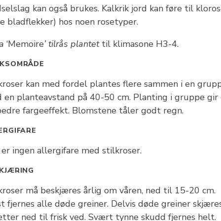
selslag kan også brukes. Kalkrik jord kan føre til kloro
e bladflekker) hos noen rosetyper.
sa
‘Memoire
’ tilrås plantet
til klimasone H3-4.
UKSOMRÅDE
lkroser kan med fordel plantes flere sammen i en grupp
 en planteavstand på 40-50 cm. Planting i gruppe gir 
bedre fargeeffekt. Blomstene tåler godt regn.
ERGIFARE
er ingen allergifare med stilkroser.
KJÆRING
kroser må beskjæres årlig om våren, ned til 15-20 cm.
t fjernes alle døde greiner. Delvis døde greiner skjære
tter ned til frisk ved. Svært tynne skudd fjernes helt.