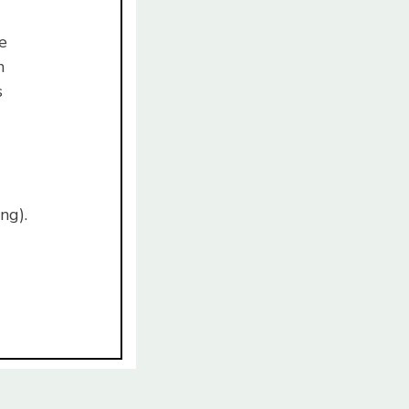
e
n
s
ng).