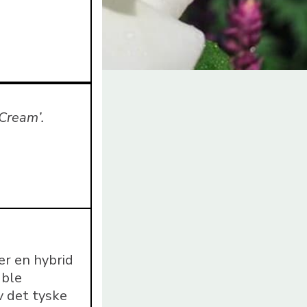
 Cream’.
er en hybrid
 ble
v det tyske