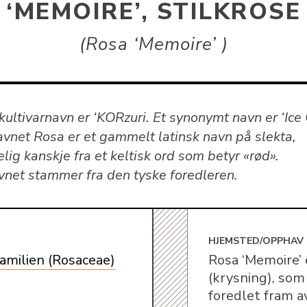
‘MEMOIRE’, STILKROSE
Rosa ‘Memoire’
ultivarnavn er ‘KORzuri. Et synonymt navn er ‘Ice
avnet Rosa er et gammelt latinsk navn på slekta,
lig kanskje fra et keltisk ord som betyr «rød».
vnet stammer fra den tyske foredleren.
E
HJEMSTED/OPPHAV
amilien (Rosaceae)
Rosa ‘Memoire’ 
(krysning), som
foredlet fram a