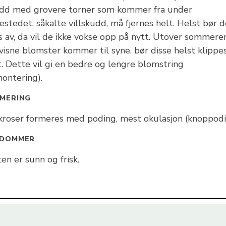
dd med grovere torner som kommer fra under
stedet, såkalte villskudd, må fjernes helt. Helst bør d
s av, da vil de ikke vokse opp på nytt. Utover sommere
visne blomster kommer til syne, bør disse helst klippe
. Dette vil gi en bedre og lengre blomstring
montering).
MERING
lkroser formeres med poding, mest okulasjon (knoppodi
KDOMMER
en er sunn og frisk.