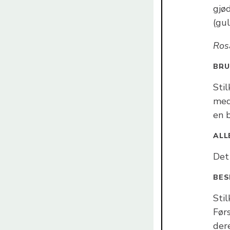
gjød
(gul
Ro
BR
Sti
med
en 
ALL
Det 
BES
Stil
Førs
dere