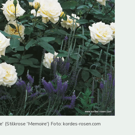
' (Stilkrose 'Memoire') Foto: kordes-rosen.com