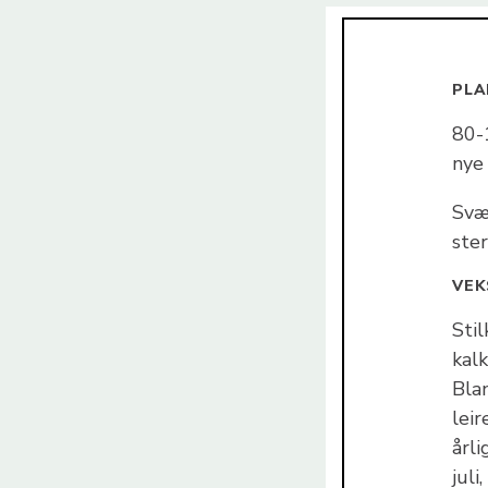
PLA
80-1
nye
Svæ
ster
VEK
Stil
kalk
Bla
leir
årli
juli