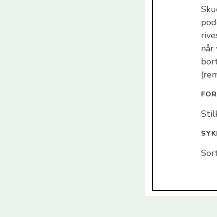
Sku
pode
rive
når 
bort
(re
FOR
Sti
SY
Sort