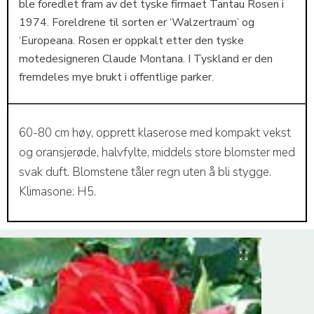
ble foredlet fram av det tyske firmaet Tantau Rosen i
1974. Foreldrene til sorten er ‘Walzertraum’ og
‘Europeana. Rosen er oppkalt etter den tyske
motedesigneren Claude Montana. I Tyskland er den
fremdeles mye brukt i offentlige parker.
60-80 cm høy, opprett klaserose med kompakt vekst
og oransjerøde, halvfylte, middels store blomster med
svak duft. Blomstene tåler regn uten å bli stygge.
Klimasone: H5.