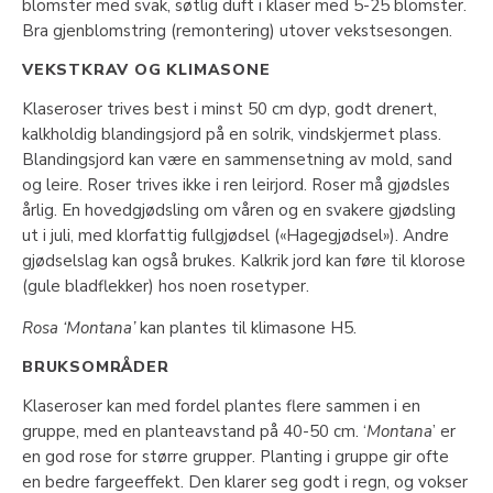
blomster med svak, søtlig duft i klaser med 5-25 blomster.
Bra gjenblomstring (remontering) utover vekstsesongen.
VEKSTKRAV OG KLIMASONE
Klaseroser trives best i minst 50 cm dyp, godt drenert,
kalkholdig blandingsjord på en solrik, vindskjermet plass.
Blandingsjord kan være en sammensetning av mold, sand
og leire. Roser trives ikke i ren leirjord. Roser må gjødsles
årlig. En hovedgjødsling om våren og en svakere gjødsling
ut i juli, med klorfattig fullgjødsel («Hagegjødsel»). Andre
gjødselslag kan også brukes. Kalkrik jord kan føre til klorose
(gule bladflekker) hos noen rosetyper.
Rosa ‘Montana’
kan plantes til klimasone H5.
BRUKSOMRÅDER
Klaseroser kan med fordel plantes flere sammen i en
gruppe, med en planteavstand på 40-50 cm. ‘
Montana
’ er
en god rose for større grupper. Planting i gruppe gir ofte
en bedre fargeeffekt. Den klarer seg godt i regn, og vokser