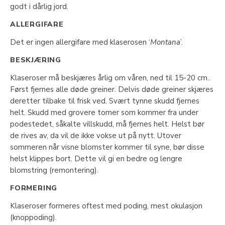
godt i dårlig jord.
ALLERGIFARE
Det er ingen allergifare med klaserosen ‘
Montana
’.
BESKJÆRING
Klaseroser må beskjæres årlig om våren, ned til 15-20 cm..
Først fjernes alle døde greiner. Delvis døde greiner skjæres
deretter tilbake til frisk ved. Svært tynne skudd fjernes
helt. Skudd med grovere torner som kommer fra under
podestedet, såkalte villskudd, må fjernes helt. Helst bør
de rives av, da vil de ikke vokse ut på nytt. Utover
sommeren når visne blomster kommer til syne, bør disse
helst klippes bort. Dette vil gi en bedre og lengre
blomstring (remontering).
FORMERING
Klaseroser formeres oftest med poding, mest okulasjon
(knoppoding).