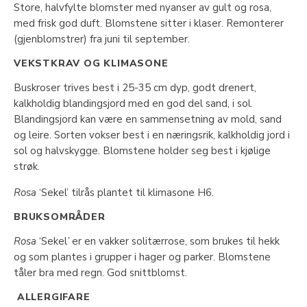
Store, halvfylte blomster med nyanser av gult og rosa,
med frisk god duft. Blomstene sitter i klaser. Remonterer
(gjenblomstrer) fra juni til september.
VEKSTKRAV OG KLIMASONE
Buskroser trives best i 25-35 cm dyp, godt drenert,
kalkholdig blandingsjord med en god del sand, i sol.
Blandingsjord kan være en sammensetning av mold, sand
og leire. Sorten vokser best i en næringsrik, kalkholdig jord i
sol og halvskygge. Blomstene holder seg best i kjølige
strøk.
Rosa
‘Sekel’ tilrås plantet til klimasone H6.
BRUKSOMRÅDER
Rosa
‘Sekel
’
er en vakker solitærrose, som brukes til hekk
og som plantes i grupper i hager og parker. Blomstene
tåler bra med regn. God snittblomst.
ALLERGIFARE