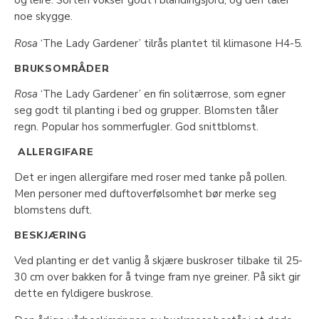
noe skygge.
Rosa
‘The Lady Gardener’ tilrås plantet til klimasone H4-5.
BRUKSOMRÅDER
Rosa
‘The Lady Gardener’ en fin solitærrose, som egner
seg godt til planting i bed og grupper. Blomsten tåler
regn. Popular hos sommerfugler. God snittblomst.
ALLERGIFARE
Det er ingen allergifare med roser med tanke på pollen.
Men personer med duftoverfølsomhet bør merke seg
blomstens duft.
BESKJÆRING
Ved planting er det vanlig å skjære buskroser tilbake til 25-
30 cm over bakken for å tvinge fram nye greiner. På sikt gir
dette en fyldigere buskrose.