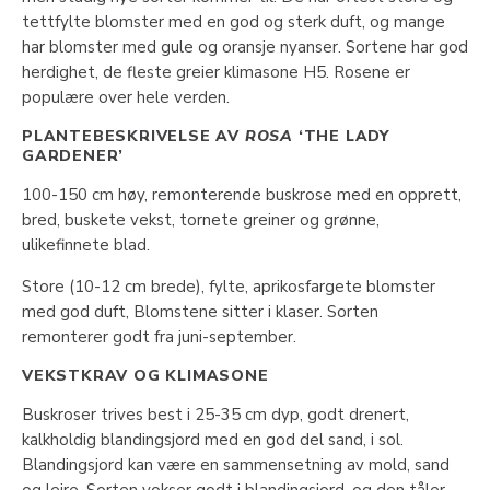
tettfylte blomster med en god og sterk duft, og mange
har blomster med gule og oransje nyanser. Sortene har god
herdighet, de fleste greier klimasone H5. Rosene er
populære over hele verden.
PLANTEBESKRIVELSE AV
ROSA
‘THE LADY
GARDENER’
100-150 cm høy, remonterende buskrose med en opprett,
bred, buskete vekst, tornete greiner og grønne,
ulikefinnete blad.
Store (10-12 cm brede), fylte, aprikosfargete blomster
med god duft, Blomstene sitter i klaser. Sorten
remonterer godt fra juni-september.
VEKSTKRAV OG KLIMASONE
Buskroser trives best i 25-35 cm dyp, godt drenert,
kalkholdig blandingsjord med en god del sand, i sol.
Blandingsjord kan være en sammensetning av mold, sand
og leire. Sorten vokser godt i blandingsjord, og den tåler