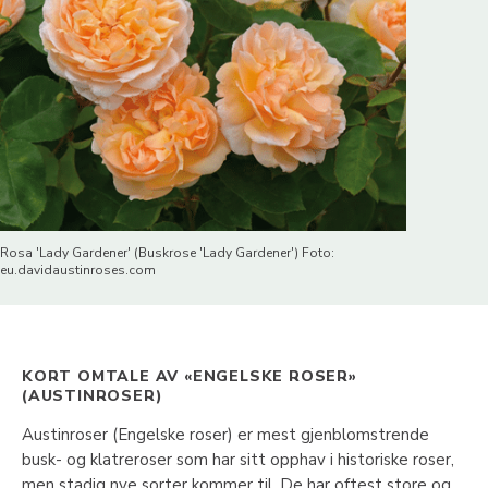
Rosa 'Lady Gardener' (Buskrose 'Lady Gardener') Foto:
eu.davidaustinroses.com
KORT OMTALE AV «ENGELSKE ROSER»
(AUSTINROSER)
Austinroser (Engelske roser) er mest gjenblomstrende
busk- og klatreroser som har sitt opphav i historiske roser,
men stadig nye sorter kommer til. De har oftest store og