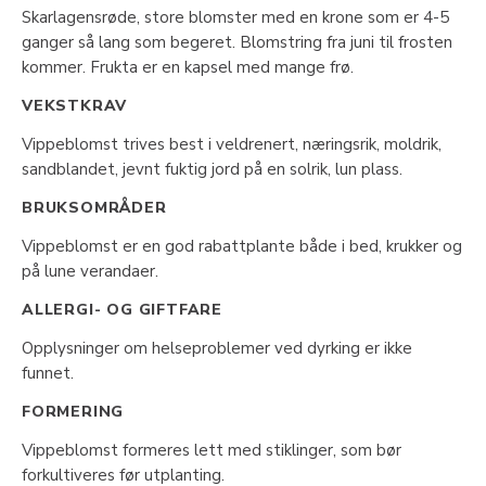
Skarlagensrøde, store blomster med en krone som er 4-5
ganger så lang som begeret. Blomstring fra juni til frosten
kommer. Frukta er en kapsel med mange frø.
VEKSTKRAV
Vippeblomst trives best i veldrenert, næringsrik, moldrik,
sandblandet, jevnt fuktig jord på en solrik, lun plass.
BRUKSOMRÅDER
Vippeblomst er en god rabattplante både i bed, krukker og
på lune verandaer.
ALLERGI- OG GIFTFARE
Opplysninger om helseproblemer ved dyrking er ikke
funnet.
FORMERING
Vippeblomst formeres lett med stiklinger, som bør
forkultiveres før utplanting.