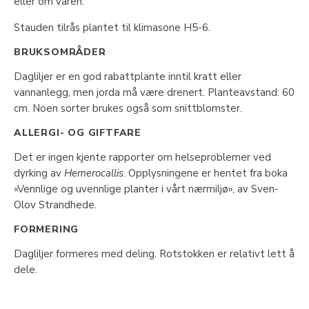
eller om våren.
Stauden tilrås plantet til klimasone H5-6.
BRUKSOMRÅDER
Dagliljer er en god rabattplante inntil kratt eller
vannanlegg, men jorda må være drenert. Planteavstand: 60
cm. Noen sorter brukes også som snittblomster.
ALLERGI- OG GIFTFARE
Det er ingen kjente rapporter om helseproblemer ved
dyrking av
Hemerocallis
. Opplysningene er hentet fra boka
«Vennlige og uvennlige planter i vårt nærmiljø», av Sven-
Olov Strandhede.
FORMERING
Dagliljer formeres med deling. Rotstokken er relativt lett å
dele.