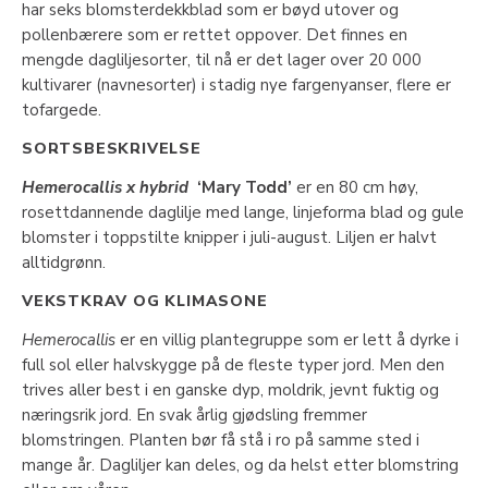
har seks blomsterdekkblad som er bøyd utover og
pollenbærere som er rettet oppover. Det finnes en
mengde dagliljesorter, til nå er det lager over 20 000
kultivarer (navnesorter) i stadig nye fargenyanser, flere er
tofargede.
SORTSBESKRIVELSE
Hemerocallis x hybrid
‘Mary Todd’
er en 80 cm høy,
rosettdannende daglilje med lange, linjeforma blad og gule
blomster i toppstilte knipper i juli-august. Liljen er halvt
alltidgrønn.
VEKSTKRAV OG KLIMASONE
Hemerocallis
er en villig plantegruppe som er lett å dyrke i
full sol eller halvskygge på de fleste typer jord. Men den
trives aller best i en ganske dyp, moldrik, jevnt fuktig og
næringsrik jord. En svak årlig gjødsling fremmer
blomstringen. Planten bør få stå i ro på samme sted i
mange år. Dagliljer kan deles, og da helst etter blomstring