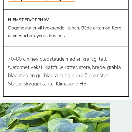
HJEMSTED/OPPHAV
Dogghosta er viltvoksende i Japan. Både arten og flere
navnesorter dyrkes hos oss.
70-80 cm høy bladstaude med en kraftig, tett,
tueformet vekst, kjøttfulle røtter, store, brede, gråblå
blad med en gul bladrand og blekblå blomster.
Staslig skyggeplante. Klimasone H6.