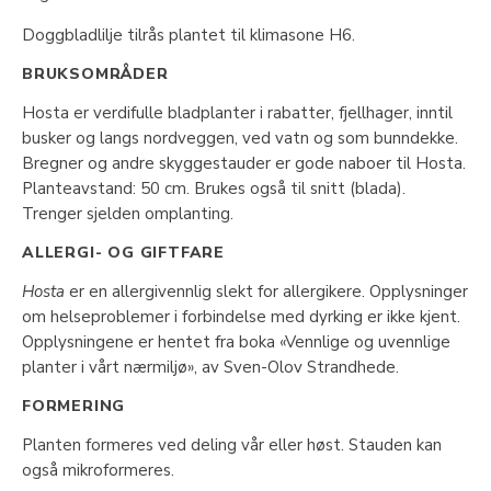
Doggbladlilje tilrås plantet til klimasone H6.
BRUKSOMRÅDER
Hosta er verdifulle bladplanter i rabatter, fjellhager, inntil
busker og langs nordveggen, ved vatn og som bunndekke.
Bregner og andre skyggestauder er gode naboer til Hosta.
Planteavstand: 50 cm. Brukes også til snitt (blada).
Trenger sjelden omplanting.
ALLERGI- OG GIFTFARE
Hosta
er en allergivennlig slekt for allergikere. Opplysninger
om helseproblemer i forbindelse med dyrking er ikke kjent.
Opplysningene er hentet fra boka «Vennlige og uvennlige
planter i vårt nærmiljø», av Sven-Olov Strandhede.
FORMERING
Planten formeres ved deling vår eller høst. Stauden kan
også mikroformeres.