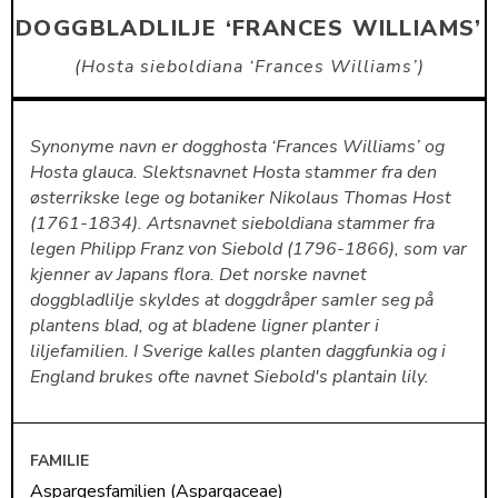
DOGGBLADLILJE ‘FRANCES WILLIAMS’
Hosta sieboldiana ‘Frances Williams’
Synonyme navn er dogghosta ‘Frances Williams’ og
Hosta glauca. Slektsnavnet Hosta stammer fra den
østerrikske lege og botaniker Nikolaus Thomas Host
(1761-1834). Artsnavnet sieboldiana stammer fra
legen Philipp Franz von Siebold (1796-1866), som var
kjenner av Japans flora. Det norske navnet
doggbladlilje skyldes at doggdråper samler seg på
plantens blad, og at bladene ligner planter i
liljefamilien. I Sverige kalles planten daggfunkia og i
England brukes ofte navnet Siebold's plantain lily.
FAMILIE
Aspargesfamilien (Aspargaceae)