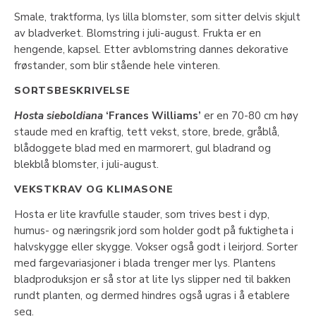
Smale, traktforma, lys lilla blomster, som sitter delvis skjult
av bladverket. Blomstring i juli-august. Frukta er en
hengende, kapsel. Etter avblomstring dannes dekorative
frøstander, som blir stående hele vinteren.
SORTSBESKRIVELSE
Hosta sieboldiana
‘Frances Williams’
er en 70-80 cm høy
staude med en kraftig, tett vekst, store, brede, gråblå,
blådoggete blad med en marmorert, gul bladrand og
blekblå blomster, i juli-august.
VEKSTKRAV OG KLIMASONE
Hosta er lite kravfulle stauder, som trives best i dyp,
humus- og næringsrik jord som holder godt på fuktigheta i
halvskygge eller skygge. Vokser også godt i leirjord. Sorter
med fargevariasjoner i blada trenger mer lys. Plantens
bladproduksjon er så stor at lite lys slipper ned til bakken
rundt planten, og dermed hindres også ugras i å etablere
seg.