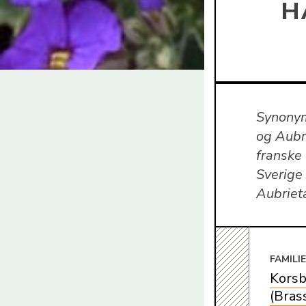
H
Synonym
og Aubr
franske
Sverige
Aubriet
FAMILI
Korsb
(Bras