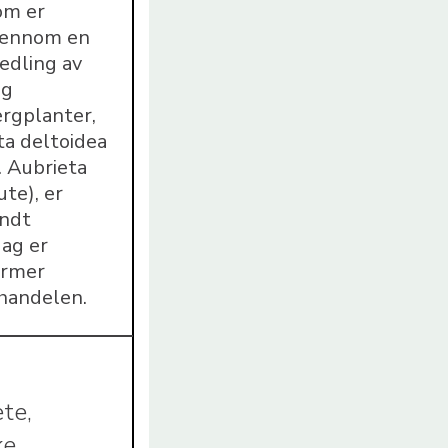
om er
jennom en
edling av
og
ergplanter,
ta deltoidea
). Aubrieta
te), er
undt
dag er
ormer
 handelen.
te,
ke