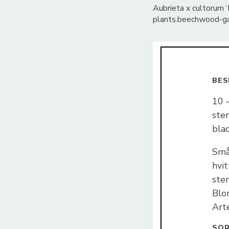
Aubrieta x cultorum ‘
plants.beechwood-g
BES
10 
ste
bla
Små,
hvit
sten
Blom
Art
SOR