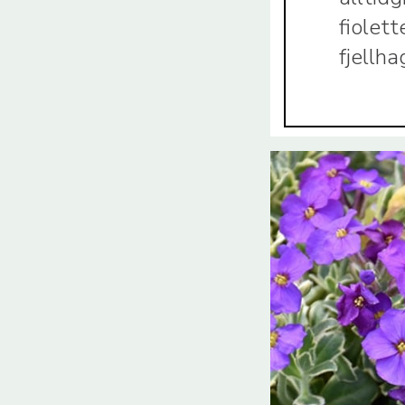
fiolett
fjellh