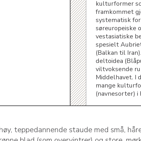
kulturformer s
framkommet g
systematisk for
søreuropeiske 
vestasiatiske b
spesielt Aubrie
(Balkan til Iran
deltoidea (Blåpu
viltvoksende r
Middelhavet. I 
mange kulturf
(navnesorter) i
høy, teppedannende staude med små, håre
grønne blad (som overvintrer) og store, mør