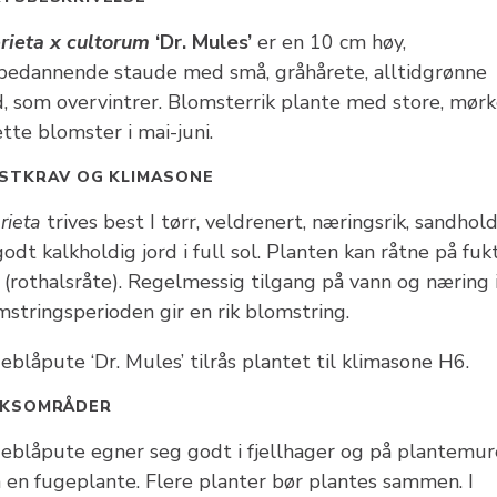
rieta x cultorum
‘Dr. Mules’
er en 10 cm høy,
pedannende staude med små, gråhårete, alltidgrønne
d, som overvintrer. Blomsterrik plante med store, mør
ette blomster i mai-juni.
STKRAV OG KLIMASONE
rieta
trives best I tørr, veldrenert, næringsrik, sandhol
odt kalkholdig jord i full sol. Planten kan råtne på fuk
 (rothalsråte). Regelmessig tilgang på vann og næring 
mstringsperioden gir en rik blomstring.
blåpute ‘Dr. Mules’ tilrås plantet til klimasone H6.
UKSOMRÅDER
eblåpute egner seg godt i fjellhager og på plantemur
 en fugeplante. Flere planter bør plantes sammen. I