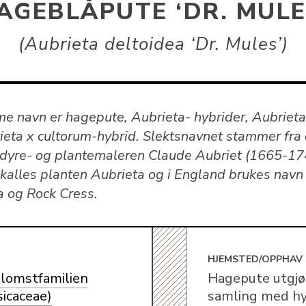
AGEBLÅPUTE ‘DR. MULE
Aubrieta deltoidea ‘Dr. Mules’
e navn er hagepute, Aubrieta- hybrider, Aubrieta
ieta x cultorum-hybrid. Slektsnavnet stammer fra
 dyre- og plantemaleren Claude Aubriet (1665-174
 kalles planten Aubrieta og i England brukes nav
a og Rock Cress.
E
HJEMSTED/OPPHAV
lomstfamilien
Hagepute utgjø
sicaceae)
samling med hy