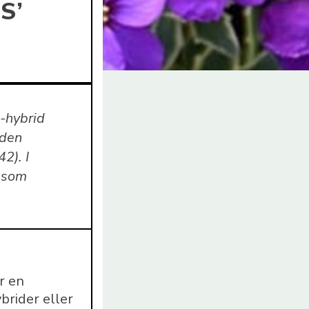
S’
-hybrid
 den
2). I
n som
r en
brider eller