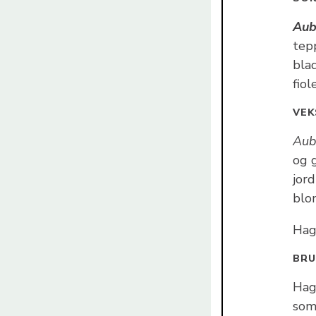
Aub
tep
bla
fiol
VEK
Aub
og g
jord
blo
Hage
BR
Hag
som