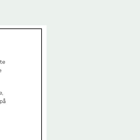
te
e
e,
 på