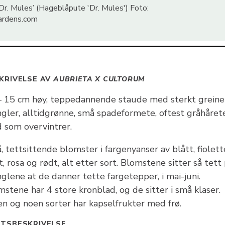
Dr. Mules’ (Hageblåpute 'Dr. Mules') Foto:
ardens.com
KRIVELSE AV
AUBRIETA X CULTORUM
– 15 cm høy, teppedannende staude med sterkt greine
ngler, alltidgrønne, små spadeformete, oftest gråhåret
d som overvintrer.
 tettsittende blomster i fargenyanser av blått, fiolett
t, rosa og rødt, alt etter sort. Blomstene sitter så tett
glene at de danner tette fargetepper, i mai-juni.
stene har 4 store kronblad, og de sitter i små klaser.
en og noen sorter har kapselfrukter med frø.
TSBESKRIVELSE