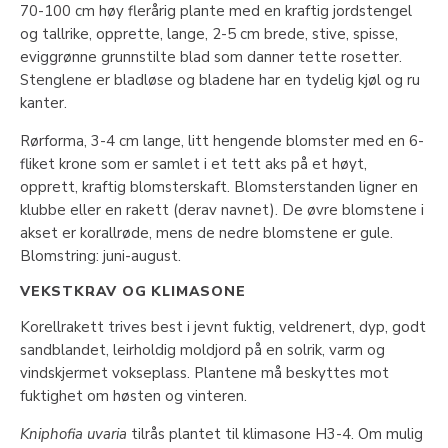
70-100 cm høy flerårig plante med en kraftig jordstengel
og tallrike, opprette, lange, 2-5 cm brede, stive, spisse,
eviggrønne grunnstilte blad som danner tette rosetter.
Stenglene er bladløse og bladene har en tydelig kjøl og ru
kanter.
Rørforma, 3-4 cm lange, litt hengende blomster med en 6-
fliket krone som er samlet i et tett aks på et høyt,
opprett, kraftig blomsterskaft. Blomsterstanden ligner en
klubbe eller en rakett (derav navnet). De øvre blomstene i
akset er korallrøde, mens de nedre blomstene er gule.
Blomstring: juni-august.
VEKSTKRAV OG KLIMASONE
Korellrakett trives best i jevnt fuktig, veldrenert, dyp, godt
sandblandet, leirholdig moldjord på en solrik, varm og
vindskjermet vokseplass. Plantene må beskyttes mot
fuktighet om høsten og vinteren.
Kniphofia uvaria
tilrås plantet til klimasone H3-4. Om mulig