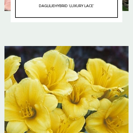
DAGLILJEHYBRID ‘LUXURY LACE’