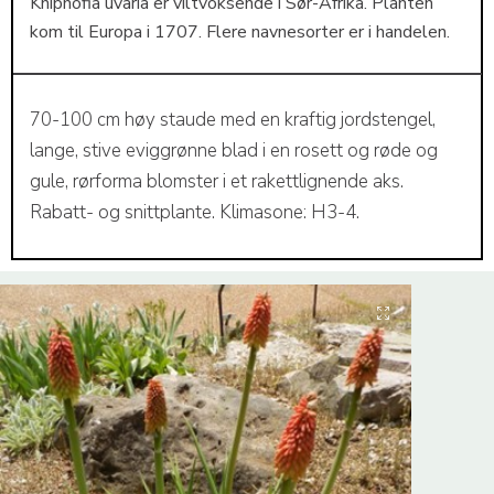
Kniphofia uvaria er viltvoksende i Sør-Afrika. Planten
kom til Europa i 1707. Flere navnesorter er i handelen.
70-100 cm høy staude med en kraftig jordstengel,
lange, stive eviggrønne blad i en rosett og røde og
gule, rørforma blomster i et rakettlignende aks.
Rabatt- og snittplante. Klimasone: H3-4.