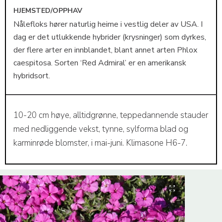
HJEMSTED/OPPHAV
Nålefloks hører naturlig heime i vestlig deler av USA. I
dag er det utlukkende hybrider (krysninger) som dyrkes,
der flere arter en innblandet, blant annet arten Phlox
caespitosa. Sorten ‘Red Admiral’ er en amerikansk
hybridsort.
10-20 cm høye, alltidgrønne, teppedannende stauder
med nedliggende vekst, tynne, sylforma blad og
karminrøde blomster, i mai-juni. Klimasone H6-7.