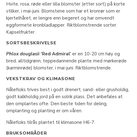
Hvite, rosa, røde eller lilla blomster (etter sort) på korte
stilker, i mai-juni. Blomstene som har et kronrør som er
kjertelhåret, er lengre enn begeret og har omvendt
eggformete kronbladlapper. Riktblomstrende sorter.
Kapselfrukter.
SORTSBESKRIVELSE
Phlox douglasii
‘Red Admiral’
er en 10-20 cm høy og
bred, alltidgrønn, teppedannende plante med mørkerøde
(karminrøde) blomster, i mai-juni. Riktblomstrende.
VEKSTKRAV OG KLIMASONE
Nålefloks trives best i godt drenert, sand- eller grusholdig,
godt kalkholdig jord på en solrik plass. Det anbefales at
den omplantes ofte. Den beste tiden for deling,
omplanting og planting er om våren.
Nålefloks tilrås plantet til klimasone H6-7.
BRUKSOMRÅDER