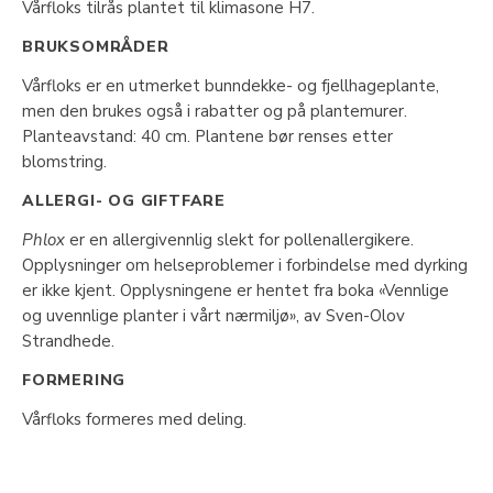
Vårfloks tilrås plantet til klimasone H7.
BRUKSOMRÅDER
Vårfloks er en utmerket bunndekke- og fjellhageplante,
men den brukes også i rabatter og på plantemurer.
Planteavstand: 40 cm. Plantene bør renses etter
blomstring.
ALLERGI- OG GIFTFARE
Phlox
er en allergivennlig slekt for pollenallergikere.
Opplysninger om helseproblemer i forbindelse med dyrking
er ikke kjent. Opplysningene er hentet fra boka «Vennlige
og uvennlige planter i vårt nærmiljø», av Sven-Olov
Strandhede.
FORMERING
Vårfloks formeres med deling.