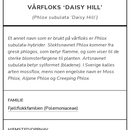
VÅRFLOKS ‘DAISY HILL’
Phlox subulata ‘Daisy Hill’
Et annet navn som er brukt på vårfloks er Phlox
subulata-hybrider. Slektsnavnet Phlox kommer fra
gresk phlogos, som betyr flamme, og som viser til de
sterke blomsterfargene til planten. Artsnavnet
subulata betyr sylformet (bladene). I Sverige kalles
arten mossflox, mens noen engelske navn er Moss
Phlox, Alpine Phlox og Creeping Phlox.
FAMILIE
Fjellflokkfamilien (Polemoniaceae)
HJEMSTED/OPPHAV