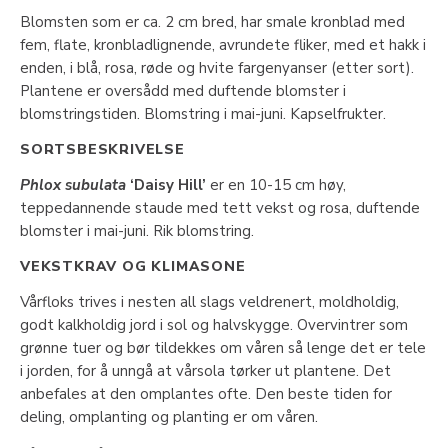
Blomsten som er ca. 2 cm bred, har smale kronblad med
fem, flate, kronbladlignende, avrundete fliker, med et hakk i
enden, i blå, rosa, røde og hvite fargenyanser (etter sort).
Plantene er oversådd med duftende blomster i
blomstringstiden. Blomstring i mai-juni. Kapselfrukter.
SORTSBESKRIVELSE
Phlox subulata
‘Daisy Hill’
er en 10-15 cm høy,
teppedannende staude med tett vekst og rosa, duftende
blomster i mai-juni. Rik blomstring.
VEKSTKRAV OG KLIMASONE
Vårfloks trives i nesten all slags veldrenert, moldholdig,
godt kalkholdig jord i sol og halvskygge. Overvintrer som
grønne tuer og bør tildekkes om våren så lenge det er tele
i jorden, for å unngå at vårsola tørker ut plantene. Det
anbefales at den omplantes ofte. Den beste tiden for
deling, omplanting og planting er om våren.