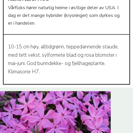
Vårfloks hører naturlig heime i østlige deler av USA. I
dag er det mange hybrider (krysninger) som dyrkes og
er i handelen.
10-15 cm høy, alltidgrønn, teppedannende staude,
med tett vekst, sylformete blad og rosa blomster i
mai-juni. God bunndekke- og fjellhageplante.
Klimasone H7.