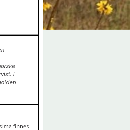
en
norske
ist. I
golden
ssima finnes