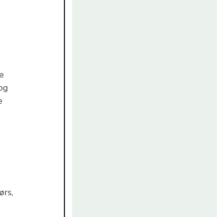
e
og
e
ørs,
d