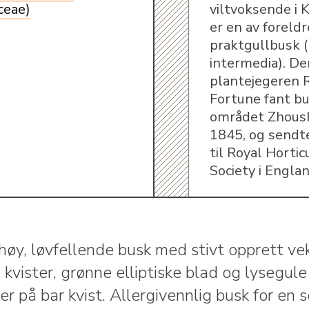
ceae)
viltvoksende i 
er en av foreldr
praktgullbusk (
intermedia). D
plantejegeren 
Fortune fant bu
området Zhoush
1845, og sendt
til Royal Hortic
Society i Englan
høy, løvfellende busk med stivt opprett vek
kvister, grønne elliptiske blad og lysegule
r på bar kvist. Allergivennlig busk for en so