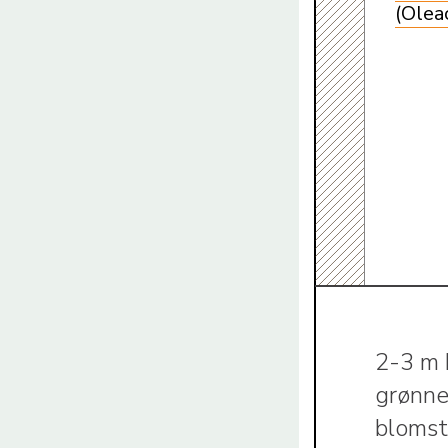
(Olea
2-3 m 
grønne 
blomste