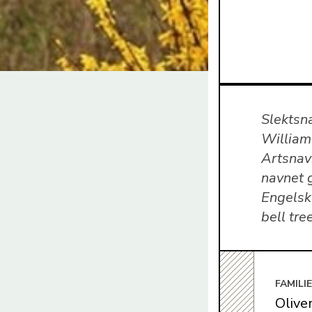
Slektsn
William
Artsnavn
navnet 
Engelsk
bell tre
FAMILI
Olive