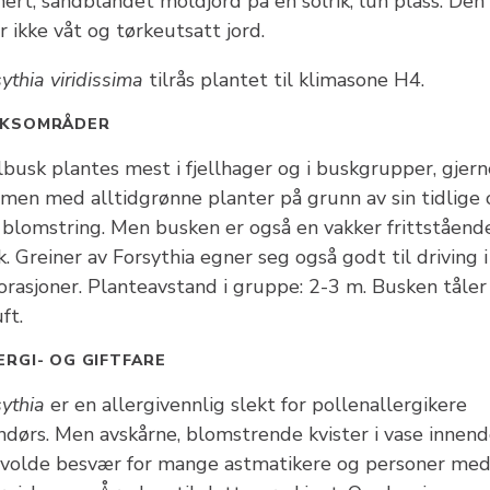
ert, sandblandet moldjord på en solrik, lun plass. Den
r ikke våt og tørkeutsatt jord.
ythia viridissima
tilrås plantet til klimasone H4.
UKSOMRÅDER
lbusk plantes mest i fjellhager og i buskgrupper, gjern
men med alltidgrønne planter på grunn av sin tidlige 
e blomstring. Men busken er også en vakker frittståend
. Greiner av Forsythia egner seg også godt til driving i
orasjoner. Planteavstand i gruppe: 2-3 m. Busken tåler
ft.
ERGI- OG GIFTFARE
sythia
er en allergivennlig slekt for pollenallergikere
ndørs. Men avskårne, blomstrende kvister i vase innend
 volde besvær for mange astmatikere og personer me