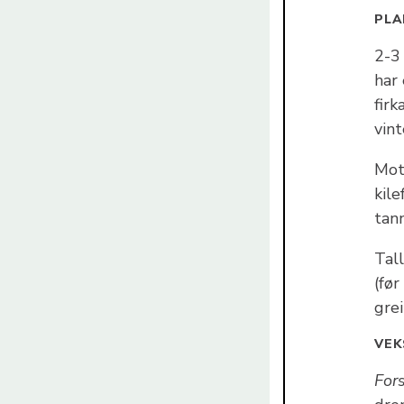
PLA
2-3
har
firk
vin
Mots
kil
tann
Tall
(før
grei
VEK
For