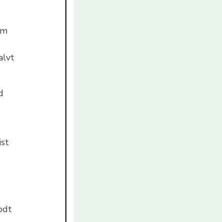
om
alvt
d
ist
godt