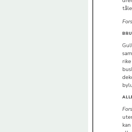
dren
tåle
Fors
BR
Gul
sam
rik
busk
dek
bylu
ALL
For
ute
kan