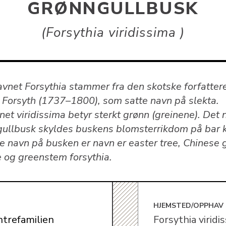
GRØNNGULLBUSK
Forsythia viridissima
avnet Forsythia stammer fra den skotske forfatter
 Forsyth (1737–1800), som satte navn på slekta.
et viridissima betyr sterkt grønn (greinene). Det 
gullbusk skyldes buskens blomsterrikdom på bar kv
e navn på busken er navn er easter tree, Chinese 
e og greenstem forsythia.
E
HJEMSTED/OPPHAV
ntrefamilien
Forsythia viridi