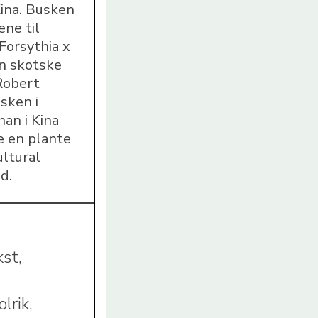
Kina. Busken
ene til
Forsythia x
en skotske
Robert
sken i
an i Kina
e en plante
ultural
d.
st,
lrik,