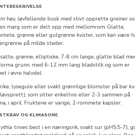
NTEBESKRIVELSE
 m høy, løvfellende busk med stivt opprette greiner s
 en marg som er delt opp med mellomrom. Glatte,
antete, grønne eller gulgrønne kvister, som kan være h
tergrønne på milde steder.
atte, grønne, elliptiske, 7-8 cm lange, glatte blad me
eforma grunn. med 6-12 mm lang bladstilk og som er
et i øvre halvdel.
rike, lysegule eller svakt grønnlige blomster på bar kv
 løvsprett), som sitter enkeltvis eller 2-3 sammen på
na, i april. Fruktene er varige, 2-rommete kapsler.
STKRAV OG KLIMASONE
sythia
trives best i en næringsrik, svakt sur (pH5,5-7), 