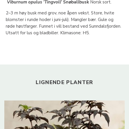
V
iburnum
o
pulus
’Tingvoll’
Snøballbusk
Norsk sort.
2–3 m høy busk med grov, noe åpen vekst. Store, hvite
blomster i runde hoder i juni-juli). Mangler bær. Gule og
røde høstfarger. Funnet i vill bestand ved Sunndalsfjorden.
Utsatt for lus og bladbiller. Klimasone: H5.
LIGNENDE PLANTER