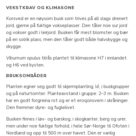
VEKSTKRAV OG KLIMASONE
Korsved er en nøysom busk som trives på all slags drenert
jord, gjerne på fuktige vokseplasser. Den tåler noe sur jord
og vokser godt i leirjord. Busken får mest blomster og bær
på en solrik plass, men den tåler godt både halvskygge og
skygge.
Viburnum opulus
tilrås plantet til klimasone H7 i innlandet
og H6 ved kysten.
BRUKSOMRÅDER
Planten egner seg godt til skjermplanting, lé, i buskgrupper
og på naturtomter. Planteavstand i gruppe: 2–3 m. Busken
har en godt forgreina rot og er et erosjonsvern i skråninger.
Den fremmer dyre- og fuglelivet.
Busken finnes i løv- og barskog, i skogkanter, berg og urer,
men under noe fuktige forhold, i hele Sør-Norge til Ofoten i
Nordland og opp til 500 m over havet. Den er vanlig