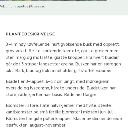
Viburnum opulus (Krossved)
PLANTEBESKRIVELSE
3-4 m høy, løvfellende, hurtigvoksende busk med opprett,
grov vekst. Rette, sprikende, kantete, glatte greiner med
liten marg og motsatte, glatte knopper. Fra hvert bladarr
går det 3 striper langsetter greina. Busken har en særegen
lukt. Bark, blad og frukt inneholder giftstoffet
viburnin
.
Bladet er 3–lappet, 6–12 cm langt, med mørkegrønn
overside og lysegrønn, hårete underside. Bladstilken har
store, røde kjertler nær basis. Røde høstfarger.
Blomster i store, flate halvskjermer med hvite, sterile
kantblomster og små fertile blomster i midten i juni-juli.
Blomsten har gule pollenknapper. Klaser av skinnende røde
bærfrukter i august–november.