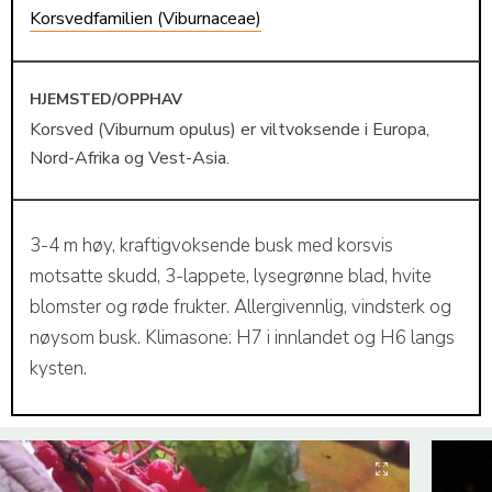
Korsvedfamilien (Viburnaceae)
HJEMSTED/OPPHAV
Korsved (Viburnum opulus) er viltvoksende i Europa,
Nord-Afrika og Vest-Asia.
3-4 m høy, kraftigvoksende busk med korsvis
motsatte skudd, 3-lappete, lysegrønne blad, hvite
blomster og røde frukter. Allergivennlig, vindsterk og
nøysom busk. Klimasone: H7 i innlandet og H6 langs
kysten.