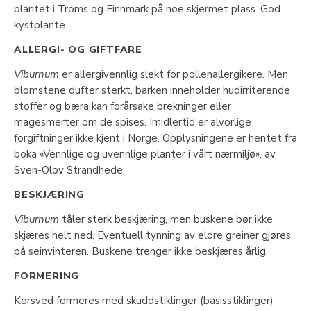
plantet i Troms og Finnmark på noe skjermet plass. God
kystplante.
ALLERGI- OG GIFTFARE
Viburnum
er allergivennlig slekt for pollenallergikere. Men
blomstene dufter sterkt, barken inneholder hudirriterende
stoffer og bæra kan forårsake brekninger eller
magesmerter om de spises. Imidlertid er alvorlige
forgiftninger ikke kjent i Norge. Opplysningene er hentet fra
boka «Vennlige og uvennlige planter i vårt nærmiljø», av
Sven-Olov Strandhede.
BESKJÆRING
Viburnum
tåler sterk beskjæring, men buskene bør ikke
skjæres helt ned. Eventuell tynning av eldre greiner gjøres
på seinvinteren. Buskene trenger ikke beskjæres årlig.
FORMERING
Korsved formeres med skuddstiklinger (basisstiklinger)