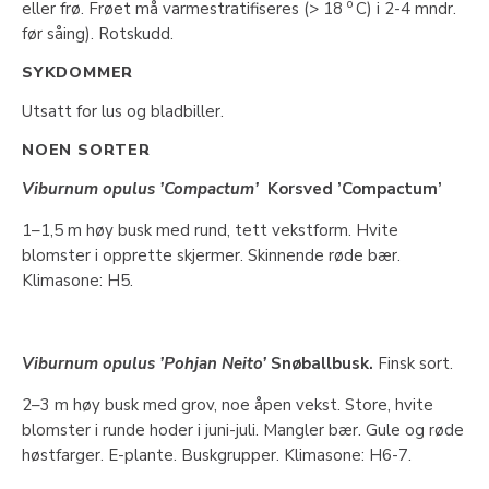
o
eller frø. Frøet må varmestratifiseres (> 18
C) i 2-4 mndr.
før såing). Rotskudd.
SYKDOMMER
Utsatt for lus og bladbiller.
NOEN SORTER
Viburnum opulus ’Compactum’
Korsved ’Compactum’
1–1,5 m høy busk med rund, tett vekstform. Hvite
blomster i opprette skjermer. Skinnende røde bær.
Klimasone: H5.
Viburnum opulus ’Pohjan Neito’
Snøballbusk.
Finsk sort.
2–3 m høy busk med grov, noe åpen vekst. Store, hvite
blomster i runde hoder i juni-juli. Mangler bær. Gule og røde
høstfarger. E-plante. Buskgrupper. Klimasone: H6-7.