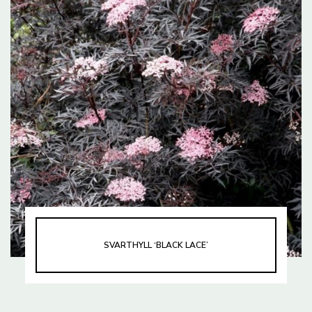
SVARTHYLL ‘BLACK LACE’