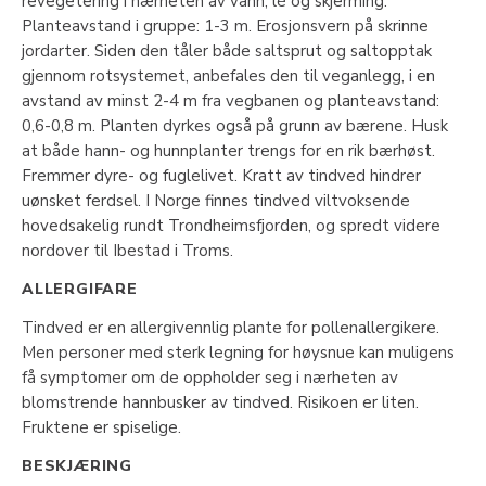
revegetering i nærheten av vann, lé og skjerming.
Planteavstand i gruppe: 1-3 m. Erosjonsvern på skrinne
jordarter. Siden den tåler både saltsprut og saltopptak
gjennom rotsystemet, anbefales den til veganlegg, i en
avstand av minst 2-4 m fra vegbanen og planteavstand:
0,6-0,8 m. Planten dyrkes også på grunn av bærene. Husk
at både hann- og hunnplanter trengs for en rik bærhøst.
Fremmer dyre- og fuglelivet. Kratt av tindved hindrer
uønsket ferdsel. I Norge finnes tindved viltvoksende
hovedsakelig rundt Trondheimsfjorden, og spredt videre
nordover til Ibestad i Troms.
ALLERGIFARE
Tindved er en allergivennlig plante for pollenallergikere.
Men personer med sterk legning for høysnue kan muligens
få symptomer om de oppholder seg i nærheten av
blomstrende hannbusker av tindved. Risikoen er liten.
Fruktene er spiselige.
BESKJÆRING