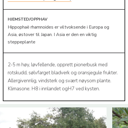
HJEMSTED/OPPHAV
Hippophaë rhamnoides er viltvoksende i Europa og
Asia, østover til Japan. I Asia er den en viktig
steppeplante
2-5 m høy, løvfellende, opprett pionerbusk med
rotskudd, sølvfarget bladverk og oransjegule frukter.
Allergivennlig, vindsterk og svært nøysom plante.
Klimasone: H8 i innlandet ogH7 ved kysten.