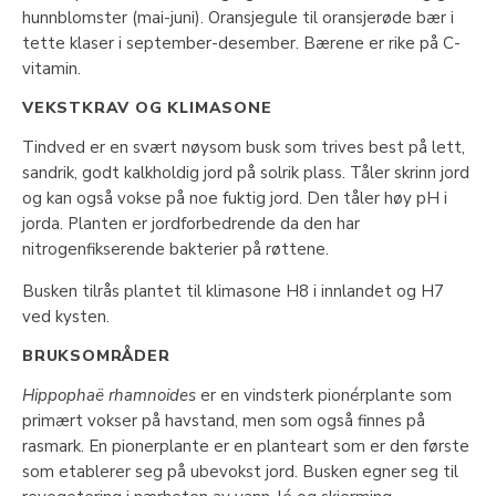
hunnblomster (mai-juni). Oransjegule til oransjerøde bær i
tette klaser i september-desember. Bærene er rike på C-
vitamin.
VEKSTKRAV OG KLIMASONE
Tindved er en svært nøysom busk som trives best på lett,
sandrik, godt kalkholdig jord på solrik plass. Tåler skrinn jord
og kan også vokse på noe fuktig jord. Den tåler høy pH i
jorda. Planten er jordforbedrende da den har
nitrogenfikserende bakterier på røttene.
Busken tilrås plantet til klimasone H8 i innlandet og H7
ved kysten.
BRUKSOMRÅDER
Hippophaë rhamnoides
er en vindsterk pionérplante som
primært vokser på havstand, men som også finnes på
rasmark. En pionerplante er en planteart som er den første
som etablerer seg på ubevokst jord. Busken egner seg til