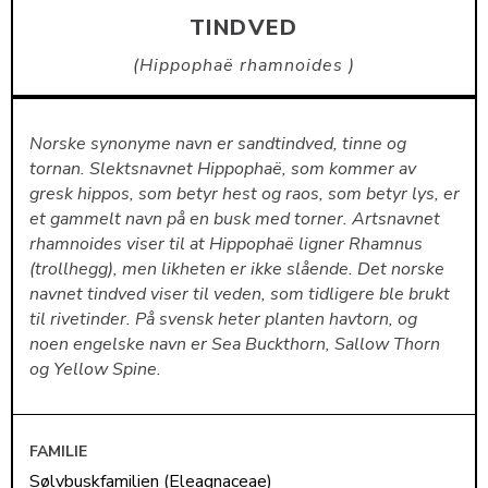
TINDVED
Hippophaë rhamnoides
Norske synonyme navn er sandtindved, tinne og
tornan. Slektsnavnet Hippophaë, som kommer av
gresk hippos, som betyr hest og raos, som betyr lys, er
et gammelt navn på en busk med torner. Artsnavnet
rhamnoides viser til at Hippophaë ligner Rhamnus
(trollhegg), men likheten er ikke slående. Det norske
navnet tindved viser til veden, som tidligere ble brukt
til rivetinder. På svensk heter planten havtorn, og
noen engelske navn er Sea Buckthorn, Sallow Thorn
og Yellow Spine.
FAMILIE
Sølvbuskfamilien (Eleagnaceae)