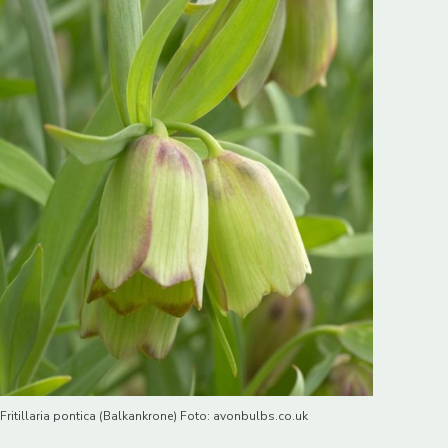
Fritillaria pontica (Balkankrone) Foto: avonbulbs.co.uk