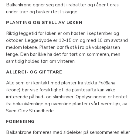
Balkankrone egner seg godt i rabatter og i åpent gras
under trær og busker i lett skygge.
PLANTING OG STELL AV LØKEN
Riktig leggetid for løken er om høsten i september og
oktober. Leggedybde er 12-15 cm og med 10 cm avstand
mellom løkene. Planten bør få stå i ro på vokseplassen
lenge. Den bør ikke ha det for tørt om sommeren, men
samtidig holdes tørr om vinteren.
ALLERGI- OG GIFTFARE
Alle som er i kontakt med planter fra slekta
Fritillaria
(krone) bør vise forsiktighet, da plantesafta kan virke
irriterende på hud- og slimhinner. Opplysningene er hentet
fra boka «Vennlige og uvennlige planter i vårt nærmiljø», av
Sven-Olov Strandhede.
FORMERING
Balkankrone formeres med sideløker på sensommeren eller