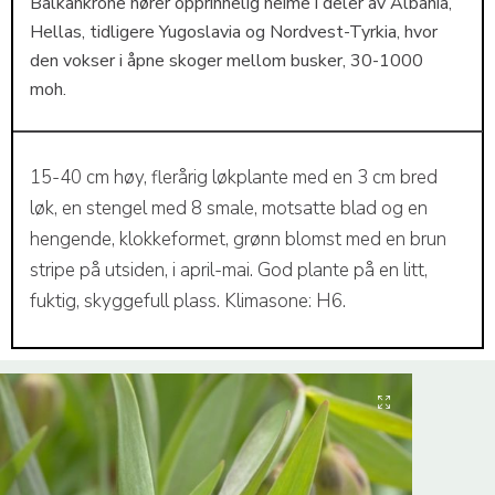
Balkankrone hører opprinnelig heime i deler av Albania,
Hellas, tidligere Yugoslavia og Nordvest-Tyrkia, hvor
den vokser i åpne skoger mellom busker, 30-1000
moh.
15-40 cm høy, flerårig løkplante med en 3 cm bred
løk, en stengel med 8 smale, motsatte blad og en
hengende, klokkeformet, grønn blomst med en brun
stripe på utsiden, i april-mai. God plante på en litt,
fuktig, skyggefull plass. Klimasone: H6.