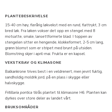
PLANTEBESKRIVELSE
15-40 cm høy, flerårig løkvekst med en rund, flattrykt, 3 cm
bred løk. Fra løken vokser det opp en stengel med 8
motsatte, smale, lansettformete blad. I toppen av
stengelen sitter en hengende, klokkeformet, 2-5 cm lang,
grønn blomst som er stripet med brunt på utsiden.
Blomstring skjer i april-mai. Frukta er en kapsel.
VEKSTKRAV OG KLIMASONE
Balkankrone trives best i en veldrenert, men jevnt fuktig,
sandholdig moldrik jord, på en plass i skygge eller
halvskygge.
Fritillaria pontica
tilrås plantet til klimasone H6. Planten kan
dyrkes over store deler av landet vårt.
BRUKSOMRÅDER