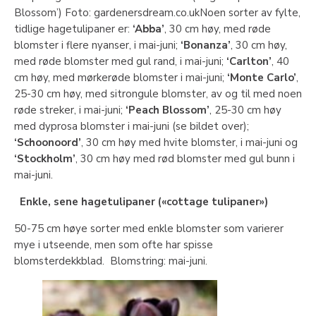
Blossom’) Foto: gardenersdream.co.ukNoen sorter av fylte,
tidlige hagetulipaner er:
‘Abba’
, 30 cm høy, med røde
blomster i flere nyanser, i mai-juni;
‘Bonanza’
, 30 cm høy,
med røde blomster med gul rand, i mai-juni;
‘Carlton’
, 40
cm høy, med mørkerøde blomster i mai-juni;
‘Monte Carlo’
,
25-30 cm høy, med sitrongule blomster, av og til med noen
røde streker, i mai-juni;
‘Peach Blossom’
, 25-30 cm høy
med dyprosa blomster i mai-juni (se bildet over);
‘Schoonoord’
, 30 cm høy med hvite blomster, i mai-juni og
‘Stockholm’
, 30 cm høy med rød blomster med gul bunn i
mai-juni.
Enkle, sene hagetulipaner
(«cottage tulipaner»)
50-75 cm høye sorter med enkle blomster som varierer
mye i utseende, men som ofte har spisse
blomsterdekkblad. Blomstring: mai-juni.