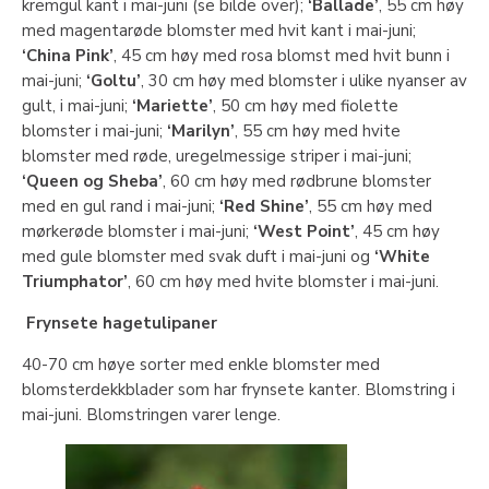
kremgul kant i mai-juni (se bilde over);
‘Ballade’
, 55 cm høy
med magentarøde blomster med hvit kant i mai-juni;
‘China Pink’
, 45 cm høy med rosa blomst med hvit bunn i
mai-juni;
‘Goltu’
, 30 cm høy med blomster i ulike nyanser av
gult, i mai-juni;
‘Mariette’
, 50 cm høy med fiolette
blomster i mai-juni;
‘Marilyn’
, 55 cm høy med hvite
blomster med røde, uregelmessige striper i mai-juni;
‘Queen og Sheba’
, 60 cm høy med rødbrune blomster
med en gul rand i mai-juni;
‘Red Shine’
, 55 cm høy med
mørkerøde blomster i mai-juni;
‘West Point’
, 45 cm høy
med gule blomster med svak duft i mai-juni og
‘White
Triumphator’
, 60 cm høy med hvite blomster i mai-juni.
Frynsete hagetulipaner
40-70 cm høye sorter med enkle blomster med
blomsterdekkblader som har frynsete kanter. Blomstring i
mai-juni. Blomstringen varer lenge.