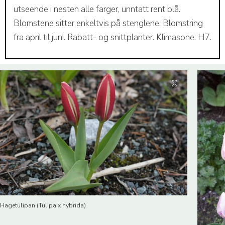
utseende i nesten alle farger, unntatt rent blå.
Blomstene sitter enkeltvis på stenglene. Blomstring
fra april til juni. Rabatt- og snittplanter. Klimasone: H7.
Hagetulipan (Tulipa x hybrida)