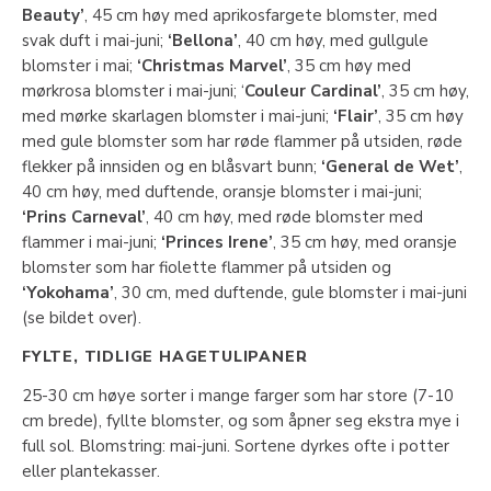
Beauty’
, 45 cm høy med aprikosfargete blomster, med
svak duft i mai-juni;
‘Bellona’
, 40 cm høy, med gullgule
blomster i mai;
‘Christmas Marvel’
, 35 cm høy med
mørkrosa blomster i mai-juni; ‘
Couleur Cardinal’
, 35 cm høy,
med mørke skarlagen blomster i mai-juni;
‘Flair’
, 35 cm høy
med gule blomster som har røde flammer på utsiden, røde
flekker på innsiden og en blåsvart bunn;
‘General de Wet’
,
40 cm høy, med duftende, oransje blomster i mai-juni;
‘Prins Carneval’
, 40 cm høy, med røde blomster med
flammer i mai-juni;
‘Princes Irene’
, 35 cm høy, med oransje
blomster som har fiolette flammer på utsiden og
‘Yokohama’
, 30 cm, med duftende, gule blomster i mai-juni
(se bildet over).
FYLTE, TIDLIGE HAGETULIPANER
25-30 cm høye sorter i mange farger som har store (7-10
cm brede), fyllte blomster, og som åpner seg ekstra mye i
full sol. Blomstring: mai-juni. Sortene dyrkes ofte i potter
eller plantekasser.