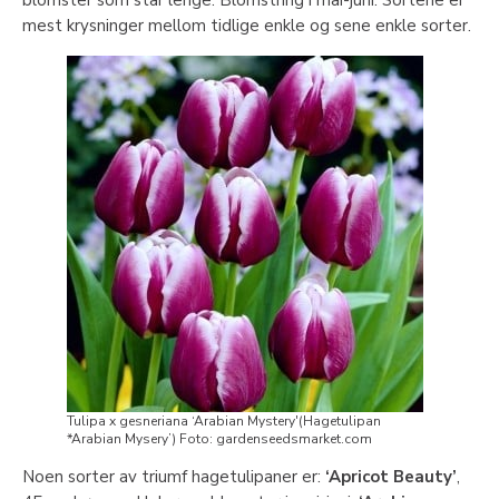
blomster som står lenge. Blomstring i mai-juni. Sortene er
mest krysninger mellom tidlige enkle og sene enkle sorter.
Tulipa x gesneriana ‘Arabian Mystery'(Hagetulipan
*Arabian Mysery’) Foto: gardenseedsmarket.com
Noen sorter av triumf hagetulipaner er:
‘Apricot Beauty’
,