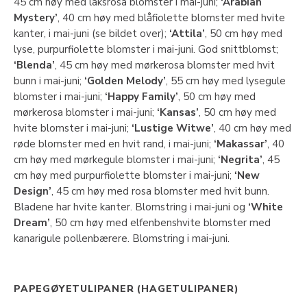
45 cm høy med laksrosa blomster i mai-juni;
‘Arabian
Mystery’
, 40 cm høy med blåfiolette blomster med hvite
kanter, i mai-juni (se bildet over);
‘Attila’
, 50 cm høy med
lyse, purpurfiolette blomster i mai-juni. God snittblomst;
‘Blenda’
, 45 cm høy med mørkerosa blomster med hvit
bunn i mai-juni;
‘Golden Melody’
, 55 cm høy med lysegule
blomster i mai-juni;
‘Happy Family’
, 50 cm høy med
mørkerosa blomster i mai-juni;
‘Kansas’
, 50 cm høy med
hvite blomster i mai-juni;
‘Lustige Witwe’
, 40 cm høy med
røde blomster med en hvit rand, i mai-juni;
‘Makassar’
, 40
cm høy med mørkegule blomster i mai-juni;
‘Negrita’
, 45
cm høy med purpurfiolette blomster i mai-juni;
‘New
Design’
, 45 cm høy med rosa blomster med hvit bunn.
Bladene har hvite kanter. Blomstring i mai-juni og
‘White
Dream’
, 50 cm høy med elfenbenshvite blomster med
kanarigule pollenbærere. Blomstring i mai-juni.
PAPEGØYETULIPANER (HAGETULIPANER)