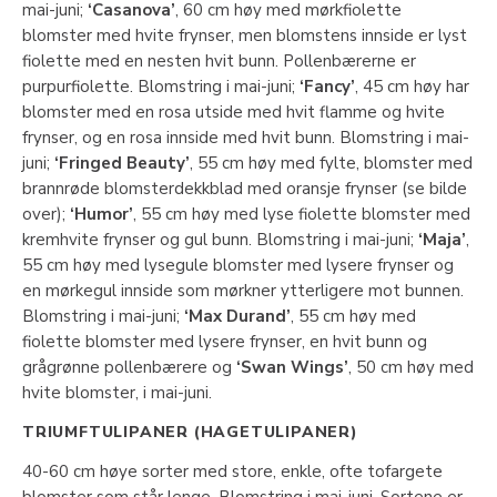
mai-juni;
‘Casanova’
, 60 cm høy med mørkfiolette
blomster med hvite frynser, men blomstens innside er lyst
fiolette med en nesten hvit bunn. Pollenbærerne er
purpurfiolette. Blomstring i mai-juni;
‘Fancy’
, 45 cm høy har
blomster med en rosa utside med hvit flamme og hvite
frynser, og en rosa innside med hvit bunn. Blomstring i mai-
juni;
‘Fringed Beauty’
, 55 cm høy med fylte, blomster med
brannrøde blomsterdekkblad med oransje frynser (se bilde
over);
‘Humor’
, 55 cm høy med lyse fiolette blomster med
kremhvite frynser og gul bunn. Blomstring i mai-juni;
‘Maja’
,
55 cm høy med lysegule blomster med lysere frynser og
en mørkegul innside som mørkner ytterligere mot bunnen.
Blomstring i mai-juni;
‘Max Durand’
, 55 cm høy med
fiolette blomster med lysere frynser, en hvit bunn og
grågrønne pollenbærere og
‘Swan Wings’
, 50 cm høy med
hvite blomster, i mai-juni.
TRIUMFTULIPANER (HAGETULIPANER)
40-60 cm høye sorter med store, enkle, ofte tofargete