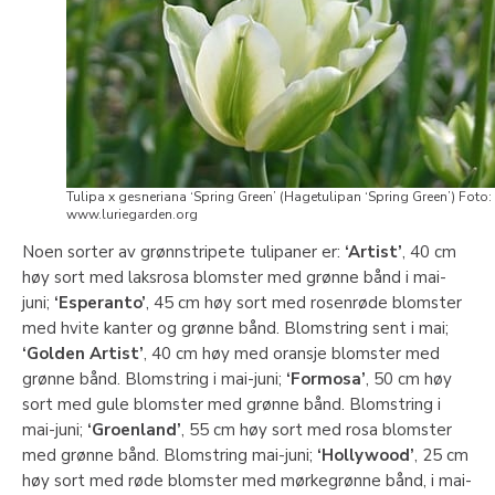
Tulipa x gesneriana ‘Spring Green’ (Hagetulipan ‘Spring Green’) Foto:
www.luriegarden.org
Noen sorter av grønnstripete tulipaner er:
‘Artist’
, 40 cm
høy sort med laksrosa blomster med grønne bånd i mai-
juni;
‘Esperanto’
, 45 cm høy sort med rosenrøde blomster
med hvite kanter og grønne bånd. Blomstring sent i mai;
‘Golden Artist’
, 40 cm høy med oransje blomster med
grønne bånd. Blomstring i mai-juni;
‘Formosa’
, 50 cm høy
sort med gule blomster med grønne bånd. Blomstring i
mai-juni;
‘Groenland’
, 55 cm høy sort med rosa blomster
med grønne bånd. Blomstring mai-juni;
‘Hollywood’
, 25 cm
høy sort med røde blomster med mørkegrønne bånd, i mai-