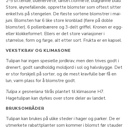
2-5 sittende, buenervete, lansettformete, blågrønne blad.
Store, iøynefallende, opprette blomster som oftest sitter
enkeltvis på stengelen. De fleste sortene blomstrer i mai-
juni. Blomsten har 6 like store kronblad (flere på doble
blomster), 6 pollenbærere og 3-delt griffel. Kronen er egg-
eller klokkeformet. Ellers er det store variasjoner i
størrelse, form og farge, alt etter sort. Frukta er en kapsel.
VEKSTKRAV OG KLIMASONE
Tulipan har ingen spesielle jordkrav, men den trives godt i
drenert, godt sandholdig moldjord i sol og halvskygge. Det
er stor forskjell på sorter, og de mest kravfulle bør få en
lun, varm plass for å blomstre godt.
Tulipa x gesneriana
tilrås plantet til klimasone H7.
Hagetulipan kan dyrkes over store deler av landet.
BRUKSOMRÅDER
Tulipan kan brukes på ulike steder i hager og parker. De er
utmerkete rabattplanter som kommer i blomst før stauder