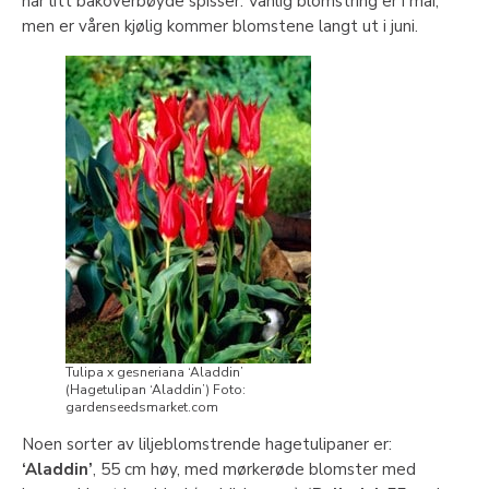
har litt bakoverbøyde spisser. Vanlig blomstring er i mai,
men er våren kjølig kommer blomstene langt ut i juni.
Tulipa x gesneriana ‘Aladdin’
(Hagetulipan ‘Aladdin’) Foto:
gardenseedsmarket.com
Noen sorter av liljeblomstrende hagetulipaner er:
‘Aladdin’
, 55 cm høy, med mørkerøde blomster med