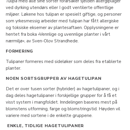
Tulipa
med alle sine sorter forårsaker sjelden allergiplager
ved dyrking utendørs eller I godt ventilerte offentlige
miljøer. Løkene hos tulipan er spesielt giftige, og personer
som yrkesmessig arbeider med tulipan har fått allergiske
og toksiske eksemer av plantesaftaen. Opplysningene er
hentet fra boka «Vennlige og uvennlige planter i vårt
nærmiljø», av Sven-Olov Strandhede.
FORMERING
Tulipan
er
formeres med sideløker som deles fra etablerte
planter.
NOEN SORTSGRUPPER AV HAGETULIPAN
Det er over tusen sorter (hybrider) av hagetulipaner, og i
dag deles hagetulipaner i forskjellige grupper for å få et
visst system i mangfoldet. Inndelingen baseres mest på
blomstens utforming, farge og blomstringstid. Høyden vil
variere med sortene i de enkelte gruppene.
ENKLE, TIDLIGE HAGETULIPANER