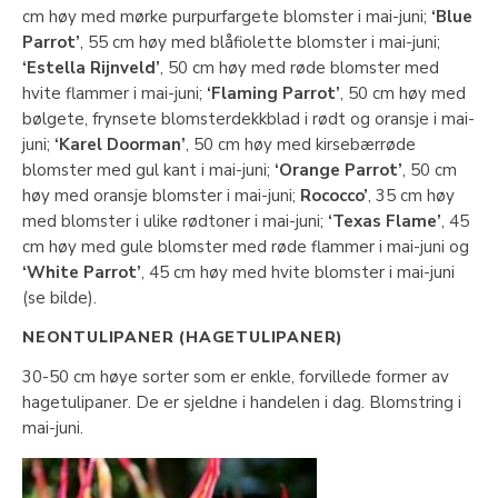
cm høy med mørke purpurfargete blomster i mai-juni;
‘Blue
Parrot’
, 55 cm høy med blåfiolette blomster i mai-juni;
‘Estella Rijnveld’
, 50 cm høy med røde blomster med
hvite flammer i mai-juni;
‘Flaming Parrot’
, 50 cm høy med
bølgete, frynsete blomsterdekkblad i rødt og oransje i mai-
juni;
‘Karel Doorman’
, 50 cm høy med kirsebærrøde
blomster med gul kant i mai-juni;
‘Orange Parrot’
, 50 cm
høy med oransje blomster i mai-juni;
Rococco’
, 35 cm høy
med blomster i ulike rødtoner i mai-juni;
‘Texas Flame’
, 45
cm høy med gule blomster med røde flammer i mai-juni og
‘White Parrot’
, 45 cm høy med hvite blomster i mai-juni
(se bilde).
NEONTULIPANER (HAGETULIPANER)
30-50 cm høye sorter som er enkle, forvillede former av
hagetulipaner. De er sjeldne i handelen i dag. Blomstring i
mai-juni.