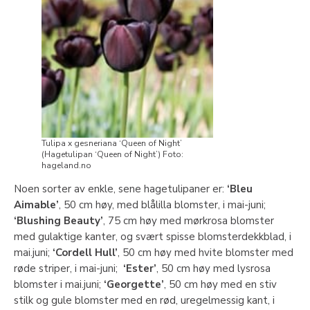
Tulipa x gesneriana ‘Queen of Night’
(Hagetulipan ‘Queen of Night’) Foto:
hageland.no
Noen sorter av enkle, sene hagetulipaner er:
‘Bleu
Aimable’
, 50 cm høy, med blålilla blomster, i mai-juni;
‘Blushing Beauty’
, 75 cm høy med mørkrosa blomster
med gulaktige kanter, og svært spisse blomsterdekkblad, i
mai.juni;
‘Cordell Hull’
, 50 cm høy med hvite blomster med
røde striper, i mai-juni;
‘Ester’
, 50 cm høy med lysrosa
blomster i mai.juni;
‘Georgette’
, 50 cm høy med en stiv
stilk og gule blomster med en rød, uregelmessig kant, i