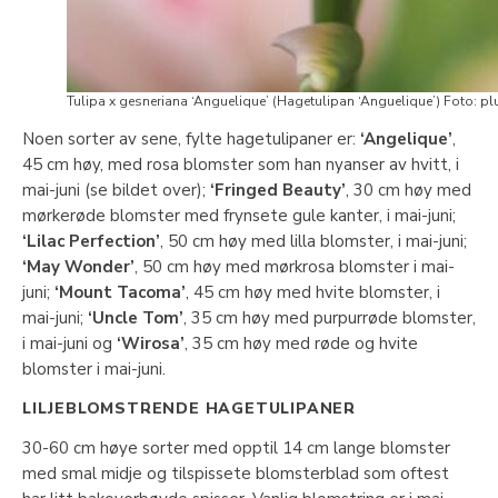
Tulipa x gesneriana ‘Anguelique’ (Hagetulipan ‘Anguelique’) Foto: pl
Noen sorter av sene, fylte hagetulipaner er:
‘Angelique’
,
45 cm høy, med rosa blomster som han nyanser av hvitt, i
mai-juni (se bildet over);
‘Fringed Beauty’
, 30 cm høy med
mørkerøde blomster med frynsete gule kanter, i mai-juni;
‘Lilac Perfection’
, 50 cm høy med lilla blomster, i mai-juni;
‘May Wonder’
, 50 cm høy med mørkrosa blomster i mai-
juni;
‘Mount Tacoma’
, 45 cm høy med hvite blomster, i
mai-juni;
‘Uncle Tom’
, 35 cm høy med purpurrøde blomster,
i mai-juni og
‘Wirosa’
, 35 cm høy med røde og hvite
blomster i mai-juni.
LILJEBLOMSTRENDE HAGETULIPANER
30-60 cm høye sorter med opptil 14 cm lange blomster
med smal midje og tilspissete blomsterblad som oftest