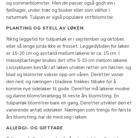
og sommerblomster. Men de passer også godt inn i
fjellhager, under trær og busker eller som villflor i
naturmark. Tulipan er også populære snttblomster.
PLANTING OG STELL AV LØKEN
Riktig leggetid for tulipanløk er i september og oktober,
eller så lenge jorda ikke er frosset. Leggedybden for løken
er 15-20 cm og avstand mellom løkene er ca. 15 cm. I
masseplantinger brukes det ofte 5-10 cm mellom løkene.
Livssyklusen består i at løken utvikler røtter om høsten, og
blad og blomster vokser opp om våren. Deretter visner
den ned, og næringen i bladene trekkes tilbake for å
komme nye sideløker til gode. Deretter må løkene modne
og danne blomsteranlegg til neste års blomstring. En
tulipanløk blomstrer bare en gang. Deretter utvikler den et
varierende antall sideløker. Næringen som trengs for første
års blomstring, har de med seg i løken.
ALLERGI- OG GIFTFARE