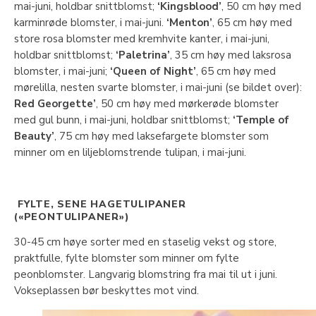
mai-juni, holdbar snittblomst;
‘Kingsblood’
, 50 cm høy med
karminrøde blomster, i mai-juni.
‘Menton’
, 65 cm høy med
store rosa blomster med kremhvite kanter, i mai-juni,
holdbar snittblomst;
‘Paletrina’
, 35 cm høy med laksrosa
blomster, i mai-juni;
‘Queen of Night’
, 65 cm høy med
mørelilla, nesten svarte blomster, i mai-juni (se bildet over):
Red Georgette’
, 50 cm høy med mørkerøde blomster
med gul bunn, i mai-juni, holdbar snittblomst;
‘Temple of
Beauty’
, 75 cm høy med laksefargete blomster som
minner om en liljeblomstrende tulipan, i mai-juni.
FYLTE, SENE HAGETULIPANER
(«PEONTULIPANER»)
30-45 cm høye sorter med en staselig vekst og store,
praktfulle, fylte blomster som minner om fylte
peonblomster. Langvarig blomstring fra mai til ut i juni.
Vokseplassen bør beskyttes mot vind.