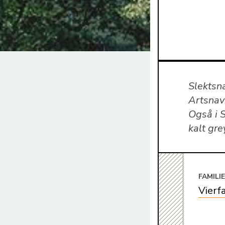
Slektsn
Artsnavn
Også i 
kalt gre
FAMILI
Vierf