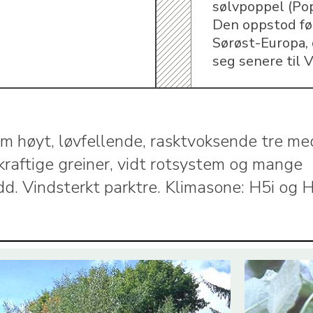
sølvpoppel (Pop
Den oppstod fø
Sørøst-Europa, 
seg senere til 
m høyt, løvfellende, rasktvoksende tre me
 kraftige greiner, vidt rotsystem og mange
dd. Vindsterkt parktre. Klimasone: H5i og H