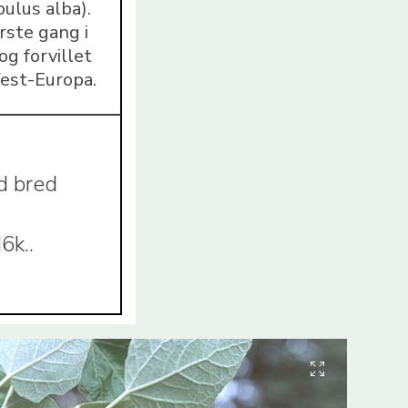
ulus alba).
rste gang i
og forvillet
Vest-Europa.
d bred
6k..