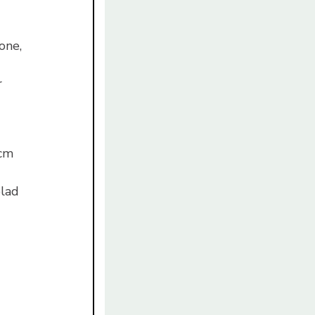
one,
r
 cm
blad