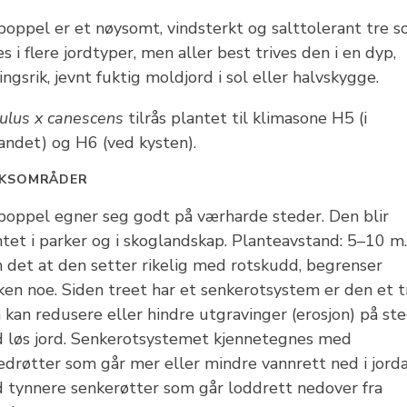
poppel er et nøysomt, vindsterkt og salttolerant tre 
es i flere jordtyper, men aller best trives den i en dyp,
ngsrik, jevnt fuktig moldjord i sol eller halvskygge.
ulus x canescens
tilrås plantet til klimasone H5 (i
landet) og H6 (ved kysten).
KSOMRÅDER
poppel egner seg godt på værharde steder. Den blir
ntet i parker og i skoglandskap. Planteavstand: 5–10 m.
 det at den setter rikelig med rotskudd, begrenser
ken noe. Siden treet har et senkerotsystem er den et t
 kan redusere eller hindre utgravinger (erosjon) på st
 løs jord. Senkerotsystemet kjennetegnes med
edrøtter som går mer eller mindre vannrett ned i jorda
 tynnere senkerøtter som går loddrett nedover fra