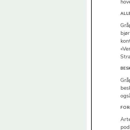
hov
ALL
Grå
bjø
kon
«Ve
Str
BES
Grå
besk
ogs
FOR
Art
pod