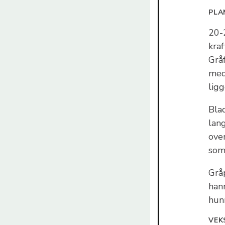
PLA
20-
kra
Grå
med
lig
Bla
lan
ove
som
Grå
han
hunn
VEK