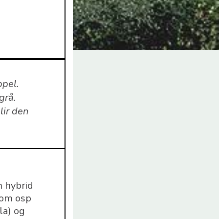
ppel.
grå.
lir den
n hybrid
lom osp
la) og