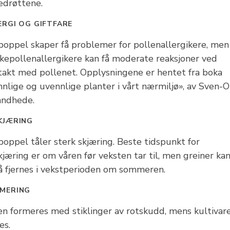
edrøttene.
ERGI OG GIFTFARE
poppel skaper få problemer for pollenallergikere, men
rkepollenallergikere kan få moderate reaksjoner ved
takt med pollenet. Opplysningene er hentet fra boka
nnlige og uvennlige planter i vårt nærmiljø», av Sven-O
andhede.
KJÆRING
poppel tåler sterk skjæring. Beste tidspunkt for
jæring er om våren før veksten tar til, men greiner ka
å fjernes i vekstperioden om sommeren.
MERING
en formeres med stiklinger av rotskudd, mens kultivar
es.