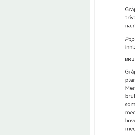
Grå
triv
næri
Pop
inn
BRU
Grå
pla
Men
bru
som
med
hov
med