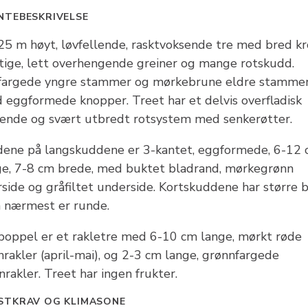
NTEBESKRIVELSE
25 m høyt, løvfellende, rasktvoksende tre med bred kr
ftige, lett overhengende greiner og mange rotskudd.
fargede yngre stammer og mørkebrune eldre stamme
 eggformede knopper. Treet har et delvis overfladisk
gende og svært utbredt rotsystem med senkerøtter.
dene på langskuddene er 3-kantet, eggformede, 6-12
ge, 7-8 cm brede, med buktet bladrand, mørkegrønn
rside og gråfiltet underside. Kortskuddene har større 
 nærmest er runde.
poppel er et rakletre med 6-10 cm lange, mørkt røde
nrakler (april-mai), og 2-3 cm lange, grønnfargede
rakler. Treet har ingen frukter.
STKRAV OG KLIMASONE