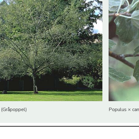
 (Gråpoppel)
Populus × can