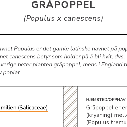
GRÅPOPPEL
Populus x canescens
avnet Populus er det gamle latinske navnet på po
et canescens betyr som holder på å bli hvit, dvs. 
Sverige heter planten gråpoppel, mens i England b
y poplar.
E
HJEMSTED/OPPHAV
amilien (Salicaceae)
Gråpoppel er e
(krysning) mel
(Populus tremu