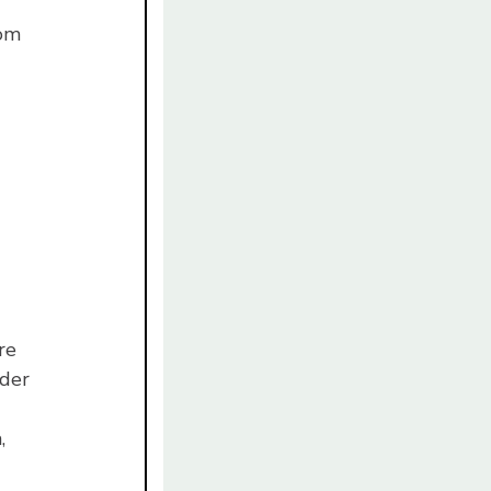
som
re
eder
,