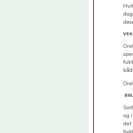
Hvit
dog
des
VEK
Ore
spes
fukt
både
Oreb
BR
Sorb
og i
det 
byk