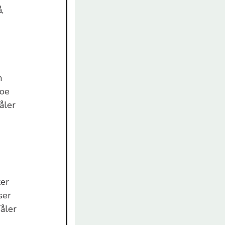
,
n
noe
åler
ker
ser
Tåler