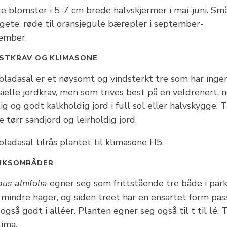
e blomster i 5-7 cm brede halvskjermer i mai-juni. Små
gete, røde til oransjegule bærepler i september-
ember.
STKRAV OG KLIMASONE
bladasal er et nøysomt og vindsterkt tre som har inge
ielle jordkrav, men som trives best på en veldrenert, 
ig og godt kalkholdig jord i full sol eller halvskygge. T
 tørr sandjord og leirholdig jord.
ladasal tilrås plantet til klimasone H5.
UKSOMRÅDER
us alnifolia
egner seg som frittstående tre både i par
 mindre hager, og siden treet har en ensartet form pas
også godt i alléer. Planten egner seg også til t til lé. 
lima.