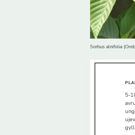
Sorbus alnifolia (Ore
PLA
5-1
avr
unge
uje
gyll