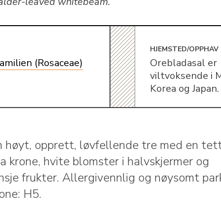
alder-leaved whitebeam.
E
HJEMSTED/OPPHAV
amilien (Rosaceae)
Orebladasal er
viltvoksende i M
Korea og Japan.
 høyt, opprett, løvfellende tre med en tett
a krone, hvite blomster i halvskjermer og
nsje frukter. Allergivennlig og nøysomt par
one: H5.