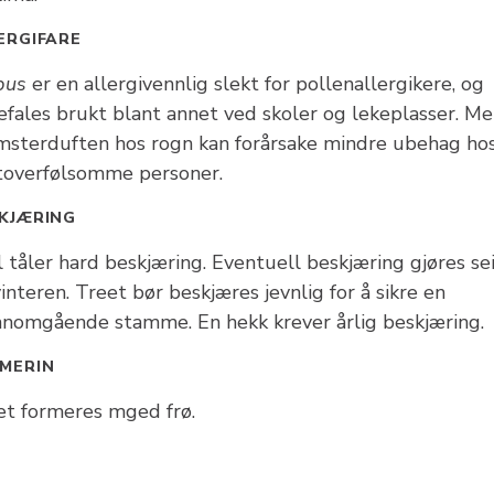
ERGIFARE
bus
er en allergivennlig slekt for pollenallergikere, og
efales brukt blant annet ved skoler og lekeplasser. M
msterduften hos rogn kan forårsake mindre ubehag ho
toverfølsomme personer.
KJÆRING
 tåler hard beskjæring. Eventuell beskjæring gjøres se
interen. Treet bør beskjæres jevnlig for å sikre en
nnomgående stamme. En hekk krever årlig beskjæring.
MERIN
et formeres mged frø.