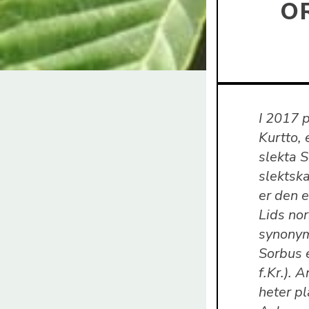
O
I 2017 
Kurtto, 
slekta S
slektska
er den 
Lids nor
synonym
Sorbus 
f.Kr.). 
heter p