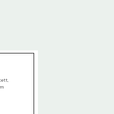
ett,
om