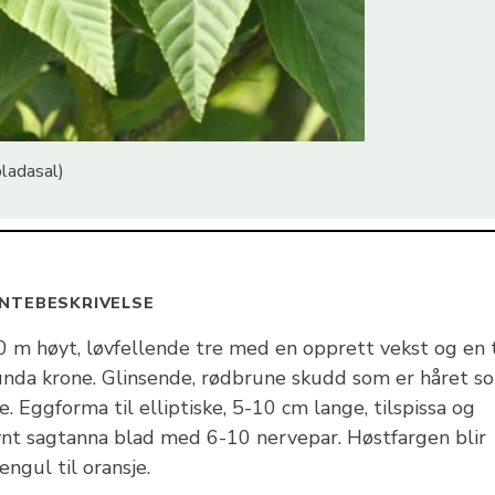
bladasal)
NTEBESKRIVELSE
0 m høyt, løvfellende tre med en opprett vekst og en t
unda krone. Glinsende, rødbrune skudd som er håret s
. Eggforma til elliptiske, 5-10 cm lange, tilspissa og
vnt sagtanna blad med 6-10 nervepar. Høstfargen blir
engul til oransje.