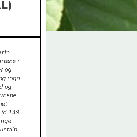
L)
Arto
artene i
er og
 og rogn
id og
avnene.
net
 (d.149
erige
untain