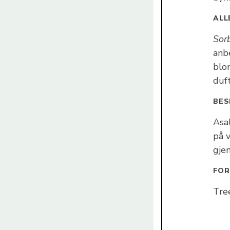
ALL
Sor
anb
blo
duf
BES
Asal
på v
gje
FOR
Tre