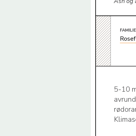
Ash og 
FAMILI
Rosef
5-10 m
avrund
rødora
Klimas