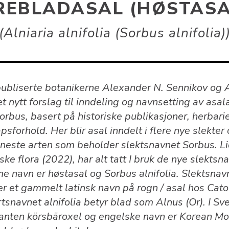
REBLADASAL (HØSTASA
Alniaria alnifolia (Sorbus alnifolia)
publiserte botanikerne Alexander N. Sennikov og 
et nytt forslag til inndeling og navnsetting av asal
orbus, basert på historiske publikasjoner, herbari
psforhold. Her blir asal inndelt i flere nye slekter
eneste arten som beholder slektsnavnet Sorbus. L
ske flora (2022), har alt tatt I bruk de nye slektsn
e navn er høstasal og Sorbus alnifolia. Slektsnav
er et gammelt latinsk navn på rogn / asal hos Cato
Artsnavnet alnifolia betyr blad som Alnus (Or). I Sv
lanten körsbäroxel og engelske navn er Korean Mo