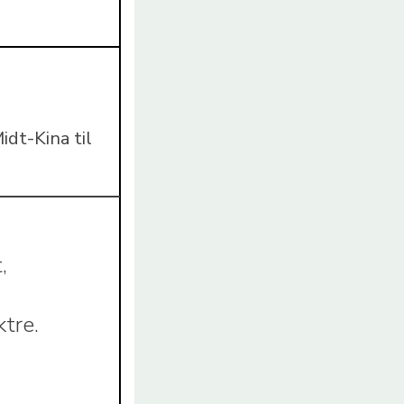
idt-Kina til
,
ktre.