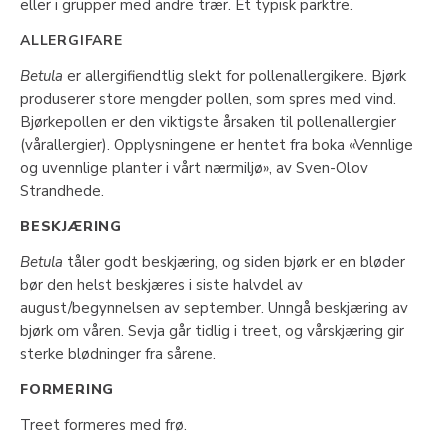
eller i grupper med andre trær. Et typisk parktre.
ALLERGIFARE
Betula
er allergifiendtlig slekt for pollenallergikere. Bjørk
produserer store mengder pollen, som spres med vind.
Bjørkepollen er den viktigste årsaken til pollenallergier
(vårallergier). Opplysningene er hentet fra boka «Vennlige
og uvennlige planter i vårt nærmiljø», av Sven-Olov
Strandhede.
BESKJÆRING
Betula
tåler godt beskjæring, og siden bjørk er en bløder
bør den helst beskjæres i siste halvdel av
august/begynnelsen av september. Unngå beskjæring av
bjørk om våren. Sevja går tidlig i treet, og vårskjæring gir
sterke blødninger fra sårene.
FORMERING
Treet formeres med frø.