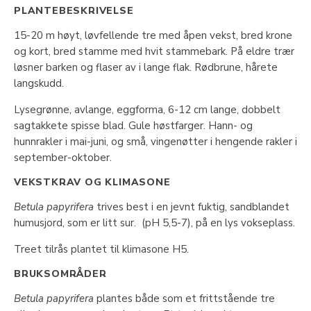
PLANTEBESKRIVELSE
15-20 m høyt, løvfellende tre med åpen vekst, bred krone
og kort, bred stamme med hvit stammebark. På eldre trær
løsner barken og flaser av i lange flak. Rødbrune, hårete
langskudd.
Lysegrønne, avlange, eggforma, 6-12 cm lange, dobbelt
sagtakkete spisse blad. Gule høstfarger. Hann- og
hunnrakler i mai-juni, og små, vingenøtter i hengende rakler i
september-oktober.
VEKSTKRAV OG KLIMASONE
Betula papyrifera
trives best i en jevnt fuktig, sandblandet
humusjord, som er litt sur. (pH 5,5-7), på en lys vokseplass.
Treet tilrås plantet til klimasone H5.
BRUKSOMRÅDER
Betula papyrifera
plantes både som et frittstående tre