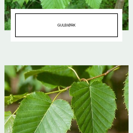
GULBJØRK