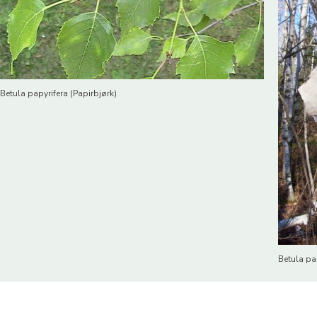
Betula papyrifera (Papirbjørk)
Betula pap