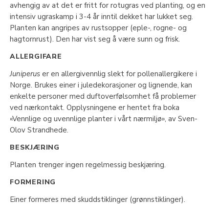
avhengig av at det er fritt for rotugras ved planting, og en
intensiv ugraskamp i 3-4 år inntil dekket har lukket seg.
Planten kan angripes av rustsopper (eple-, rogne- og
hagtornrust). Den har vist seg å være sunn og frisk.
ALLERGIFARE
Juniperus
er en allergivennlig slekt for pollenallergikere i
Norge. Brukes einer i juledekorasjoner og lignende, kan
enkelte personer med duftoverfølsomhet få problemer
ved nærkontakt. Opplysningene er hentet fra boka
«Vennlige og uvennlige planter i vårt nærmiljø», av Sven-
Olov Strandhede.
BESKJÆRING
Planten trenger ingen regelmessig beskjæring.
FORMERING
Einer formeres med skuddstiklinger (grønnstiklinger).