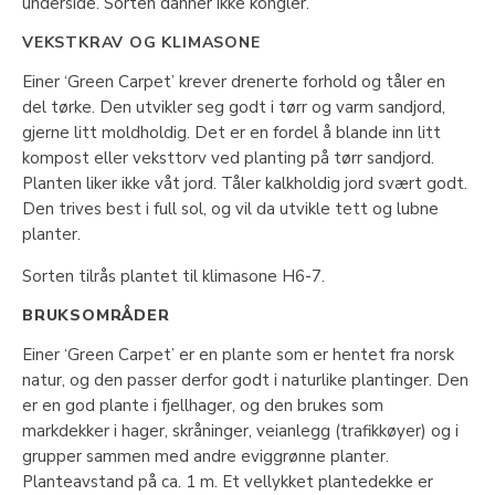
underside. Sorten danner ikke kongler.
VEKSTKRAV OG KLIMASONE
Einer ‘Green Carpet’ krever drenerte forhold og tåler en
del tørke. Den utvikler seg godt i tørr og varm sandjord,
gjerne litt moldholdig. Det er en fordel å blande inn litt
kompost eller veksttorv ved planting på tørr sandjord.
Planten liker ikke våt jord. Tåler kalkholdig jord svært godt.
Den trives best i full sol, og vil da utvikle tett og lubne
planter.
Sorten tilrås plantet til klimasone H6-7.
BRUKSOMRÅDER
Einer ‘Green Carpet’ er en plante som er hentet fra norsk
natur, og den passer derfor godt i naturlike plantinger. Den
er en god plante i fjellhager, og den brukes som
markdekker i hager, skråninger, veianlegg (trafikkøyer) og i
grupper sammen med andre eviggrønne planter.
Planteavstand på ca. 1 m. Et vellykket plantedekke er