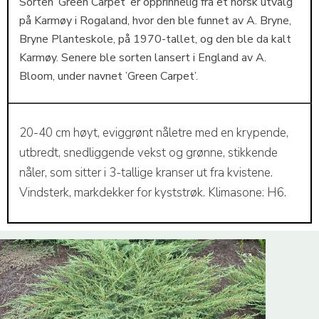
Sorten ‘Green Carpet’ er opprinnelig fra et norsk utvalg
på Karmøy i Rogaland, hvor den ble funnet av A. Bryne,
Bryne Planteskole, på 1970-tallet, og den ble da kalt
Karmøy. Senere ble sorten lansert i England av A.
Bloom, under navnet ’Green Carpet’.
20-40 cm høyt, eviggrønt nåletre med en krypende,
utbredt, snedliggende vekst og grønne, stikkende
nåler, som sitter i 3-tallige kranser ut fra kvistene.
Vindsterk, markdekker for kyststrøk. Klimasone: H6.