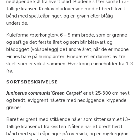
nedløpende kjøl fra hvert blad. Bladene sitter samlet i 3-
tallige kranser. Konkav bladoverside med et bredt kvitt
bånd med spalteåpninger, og en grønn eller blålig
underside.
Kuleforma «bærkongler», 6 – 9 mm brede, som er grønne
og saftige det første året og som blir blåsvart og
blådogget (voksbelegg) det andre året, når de er modne.
Finnes bare på hunnplanter. Einebæret er dannet av tre
skjell som er vokst sammen. Hver kongle inneholder fra 1-3
frø.
SORTSBESKRIVELSE
Juniperus communis’Green Carpet’
er et 25-300 cm høyt
og bredt, eviggrønt nåletre med nedliggende, krypende
greiner.
Baret er grønt med stikkende nåler som sitter samlet i 3-
tallige kranser ut fra kvisten. Nålene har et bredt hvitt
bånd med spalteåpninger på oversida, og en mørkegrønn