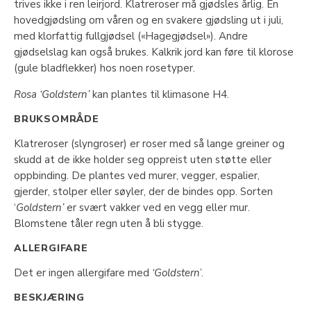
trives ikke i ren leirjord. Klatreroser må gjødsles årlig. En
hovedgjødsling om våren og en svakere gjødsling ut i juli,
med klorfattig fullgjødsel («Hagegjødsel»). Andre
gjødselslag kan også brukes. Kalkrik jord kan føre til klorose
(gule bladflekker) hos noen rosetyper.
Rosa ‘Goldstern’
kan plantes til klimasone H4.
BRUKSOMRÅDE
Klatreroser (slyngroser) er roser med så lange greiner og
skudd at de ikke holder seg oppreist uten støtte eller
oppbinding. De plantes ved murer, vegger, espalier,
gjerder, stolper eller søyler, der de bindes opp. Sorten
‘
Goldstern’
er svært vakker ved en vegg eller mur.
Blomstene tåler regn uten å bli stygge.
ALLERGIFARE
Det er ingen allergifare med
‘Goldstern
’.
BESKJÆRING