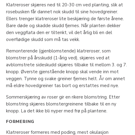
Klatreroser skjæres ned til 20-30 cm ved planting, slik at
rosebusken får dannet nok skudd til sine hovedgreiner.
Ellers trenger klatreroser lite beskjæring de første årene.
Bare døde og skadde skudd fjernes. Når planten dekker
den veggflata den er tiltenkt, vil det årlig bli en del
overflødige skudd som må tas vekk.
Remonterende (gjenblomstende) klatreroser, som
blomstrer på årsskudd (1-årig ved), skjæres ved at
avblomstrete sideskudd skjæres tilbake til mellom 3. og 7.
knopp. Øverste gjenstående knopp skal vende inn mot
veggen. Tynne og svake greiner fjernes helt. År om annet
må eldre hovedgreiner tas bort og erstattes med nye.
Sommerskjæring av roser gir en rikere blomstring. Etter
blomstring skjæres blomstergreinene tilbake til en ny
knopp. La det ikke bli nyper med frø på plantene.
FORMERING
Klatreroser formeres med poding, mest okulasjon