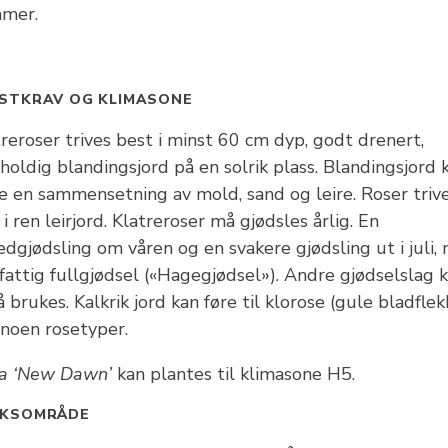
mer.
STKRAV OG KLIMASONE
reroser trives best i minst 60 cm dyp, godt drenert,
holdig blandingsjord på en solrik plass. Blandingsjord 
e en sammensetning av mold, sand og leire. Roser triv
 i ren leirjord. Klatreroser må gjødsles årlig. En
dgjødsling om våren og en svakere gjødsling ut i juli,
fattig fullgjødsel («Hagegjødsel»). Andre gjødselslag 
 brukes. Kalkrik jord kan føre til klorose (gule bladflek
 noen rosetyper.
a ‘New Dawn’
kan plantes til klimasone H5.
UKSOMRÅDE