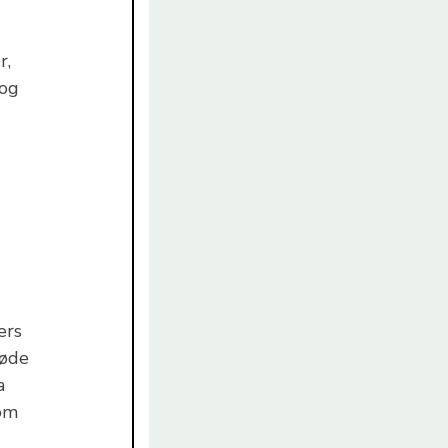
r,
 og
ers
døde
a
som