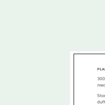
PLA
300
med
Stor
duft