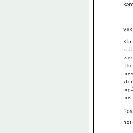
kom
.
VEK
Klat
kalk
vær
ikke
hove
klor
også
hos
Ros
BR