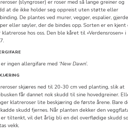
reroser (slyngroser) er roser med så lange greiner og
dd at de ikke holder seg oppreist uten støtte eller
inding. De plantes ved murer, vegger, espalier, gjerde
per eller søyler, der de bindes opp. Sorten er en kjent
 klatrerose hos oss. Den ble kåret til «Verdensrosen» i
7.
ERGIFARE
 er ingen allergifare med
‘New Dawn
’.
KJÆRING
reroser skjæres ned til 20-30 cm ved planting, slik at
busken får dannet nok skudd til sine hovedgreiner. Ell
ger klatreroser lite beskjæring de første årene. Bare 
skadde skudd fjernes. Når planten dekker den veggflat
er tiltenkt, vil det årlig bli en del overflødige skudd 
tas vekk.