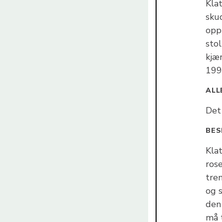
Klat
sku
oppb
stol
kjær
199
ALL
Det
BES
Klat
rose
tren
og 
den 
må 