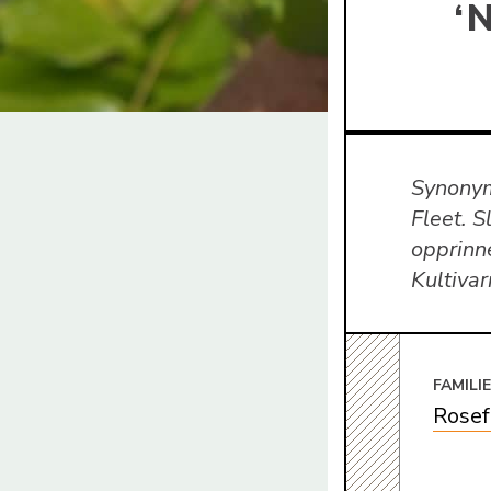
‘
Synonym
Fleet. S
opprinne
Kultiva
FAMILI
Rosef