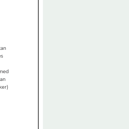
kan
es
 med
kan
ker)