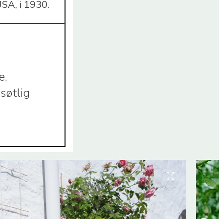
USA, i 1930.
e,
søtlig