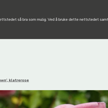
 nettstedet så bra som mulig. Ved å bruke dette nettstedet samty
wn’, klatrerose