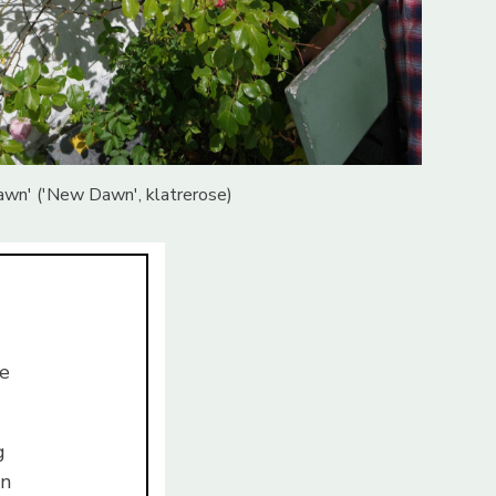
wn' ('New Dawn', klatrerose)
se
g
en