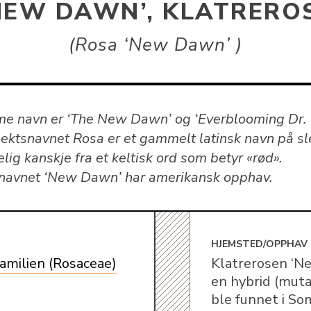
NEW DAWN’, KLATRERO
Rosa ‘New Dawn’
e navn er ‘The New Dawn’ og ‘Everblooming Dr.
lektsnavnet Rosa er et gammelt latinsk navn på sl
lig kanskje fra et keltisk ord som betyr «rød».
rnavnet ‘New Dawn’ har amerikansk opphav.
E
HJEMSTED/OPPHAV
amilien (Rosaceae)
Klatrerosen ‘N
en hybrid (muta
ble funnet i So