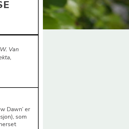
SE
 W. Van
ekta,
ew Dawn’ er
sjon), som
merset