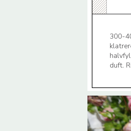
300-40
klatre
halvfyl
duft. 