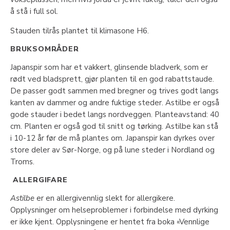
å stå i full sol.
Stauden tilrås plantet til klimasone H6.
BRUKSOMRÅDER
Japanspir som har et vakkert, glinsende bladverk, som er
rødt ved bladsprett, gjør planten til en god rabattstaude.
De passer godt sammen med bregner og trives godt langs
kanten av dammer og andre fuktige steder. Astilbe er også
gode stauder i bedet langs nordveggen. Planteavstand: 40
cm. Planten er også god til snitt og tørking. Astilbe kan stå
i 10-12 år før de må plantes om. Japanspir kan dyrkes over
store deler av Sør-Norge, og på lune steder i Nordland og
Troms.
ALLERGIFARE
Astilbe
er en allergivennlig slekt for allergikere.
Opplysninger om helseproblemer i forbindelse med dyrking
er ikke kjent. Opplysningene er hentet fra boka «Vennlige