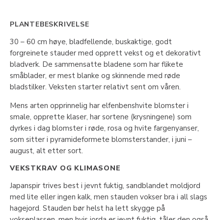
PLANTEBESKRIVELSE
30 – 60 cm høye, bladfellende, buskaktige, godt
forgreinete stauder med opprett vekst og et dekorativt
bladverk. De sammensatte bladene som har flikete
småblader, er mest blanke og skinnende med røde
bladstilker. Veksten starter relativt sent om våren.
Mens arten opprinnelig har elfenbenshvite blomster i
smale, opprette klaser, har sortene (krysningene) som
dyrkes i dag blomster i røde, rosa og hvite fargenyanser,
som sitter i pyramideformete blomsterstander, i juni –
august, alt etter sort.
VEKSTKRAV OG KLIMASONE
Japanspir trives best i jevnt fuktig, sandblandet moldjord
med lite eller ingen kalk, men stauden vokser bra i all slags
hagejord. Stauden bør helst ha lett skygge på
vokseplassen, men hvis jorda er jevnt fuktig, tåler den også