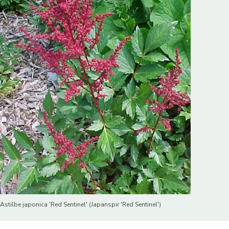
Astilbe japonica 'Red Sentinel' (Japanspir 'Red Sentinel')