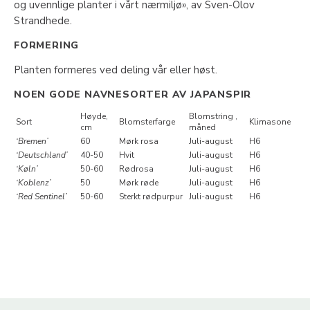
og uvennlige planter i vårt nærmiljø», av Sven-Olov
Strandhede.
FORMERING
Planten formeres ved deling vår eller høst.
NOEN GODE NAVNESORTER AV JAPANSPIR
Høyde,
Blomstring ,
Sort
Blomsterfarge
Klimasone
cm
måned
‘Bremen’
60
Mørk rosa
Juli-august
H6
‘Deutschland’
40-50
Hvit
Juli-august
H6
‘Køln’
50-60
Rødrosa
Juli-august
H6
‘Koblenz’
50
Mørk røde
Juli-august
H6
‘Red Sentinel’
50-60
Sterkt rødpurpur
Juli-august
H6