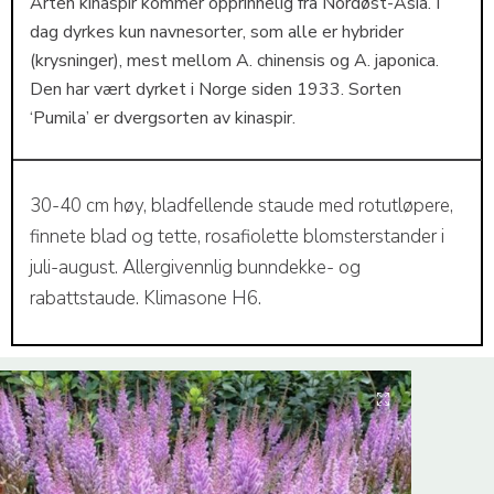
Arten kinaspir kommer opprinnelig fra Nordøst-Asia. I
dag dyrkes kun navnesorter, som alle er hybrider
(krysninger), mest mellom A. chinensis og A. japonica.
Den har vært dyrket i Norge siden 1933. Sorten
‘Pumila’ er dvergsorten av kinaspir.
30-40 cm høy, bladfellende staude med rotutløpere,
finnete blad og tette, rosafiolette blomsterstander i
juli-august. Allergivennlig bunndekke- og
rabattstaude. Klimasone H6.