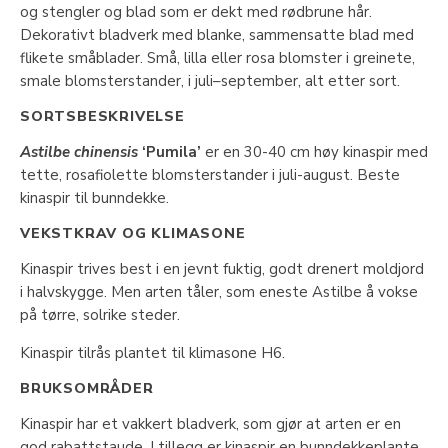
og stengler og blad som er dekt med rødbrune hår.
Dekorativt bladverk med blanke, sammensatte blad med
flikete småblader. Små, lilla eller rosa blomster i greinete,
smale blomsterstander, i juli–september, alt etter sort.
SORTSBESKRIVELSE
Astilbe chinensis
‘Pumila’
er en 30-40 cm høy kinaspir med
tette, rosafiolette blomsterstander i juli-august. Beste
kinaspir til bunndekke.
VEKSTKRAV OG KLIMASONE
Kinaspir trives best i en jevnt fuktig, godt drenert moldjord
i halvskygge. Men arten tåler, som eneste Astilbe å vokse
på tørre, solrike steder.
Kinaspir tilrås plantet til klimasone H6.
BRUKSOMRÅDER
Kinaspir har et vakkert bladverk, som gjør at arten er en
god rabattstaude. I tillegg er kinaspir en bunndekkeplante