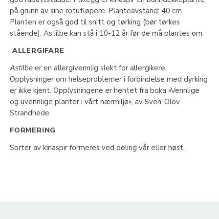
på grunn av sine rotutløpere. Planteavstand: 40 cm.
Planten er også god til snitt og tørking (bør tørkes
stående). Astilbe kan stå i 10-12 år før de må plantes om.
ALLERGIFARE
Astilbe
er en allergivennlig slekt for allergikere.
Opplysninger om helseproblemer i forbindelse med dyrking
er ikke kjent. Opplysningene er hentet fra boka «Vennlige
og uvennlige planter i vårt nærmiljø», av Sven-Olov
Strandhede.
FORMERING
Sorter av kinaspir formeres ved deling vår eller høst.