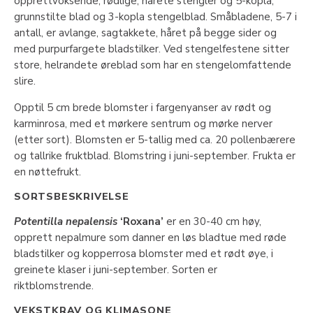
opprettvoksende, rødlige, hårete stengler og 5-kopla,
grunnstilte blad og 3-kopla stengelblad. Småbladene, 5-7 i
antall, er avlange, sagtakkete, håret på begge sider og
med purpurfargete bladstilker. Ved stengelfestene sitter
store, helrandete øreblad som har en stengelomfattende
slire.
Opptil 5 cm brede blomster i fargenyanser av rødt og
karminrosa, med et mørkere sentrum og mørke nerver
(etter sort). Blomsten er 5-tallig med ca. 20 pollenbærere
og tallrike fruktblad. Blomstring i juni-september. Frukta er
en nøttefrukt.
SORTSBESKRIVELSE
Potentilla nepalensis
‘Roxana’
er en 30-40 cm høy,
opprett nepalmure som danner en løs bladtue med røde
bladstilker og kopperrosa blomster med et rødt øye, i
greinete klaser i juni-september. Sorten er
riktblomstrende.
VEKSTKRAV OG KLIMASONE