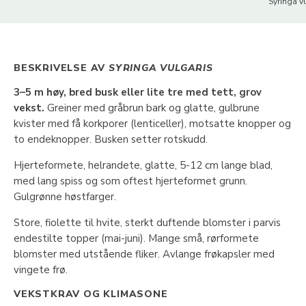
Syringa vu
BESKRIVELSE AV
SYRINGA VULGARIS
3–5 m høy, bred busk eller lite tre med tett, grov
vekst.
Greiner med gråbrun bark og glatte, gulbrune
kvister med få korkporer (lenticeller), motsatte knopper og
to endeknopper. Busken setter rotskudd.
Hjerteformete, helrandete, glatte, 5-12 cm lange blad,
med lang spiss og som oftest hjerteformet grunn.
Gulgrønne høstfarger.
Store, fiolette til hvite, sterkt duftende blomster i parvis
endestilte topper (mai-juni). Mange små, rørformete
blomster med utstående fliker. Avlange frøkapsler med
vingete frø.
VEKSTKRAV OG KLIMASONE