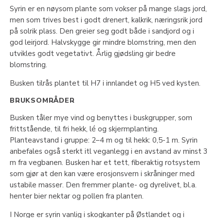
Syrin er en nøysom plante som vokser på mange slags jord,
men som trives best i godt drenert, kalkrik, næringsrik jord
på solrik plass. Den greier seg godt både i sandjord og i
god leirjord. Halvskygge gir mindre blomstring, men den
utvikles godt vegetativt. Årlig gjødsling gir bedre
blomstring.
Busken tilrås plantet til H7 i innlandet og H5 ved kysten.
BRUKSOMRÅDER
Busken tåler mye vind og benyttes i buskgrupper, som
frittstående, til fri hekk, lé og skjermplanting.
Planteavstand i gruppe: 2–4 m og til hekk: 0,5-1 m. Syrin
anbefales også sterkt itl veganlegg i en avstand av minst 3
m fra vegbanen. Busken har et tett, fiberaktig rotsystem
som gjør at den kan være erosjonsvern i skråninger med
ustabile masser. Den fremmer plante- og dyrelivet, bl.a.
henter bier nektar og pollen fra planten.
I Norge er syrin vanlig i skogkanter på Østlandet og i