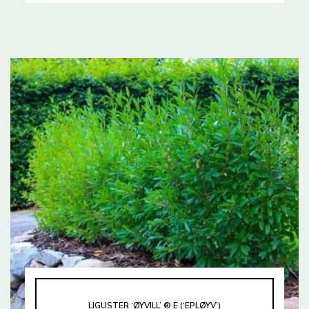
LIGUSTER ‘ØYVILL’ ® E (‘EPLØYV’)