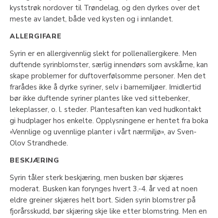
kyststrøk nordover til Trøndelag, og den dyrkes over det
meste av landet, både ved kysten og i innlandet.
ALLERGIFARE
Syrin er en allergivennlig slekt for pollenallergikere. Men
duftende syrinblomster, særlig innendørs som avskårne, kan
skape problemer for duftoverfølsomme personer. Men det
frarådes ikke å dyrke syriner, selv i barnemiljøer. Imidlertid
bør ikke duftende syriner plantes like ved sittebenker,
lekeplasser, o. l. steder. Plantesaften kan ved hudkontakt
gi hudplager hos enkelte. Opplysningene er hentet fra boka
«Vennlige og uvennlige planter i vårt nærmiljø», av Sven-
Olov Strandhede.
BESKJÆRING
Syrin tåler sterk beskjæring, men busken bør skjæres
moderat. Busken kan forynges hvert 3.-4. år ved at noen
eldre greiner skjæres helt bort. Siden syrin blomstrer på
fjorårsskudd, bør skjæring skje like etter blomstring. Men en