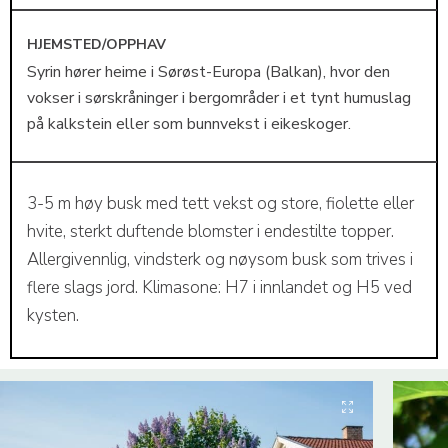
HJEMSTED/OPPHAV
Syrin hører heime i Sørøst-Europa (Balkan), hvor den
vokser i sørskråninger i bergområder i et tynt humuslag
på kalkstein eller som bunnvekst i eikeskoger.
3-5 m høy busk med tett vekst og store, fiolette eller
hvite, sterkt duftende blomster i endestilte topper.
Allergivennlig, vindsterk og nøysom busk som trives i
flere slags jord. Klimasone: H7 i innlandet og H5 ved
kysten.