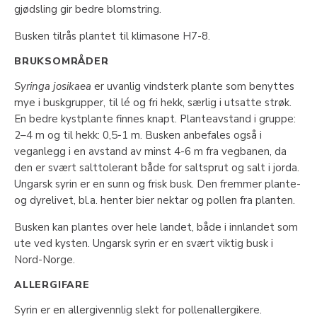
gjødsling gir bedre blomstring.
Busken tilrås plantet til klimasone H7-8.
BRUKSOMRÅDER
Syringa josikaea
er uvanlig vindsterk plante som benyttes
mye i buskgrupper, til lé og fri hekk, særlig i utsatte strøk.
En bedre kystplante finnes knapt. Planteavstand i gruppe:
2–4 m og til hekk: 0,5-1 m. Busken anbefales også i
veganlegg i en avstand av minst 4-6 m fra vegbanen, da
den er svært salttolerant både for saltsprut og salt i jorda.
Ungarsk syrin er en sunn og frisk busk. Den fremmer plante-
og dyrelivet, bl.a. henter bier nektar og pollen fra planten.
Busken kan plantes over hele landet, både i innlandet som
ute ved kysten. Ungarsk syrin er en svært viktig busk i
Nord-Norge.
ALLERGIFARE
Syrin er en allergivennlig slekt for pollenallergikere.