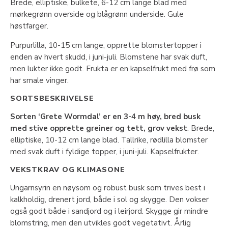
Brede, elliptiske, bulkete, 6-12 cm lange blad med
mørkegrønn overside og blågrønn underside. Gule
høstfarger.
Purpurlilla, 10-15 cm lange, opprette blomstertopper i
enden av hvert skudd, i juni-juli. Blomstene har svak duft,
men lukter ikke godt. Frukta er en kapselfrukt med frø som
har smale vinger.
SORTSBESKRIVELSE
Sorten ‘Grete Wormdal’ er en
3-4 m høy, bred busk
med stive opprette greiner og tett, grov vekst
. Brede,
elliptiske, 10-12 cm lange blad. Tallrike, rødlilla blomster
med svak duft i fyldige topper, i juni-juli. Kapselfrukter.
VEKSTKRAV OG KLIMASONE
Ungarnsyrin en nøysom og robust busk som trives best i
kalkholdig, drenert jord, både i sol og skygge. Den vokser
også godt både i sandjord og i leirjord. Skygge gir mindre
blomstring, men den utvikles godt vegetativt. Årlig