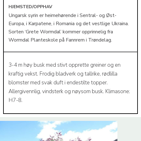
HJEMSTED/OPPHAV
Ungarsk syrin er heimehørende i Sentral- og Øst-
Europa, i Karpatene, i Romania og det vestlige Ukraina.
Sorten ‘Grete Wormdal’ kommer opprinnelig fra
Wormdal Planteskole på Fannrem i Trøndelag.
3-4 m høy busk med stivt opprette greiner og en
kraftig vekst. Frodig bladverk og tallrike, rødlilla
blomster med svak duft i endestilte topper.
Allergivennlig, vindsterk og nøysom busk. Klimasone:
H7-8.