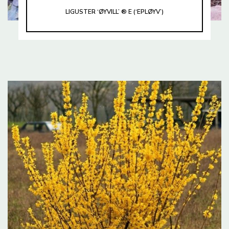
LIGUSTER ‘ØYVILL’ ® E (‘EPLØYV’)