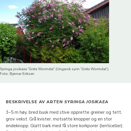
Syringa josikaea 'Grete Wormdal' (Ungarsk syrin 'Grete Wormdal')
Foto: Bjørnar Eriksen
BESKRIVELSE AV ARTEN
SYRINGA JOSIKAEA
3–5 m høy, bred busk med stive opprette greiner og tett,
grov vekst. Grå kvister, motsatte knopper og en stor
endeknopp. Glatt bark med få store korkporer (lenticeller).