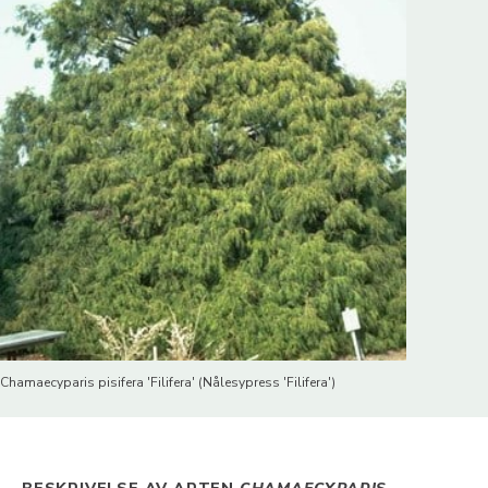
Chamaecyparis pisifera 'Filifera' (Nålesypress 'Filifera')