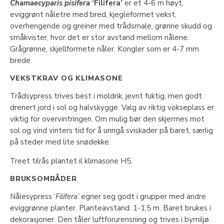
Chamaecyparis pisifera
‘Filifera’
er et 4-6 m høyt,
eviggrønt nåletre med bred, kjegleformet vekst,
overhengende og greiner med trådsmale, grønne skudd og
småkvister, hvor det er stor avstand mellom nålene.
Grågrønne, skjellformete nåler. Kongler som er 4-7 mm
brede.
VEKSTKRAV OG KLIMASONE
Trådsypress trives best i moldrik, jevnt fuktig, men godt
drenert jord i sol og halvskygge. Valg av riktig vokseplass er
viktig for overvintringen. Om mulig bør den skjermes mot
sol og vind vinters tid for å unngå sviskader på baret, særlig
på steder med lite snødekke.
Treet tilrås plantet il klimasone H5.
BRUKSOMRÅDER
Nålesypress ‘
Filifera’
egner seg godt i grupper med andre
eviggrønne planter. Planteavstand: 1-1,5 m. Baret brukes i
dekorasjoner. Den tåler luftforurensning og trives i bymiljø.