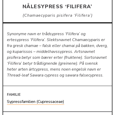
NÅLESYPRESS ‘FILIFERA’
Chamaecyparis pisifera ‘Filifera’
Synonyme navn er trådsypress ‘Filifera’ og
ertesypress ‘Filifera’. Slektsnavnet Chamaecyparis er
fra gresk chamae – falsk eller chamai på bakken, dverg,
og kuparissos – middelhavssypress. Artsnavnet
pisifera betyr som bærer erter (fruktene). Sortsnavnet
‘Filifera’ betyr trådlignende (greinene). På svensk
heter arten ärtcypress, mens noen engelsk navn er
Thread-leaf Sawara cypress og sawara falsecypress.
FAMILIE
Sypressfamilien (Cupressaceae)