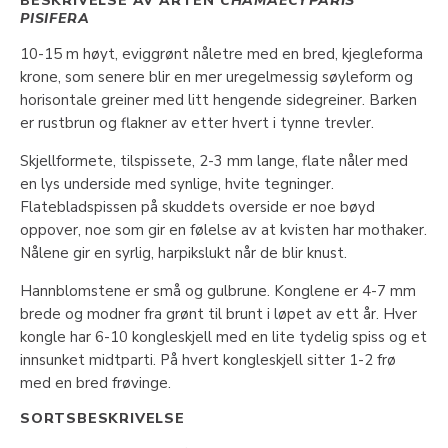
BESKRIVELSE AV ARTEN
CHAMAECYPARIS
PISIFERA
10-15 m høyt, eviggrønt nåletre med en bred, kjegleforma
krone, som senere blir en mer uregelmessig søyleform og
horisontale greiner med litt hengende sidegreiner. Barken
er rustbrun og flakner av etter hvert i tynne trevler.
Skjellformete, tilspissete, 2-3 mm lange, flate nåler med
en lys underside med synlige, hvite tegninger.
Flatebladspissen på skuddets overside er noe bøyd
oppover, noe som gir en følelse av at kvisten har mothaker.
Nålene gir en syrlig, harpikslukt når de blir knust.
Hannblomstene er små og gulbrune. Konglene er 4-7 mm
brede og modner fra grønt til brunt i løpet av ett år. Hver
kongle har 6-10 kongleskjell med en lite tydelig spiss og et
innsunket midtparti. På hvert kongleskjell sitter 1-2 frø
med en bred frøvinge.
SORTSBESKRIVELSE