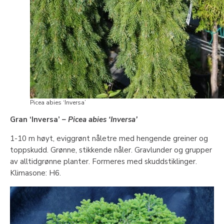
Picea abies ‘Inversa’
Gran ‘Inversa’
– Picea abies ‘Inversa’
1-10 m høyt, eviggrønt nåletre med hengende greiner og
toppskudd. Grønne, stikkende nåler. Gravlunder og grupper
av alltidgrønne planter. Formeres med skuddstiklinger.
Klimasone: H6.