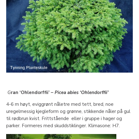
G
ran ‘Ohlendorffii’
– Picea abies ‘Ohlendorffii’
4-6 m høyt, eviggrønt nåletre med tett, bred, noe
uregelmessig kjegleform og grønne, stikkende nåler på gul
til rødbrun kvist. Frittstående eller i gruppe i hager og
parker. Formeres med skuddstiklinger. Klimasone: H7.