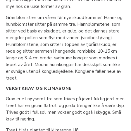
mye hos de ulike former av gran.
Gran blomstrer om våren før nye skudd kommer. Hann- og
hunnblomster sitter på samme tre. Hannblomstene, som
sitter ved basis av skuddet, er gule, og det dannes store
mengder pollen som flyr med vinden (vindbestøving).
Hunnblomstene, som sitter i toppen av fjorårsskudd, er
røde og sitter sammen i hengende, rombiske, 10-15 cm
lange og 3-4 cm brede, rødbrune kongler som modnes i
løpet av året. Modne hunnkongler har dekkskjell som ikke
er synlige utenpå kongleskjellene. Konglene faller hele av
treet.
VEKSTKRAV OG KLIMASONE
Gran er et nøysomt tre som trives på jevnt fuktig jord, men
treet har en grunn flatrot, og jorda trenger ikke å være dyp.
Trives godt i full sol, men vokser godt også i skygge. Små
krav til næring.
Treet tilrås plantet til klimasone H8.