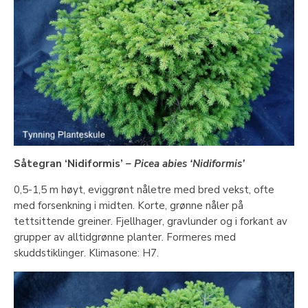
Såtegran ‘Nidiformis’
– Picea abies ‘Nidiformis’
0,5-1,5 m høyt, eviggrønt nåletre med bred vekst, ofte
med forsenkning i midten. Korte, grønne nåler på
tettsittende greiner. Fjellhager, gravlunder og i forkant av
grupper av alltidgrønne planter. Formeres med
skuddstiklinger. Klimasone: H7.