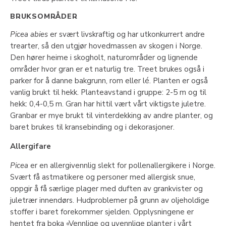
BRUKSOMRÅDER
Picea abies
er svært livskraftig og har utkonkurrert andre
trearter, så den utgjør hovedmassen av skogen i Norge.
Den hører heime i skogholt, naturområder og lignende
områder hvor gran er et naturlig tre. Treet brukes også i
parker for å danne bakgrunn, rom eller lé. Planten er også
vanlig brukt til hekk. Planteavstand i gruppe: 2-5 m og til
hekk: 0,4-0,5 m. Gran har hittil vært vårt viktigste juletre.
Granbar er mye brukt til vinterdekking av andre planter, og
baret brukes til kransebinding og i dekorasjoner.
Allergifare
Picea
er en allergivennlig slekt for pollenallergikere i Norge.
Svært få astmatikere og personer med allergisk snue,
oppgir å få særlige plager med duften av grankvister og
juletrær innendørs. Hudproblemer på grunn av oljeholdige
stoffer i baret forekommer sjelden. Opplysningene er
hentet fra boka «Vennlige og uvennlige planter i vårt