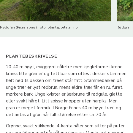
Rødgran (Picea abies) Foto: planteportalen.no
Rødgran (
PLANTEBESKRIVELSE
20-40 m høyt, eviggrønt nåletre med kjegleformet krone,
kransstilte greiner og tett bar som oftest dekker stammen
helt ned til bakken om treet står fritt. Stammebarken på
unge trær er lyst rødbrun, mens eldre trær får en ru, furet,
mørkere bark. Unge kvister er lærbrune til rødgule, glatte
eller svakt håret. Litt spisse knopper uten harpiks. Men
gran er meget formrik. I Norge finnes 40 m høye trær, og
det antas at gran når full størrelse etter ca. 70 år.
Grønne, svakt stikkende, 4-kanta nåler som sitter på puter
og som følger med når nålene rives av. Men baret varierer