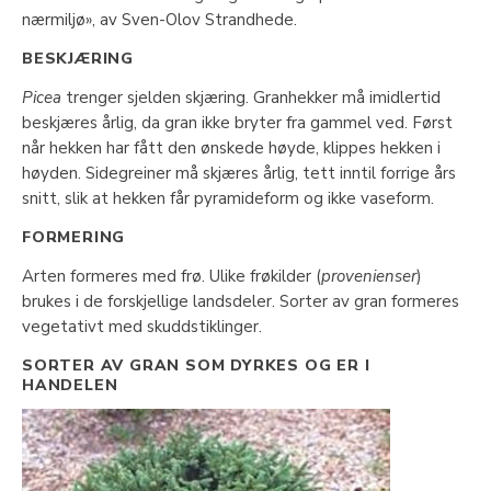
nærmiljø», av Sven-Olov Strandhede.
BESKJÆRING
Picea
trenger sjelden skjæring. Granhekker må imidlertid
beskjæres årlig, da gran ikke bryter fra gammel ved. Først
når hekken har fått den ønskede høyde, klippes hekken i
høyden. Sidegreiner må skjæres årlig, tett inntil forrige års
snitt, slik at hekken får pyramideform og ikke vaseform.
FORMERING
Arten formeres med frø. Ulike frøkilder (
provenienser
)
brukes i de forskjellige landsdeler. Sorter av gran formeres
vegetativt med skuddstiklinger.
SORTER AV GRAN SOM DYRKES OG ER I
HANDELEN