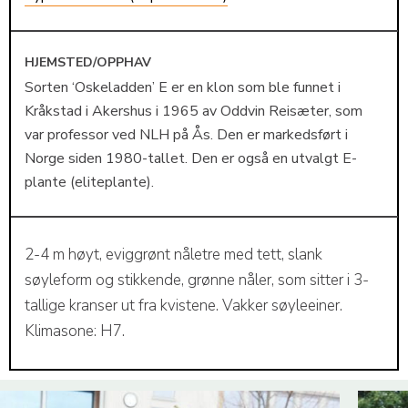
HJEMSTED/OPPHAV
Sorten ‘Oskeladden’ E er en klon som ble funnet i
Kråkstad i Akershus i 1965 av Oddvin Reisæter, som
var professor ved NLH på Ås. Den er markedsført i
Norge siden 1980-tallet. Den er også en utvalgt E-
plante (eliteplante).
2-4 m høyt, eviggrønt nåletre med tett, slank
søyleform og stikkende, grønne nåler, som sitter i 3-
tallige kranser ut fra kvistene. Vakker søyleeiner.
Klimasone: H7.