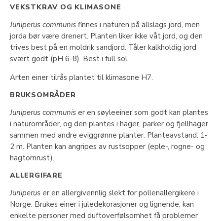
VEKSTKRAV OG KLIMASONE
Juniperus communis
finnes i naturen på allslags jord, men
jorda bør være drenert. Planten liker ikke våt jord, og den
trives best på en moldrik sandjord. Tåler kalkholdig jord
svært godt (pH 6-8). Best i full sol.
Arten einer tilrås plantet til klimasone H7.
BRUKSOMRÅDER
Juniperus communis
er en søyleeiner som godt kan plantes
i naturområder, og den plantes i hager, parker og fjellhager
sammen med andre eviggrønne planter. Planteavstand: 1-
2 m. Planten kan angripes av rustsopper (eple-, rogne- og
hagtornrust).
ALLERGIFARE
Juniperus
er en allergivennlig slekt for pollenallergikere i
Norge. Brukes einer i juledekorasjoner og lignende, kan
enkelte personer med duftoverfølsomhet få problemer