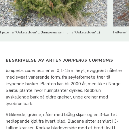
Fjelleiner 'Oskeladden' E (Juniperus ommunis 'Oskeladden' E)
Felleiner
BESKRIVELSE AV ARTEN
JUNIPERUS COMMUNIS
Juniperus communis
er en 0,1-15 m høyt, eviggrønt nåletre
med svært varierende form, fra søyleformete trær til
krypende busker. Planten kan bli 2000 år, men ikke i Norge.
Særbu plante, hvor hunnplanter dyrkes. Rødbrun,
avskallende bark på eldre greiner, unge greiner med
lysebrun bark.
Stikkende, grønne, nåler med blålig skjær og en 3-kantet
nedløpende kjøl fra hvert blad. Bladene sitter samlet i 3-
tallige kranser. Konkav bladoverside med et bredt kvitt