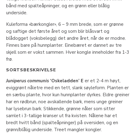
bånd med spalteåpninger, og en grønn eller blålig
underside.
Kuleforma «bærkongler», 6 – 9 mm brede, som er grønne
og saftige det første året og som blir blåsvart og
blådogget (voksbelegg) det andre året, når de er modne.
Finnes bare på hunnplanter. Einebæret er dannet av tre
skjell som er vokst sammen. Hver kongle inneholder fra 1-3
frø.
SORTSBESKRIVELSE
Juniperus communis
‘Oskeladden’ E
er et 2-4 m høyt,
eviggrønt nåletre med en tett, slank søyleform. Planten er
en særbu plante, hvor kun hunnplanter dyrkes. Eldre greiner
har en rødbrun, noe avskallende bark, mens unge greiner
har lysebrun bark. Stikkende, grønne nåler som sitter
samlet i 3-tallige kranser ut fra kvisten. Nålene har et
bredt hvitt bånd (spalteåpninger) på oversiden, og en
grønn/blålig underside. Treet mangler kongler.