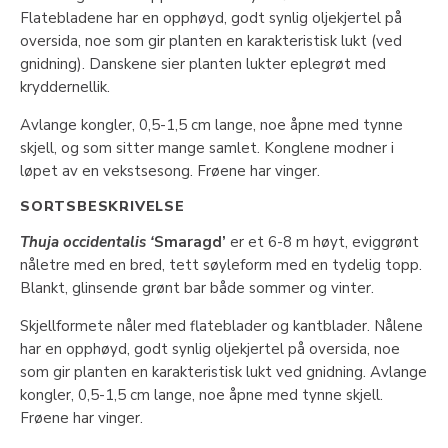
Flatebladene har en opphøyd, godt synlig oljekjertel på
oversida, noe som gir planten en karakteristisk lukt (ved
gnidning). Danskene sier planten lukter eplegrøt med
kryddernellik.
Avlange kongler, 0,5-1,5 cm lange, noe åpne med tynne
skjell, og som sitter mange samlet. Konglene modner i
løpet av en vekstsesong. Frøene har vinger.
SORTSBESKRIVELSE
Thuja occidentalis ‘
Smaragd’
er et 6-8 m høyt, eviggrønt
nåletre med en bred, tett søyleform med en tydelig topp.
Blankt, glinsende grønt bar både sommer og vinter.
Skjellformete nåler med flateblader og kantblader. Nålene
har en opphøyd, godt synlig oljekjertel på oversida, noe
som gir planten en karakteristisk lukt ved gnidning. Avlange
kongler, 0,5-1,5 cm lange, noe åpne med tynne skjell.
Frøene har vinger.