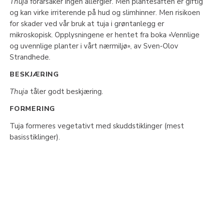
Thuja
forårsaker ingen allergier. Men plantesaften er giftig
og kan virke irriterende på hud og slimhinner. Men risikoen
for skader ved vår bruk at tuja i grøntanlegg er
mikroskopisk. Opplysningene er hentet fra boka «Vennlige
og uvennlige planter i vårt nærmiljø», av Sven-Olov
Strandhede.
BESKJÆRING
Thuja
tåler godt beskjæring.
FORMERING
Tuja formeres vegetativt med skuddstiklinger (mest
basisstiklinger).