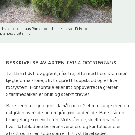
Thuja occidentalis 'Smaragd' (Tuja 'Smaragd') Foto:
planteportalen.no
BESKRIVELSE AV ARTEN
THUJA OCCIDENTALIS
12-15 m høyt, eviggrønt, nåletre, ofte med flere stammer,
kjegleforma krone, stivt opprett toppskudd og et lite
rotsystem. Horisontale eller litt oppoverretta greiner.
Stammebarken er brun og sterkt trevlet.
Baret er matt gulgrønt, da nålene er 3-4 mm lange med en
gulgrønn overside og en grågrønn underside. Baret får en
bronsjefarge om vinteren. Motstående, skjellforma nåler
hvor flatebladene berører hverandre og kantbladene er
atskilt og har en topp som er tiltrykt flatebladet.