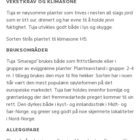
VEKSTKRAV OG KLIMASONE
Tuja er nøysomme planter som trives i nesten all slags jord
som er litt sur, drenert og har evne til å holde jevn
fuktighet. Tuja utvikles godt både i lys og skygge.
Sorten tilrås plantet til klimasone H5.
BRUKSOMRÅDER
Tuja ‘
Smaragd’
brukes både som frittstående eller i
grupper av eviggrønne planter. Planteavstand i gruppe: 2-4
m. I tillegg brukes den mye til frie hekker. Sorten har i noen
tiår vært den mest populære søyleformen på det
europeiske markedet. Tuja bør holdes innenfor bomiljø og
grøntanlegg der det fremmedartede preget kommer til sin
rett. Den dyrkes både i kyst- og innlandsstrøk i Midt- og
Sør-Norge, og greier seg godt på noe skjermete lokaliteter
i Nord-Norge.
ALLERGIFARE