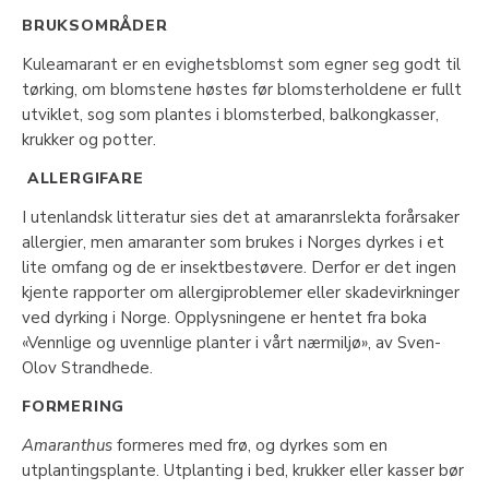
BRUKSOMRÅDER
Kuleamarant er en evighetsblomst som egner seg godt til
tørking, om blomstene høstes før blomsterholdene er fullt
utviklet, sog som plantes i blomsterbed, balkongkasser,
krukker og potter.
ALLERGIFARE
I utenlandsk litteratur sies det at amaranrslekta forårsaker
allergier, men amaranter som brukes i Norges dyrkes i et
lite omfang og de er insektbestøvere. Derfor er det ingen
kjente rapporter om allergiproblemer eller skadevirkninger
ved dyrking i Norge. Opplysningene er hentet fra boka
«Vennlige og uvennlige planter i vårt nærmiljø», av Sven-
Olov Strandhede.
FORMERING
Amaranthus
formeres med frø, og dyrkes som en
utplantingsplante. Utplanting i bed, krukker eller kasser bør