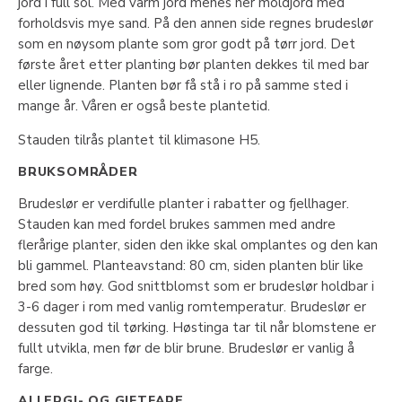
jord i full sol. Med varm jord menes her moldjord med
forholdsvis mye sand. På den annen side regnes brudeslør
som en nøysom plante som gror godt på tørr jord. Det
første året etter planting bør planten dekkes til med bar
eller lignende. Planten bør få stå i ro på samme sted i
mange år. Våren er også beste plantetid.
Stauden tilrås plantet til klimasone H5.
BRUKSOMRÅDER
Brudeslør er verdifulle planter i rabatter og fjellhager.
Stauden kan med fordel brukes sammen med andre
flerårige planter, siden den ikke skal omplantes og den kan
bli gammel. Planteavstand: 80 cm, siden planten blir like
bred som høy. God snittblomst som er brudeslør holdbar i
3-6 dager i rom med vanlig romtemperatur. Brudeslør er
dessuten god til tørking. Høstinga tar til når blomstene er
fullt utvikla, men før de blir brune. Brudeslør er vanlig å
farge.
ALLERGI- OG GIFTFARE