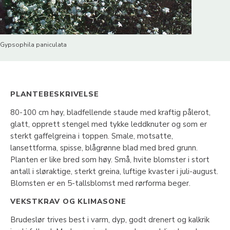
Gypsophila paniculata
PLANTEBESKRIVELSE
80-100 cm høy, bladfellende staude med kraftig pålerot,
glatt, opprett stengel med tykke leddknuter og som er
sterkt gaffelgreina i toppen. Smale, motsatte,
lansettforma, spisse, blågrønne blad med bred grunn.
Planten er like bred som høy. Små, hvite blomster i stort
antall i sløraktige, sterkt greina, luftige kvaster i juli-august.
Blomsten er en 5-tallsblomst med rørforma beger.
VEKSTKRAV OG KLIMASONE
Brudeslør trives best i varm, dyp, godt drenert og kalkrik