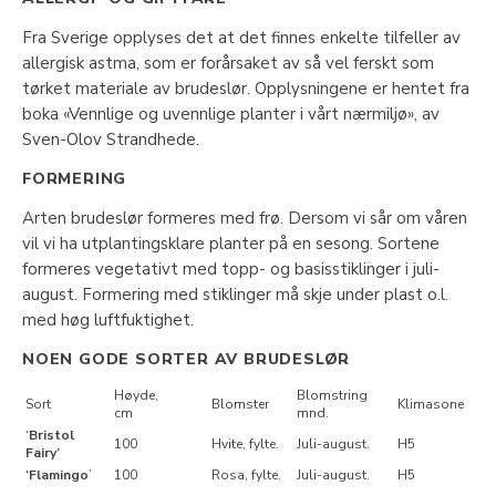
Fra Sverige opplyses det at det finnes enkelte tilfeller av
allergisk astma, som er forårsaket av så vel ferskt som
tørket materiale av brudeslør. Opplysningene er hentet fra
boka «Vennlige og uvennlige planter i vårt nærmiljø», av
Sven-Olov Strandhede.
FORMERING
Arten brudeslør formeres med frø. Dersom vi sår om våren
vil vi ha utplantingsklare planter på en sesong. Sortene
formeres vegetativt med topp- og basisstiklinger i juli-
august. Formering med stiklinger må skje under plast o.l.
med høg luftfuktighet.
NOEN GODE SORTER AV BRUDESLØR
Høyde,
Blomstring
Sort
Blomster
Klimasone
cm
mnd.
‘
Bristol
100
Hvite, fylte.
Juli-august.
H5
Fairy’
‘Flamingo
’
100
Rosa, fylte.
Juli-august.
H5