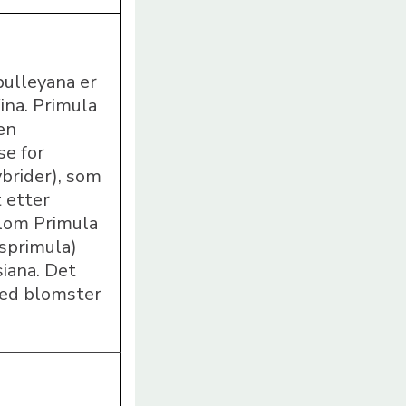
bulleyana er
ina. Primula
en
e for
brider), som
 etter
lom Primula
sprimula)
iana. Det
med blomster