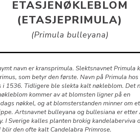
ETASJENØKLEBLOM
(ETASJEPRIMULA)
Primula bulleyana
nymt navn er kransprimula. Slektsnavnet Primula
primus, som betyr den første. Navn på Primula hos
 i 1536. Tidligere ble slekta kalt nøkleblom. Det 
nøkleblom kommer av at blomsten ligner på en
ags nøkkel, og at blomsterstanden minner om e
ippe. Artsnavnet bulleyana og bullesiana er etter
y. I Sverige kalles planten brokig kandelaberviva o
 blir den ofte kalt Candelabra Primrose.