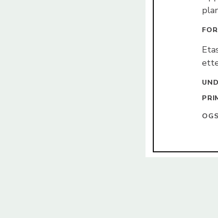
pla
FOR
Eta
ette
UN
PRI
OGS