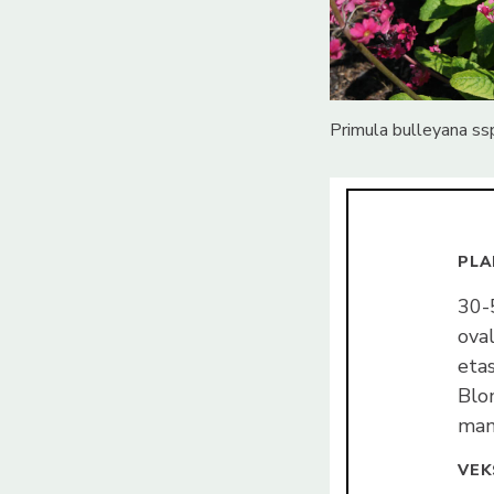
Primula bulleyana ssp
PLA
30-
ova
etas
Blom
mang
VEK