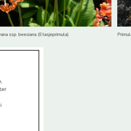
yana ssp. beesiana (Etasjeprimula)
Primul
,
ter
i