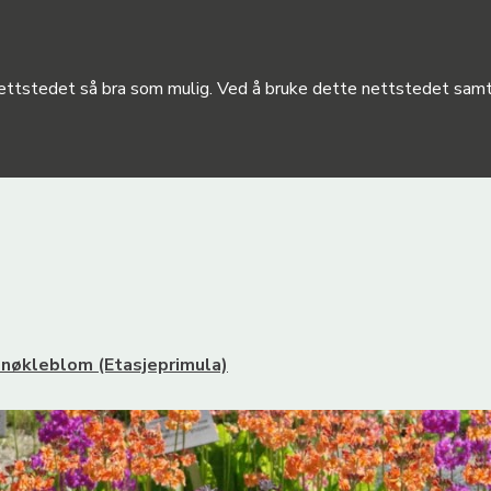
 nettstedet så bra som mulig. Ved å bruke dette nettstedet samty
enøkleblom (Etasjeprimula)