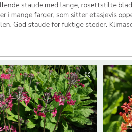
llende staude med lange, rosettstilte bla
er i mange farger, som sitter etasjevis opp
len. God staude for fuktige steder. Klimas