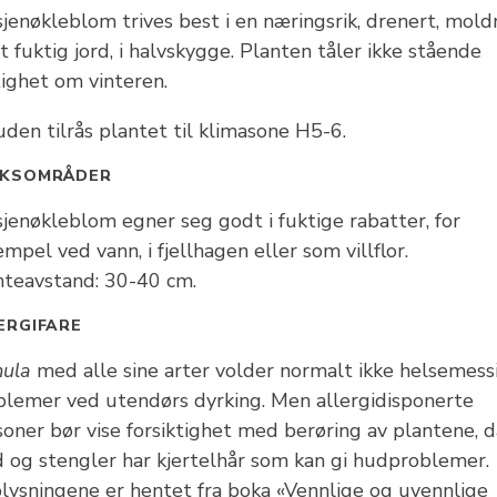
jenøkleblom trives best i en næringsrik, drenert, moldr
t fuktig jord, i halvskygge. Planten tåler ikke stående
tighet om vinteren.
den tilrås plantet til klimasone H5-6.
UKSOMRÅDER
sjenøkleblom egner seg godt i fuktige rabatter, for
mpel ved vann, i fjellhagen eller som villflor.
nteavstand: 30-40 cm.
ERGIFARE
mula
med alle sine arter volder normalt ikke helsemess
blemer ved utendørs dyrking. Men allergidisponerte
soner bør vise forsiktighet med berøring av plantene, d
d og stengler har kjertelhår som kan gi hudproblemer.
lysningene er hentet fra boka «Vennlige og uvennlige