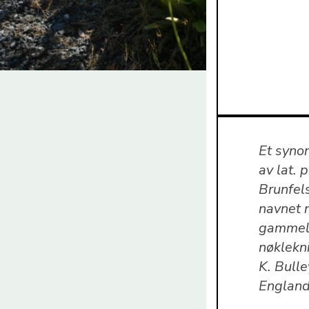
Et syno
av lat. 
Brunfels
navnet 
gammeld
nøklekn
K. Bulle
England