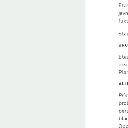
Etas
jevn
fuk
Stau
BR
Eta
ekse
Pla
ALL
Pri
pro
per
bla
Opp