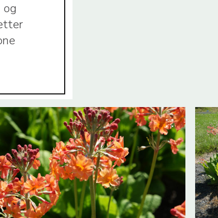
d og
etter
one