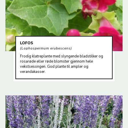
LOFOS
Lophospermum erubescens
Frodig klatreplante med slyngende bladstilker og
rosarøde eller røde blomster gjennom hele
vekstsesongen. God plante til ampler og
verandakasser.