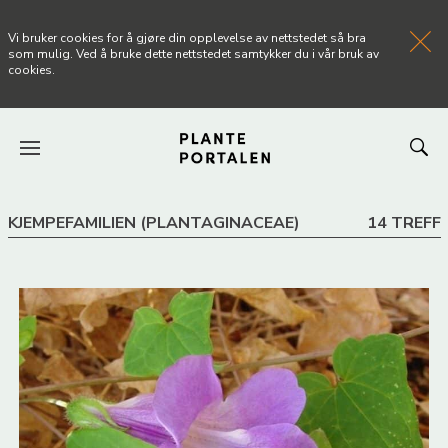
Vi bruker cookies for å gjøre din opplevelse av nettstedet så bra
som mulig. Ved å bruke dette nettstedet samtykker du i vår bruk av
cookies.
FORSIDEN
KJEMPEFAMILIEN (PLANTAGINACEAE)
14 TREFF
NYHETER
ARTIKLER
OM PLANTEPORTALEN
KONTAKT